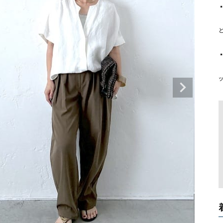
タンクトップ・キャミソール
ジャ
▪
    シンプルなデザインで、夏の
グッ
その他のパンツ
パンツ
デニムパンツ
ロング・マキシ丈
デニムパンツ
ロング・マキシ丈
▪
    ウエストゴムでリラックスした履き心地な
ツ
その他のパンツ
その他スカート
その他スカート
トッ
ワン
ジャケット
サロ
ジャケット
すべて見る
コート
バッグ
ジャ
コート
ガウン
シューズ
グッ
その他アウター
アクセサリー
すべて見る
バッグ
靴
帽子