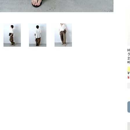
ソックス・その他雑貨
貨
ク
2
K
¥
¥