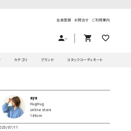
会員登録
お問合せ
ご利用案内
person
shopping_cart
favorite_outline
ド
カテゴリ
ブランド
スタッフコーディネート
プス
ハグハグ
ワンピース
OMEKASI（オメカシ）
ピース・チュニック
ラッピンナイン/アンジェリコルーチェ
チュニック
OMEKASI+（オメカシプラス
aya
HugHug
ツ
hagumu（ハグム）
Number18（オハコ）
online store
ペット・オーバーオール
her.（ハードット）
in the Market（インザマ
149cm
ート
and quarter（アンドクウォーター）
HUMS（ハムズ）
025/07/11