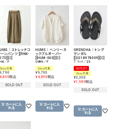
リー）
Audition（オーディション）
ORDINARY FITS（オーデ
ツ）
blue willow（ブルーウィロー）
Osmosis（オズモシス）
blue willow（ブルーウィロー）
prit（プリット）
CUBE SUGAR（キューブシュガー）
PUMA（プーマ）
HUMS｜ストレッチコ
HUMS｜ヘンリーネ
GRENDHA｜トング
ーンパンツ [[RNK-
ックプルオーバー
サンダル
CONVERSE ALL STAR（コンバースオー
Risley（リズレー）
573]][C]
[[HUM-065]][C]
[[SG18978009]][C]
HK／F
OWH／F
ﾌﾞﾗｯｸ／23
ルスター）
2buy対象
2buy対象
OUTLET
9,790
¥
9,790
2buy対象
Champion（チャンピオン）
RED CARD（レッドカード）
4,895
税込
¥
4,895
税込
¥
3,300
¥
1,980
税込
DENIM DUNGAREE（デニムダンガリー）
SO（エスオー）
SOLD OUT
SOLD OUT
SOLD OUT
Deck（ディック）
SUN VALLEY（サンバレー）
EVOL（イーボル）
SCOTCH&SODA（スコッチ
カートに入
カートに入
れる
れる
ダ）
カートに入
れる
Emma Taylor（エマテイラー）
SUGAR ROSE（シュガーロ
FLAVOR TEE（フレーバーティー）
squady by graphite（ス