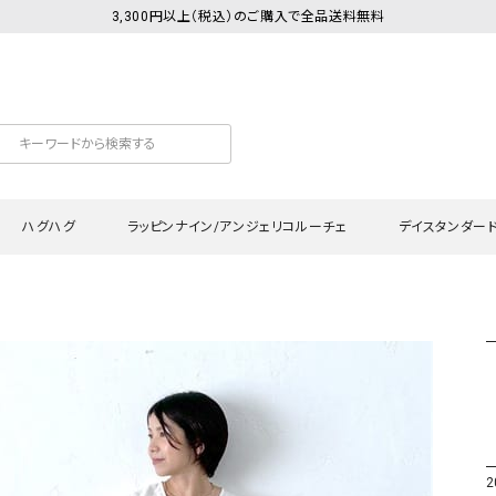
3,300円以上（税込）のご購入で全品送料無料
ハグハグ
ラッピンナイン/アンジェリコルーチェ
デイスタンダー
カットソー
Tシャツ・カットソー
ワンピース
Tシャツ・カットソー
ワンピース
トッ
プ・キャミソール
シャツ・ブラウス
チュニック
カーディガン・ベスト
チュニック
ワン
ン・ベスト
カーディガン
シャツ・ブラウス
パン
ラウス
ベスト
スウェット・パーカー
サロ
・パーカー
ニット
ニット
スカ
2