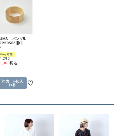
GO TO HOLLYWOOD（ゴートゥーハリウ
THIRTY（サーティ）
ッド）
G-STAR RAW（ジースターロウ）
tumugu:（ツムグ）
GOOD SPEED（グッドスピード）
un cinq（アンサンク）
HUMS｜バングル
[Z250506]][C]
GAIMO（ガイモ）
UNIVERSAL OVERAL
R
オーバーオール）
2buy対象
4,290
GRAMICCI（グラミチ）
USU GALLERY（ユーエ
3,003
税込
ー）
（ｇ） （グラム）
upper hights（アッパーハ
カートに入
れる
Gives a sense of fullment
+phenix（フェニックス）
HUNTER（ハンター）
WILD THINGS（ワイルド
ICHI（イチ）
ILIMA（イリマ）