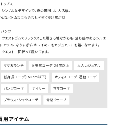
ケット・アウター
Our.（アワードット）
Hymn LIPA（ヒムリパ）
️トップス

着回しに大活躍。

ズ
Wrapin nine9（ラッピンナイン）
W（ラッピンナイン）
どんなボトムスにも合わせやすく抜け感が◎

ロング・マキシ丈
day standard（デイスタンダード）
10t'ena (トテナ)
その他スカート
️パンツ

がらも、落ち感のあるシルエ
プス
ットでラフになりすぎず、キレイめにもカジュアルにも着こなせます。

08mab(ゼロハチマブ)
Johnbull（ジョンブル）
ピース・チュニック
    ウエスト一回折って履いてます。
すべて見る
1%（イチ パーセント）
LAOCOONTE（ラオコンテ）
ペット・オーバーオール
ママ友ランチ
お天気コーデ_26度以上
大人カジュアル
1 metre carre（アンメートルキャレ ）
LAURA DI MAGGIO（ロ
ケット・アウター
オ）
低身長コーデ(153cm以下)
オフィスコーデ・通勤コーデ
ズ
120%lino（ワンハンドレッドトゥエンティ
le camouflage tribe
パンツコーデ
デイリー
ママコーデ
ーパーセントリノ）
トライブ）
adidas（アディダス）
Lallia Mu（ラリア ムー）
ブラウス・シャツコーデ
骨格ウェーブ
ASFVLT（アスファルト）
mizuiro ind（ミズイロ イ
Ampersand（アンパサンド）
MICALLE MICALLE（ミ
着用アイテム
Antiquite's（アンティークス）
NATURAL LAUNDRY（