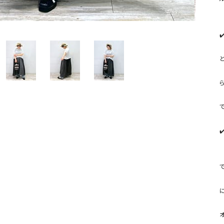
ソックス・その他雑貨
   * 日常使いはもちろん、ちょっとしたお出かけにもおすす
貨
✔
   * ラミー混素材が特徴のプルオーバーで、ナチュラルな風合
   * 広めのネックラインとドロップショルダーが、リラックス感
   * シンプルなデザインで、様々なボトムスに合わせやすく着
で
✔
   * Ordinary fitsらしい、こだわりの詰まったデニムパン
   * ベルトが付属しており、ウエストマークでスタイルアップ
で
   * カジュアルながらも洗練されたデザインで、大人のデイリ