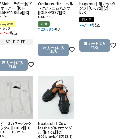
08Mab｜ラミー混プ
Ordinary fits｜ベル
hagumu｜麻カットタ
オーバー [[CF-
ト付きデニムパンツ
ンク [[C-672]][C]
25HF1184tp]][C]
[[OLF-P037]][C]
BLK
ﾌ／F
USD／00
再入荷
2buy対象
別注
¥
4,290
税込
7,590
¥
20,680
税込
2,277
税込
SOLD OUT
カートに入
れる
カートに入
れる
カートに入
れる
（ｇ）｜3カラーパック
hcubuch｜Cow
ックス [[T002]][C]
leatheグルカサンダ
HITE／F (21.5-
ル [[H162]][C]
4.5)
690 black／37(23.5)