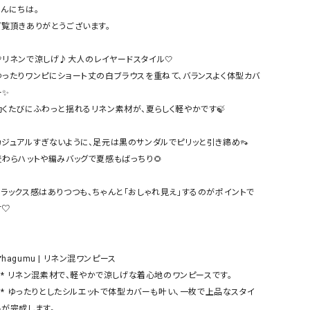
ケット・アウター
Our.（アワードット）
Hymn LIPA（ヒムリパ）
んにちは。

ご覧頂きありがとうございます。

ズ
Wrapin nine9（ラッピンナイン）
W（ラッピンナイン）
ロング・マキシ丈
day standard（デイスタンダード）
10t'ena (トテナ)
🤍リネンで涼しげ♪大人のレイヤードスタイル🤍

その他スカート
ゆったりワンピにショート丈の白ブラウスを重ねて、バランスよく体型カバ
✨

プス
動くたびにふわっと揺れるリネン素材が、夏らしく軽やかです🍃

08mab(ゼロハチマブ)
Johnbull（ジョンブル）
ピース・チュニック
すべて見る
1%（イチ パーセント）
LAOCOONTE（ラオコンテ）
カジュアルすぎないように、足元は黒のサンダルでピリッと引き締め👡

ペット・オーバーオール
麦わらハットや編みバッグで夏感もばっちり🌻

1 metre carre（アンメートルキャレ ）
LAURA DI MAGGIO（ロ
ケット・アウター
オ）
ズ
リラックス感はありつつも、ちゃんと「おしゃれ見え」するのがポイントで
120%lino（ワンハンドレッドトゥエンティ
le camouflage tribe
♡

ーパーセントリノ）
トライブ）
adidas（アディダス）
Lallia Mu（ラリア ムー）
️hagumu | リネン混ワンピース

ASFVLT（アスファルト）
mizuiro ind（ミズイロ イ
スです。

Ampersand（アンパサンド）
MICALLE MICALLE（ミ
品なスタイ
Antiquite's（アンティークス）
NATURAL LAUNDRY（
ルが完成します。
