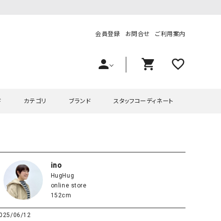
会員登録
お問合せ
ご利用案内
person
shopping_cart
favorite_outline
ド
カテゴリ
ブランド
スタッフコーディネート
プス
ハグハグ
ワンピース
OMEKASI（オメカシ）
ピース・チュニック
ラッピンナイン/アンジェリコルーチェ
チュニック
OMEKASI+（オメカシプラス
ino
HugHug
ツ
hagumu（ハグム）
Number18（オハコ）
online store
ペット・オーバーオール
her.（ハードット）
in the Market（インザマ
152cm
ート
and quarter（アンドクウォーター）
HUMS（ハムズ）
025/06/12