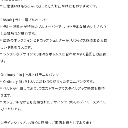
リー）
めです。

Audition（オーディション）
ORDINARY FITS（オーデ
️08Mab | ラミー混プルオーバー

ツ）
いとさらり
blue willow（ブルーウィロー）
Osmosis（オズモシス）
とした肌触りが魅力です。

blue willow（ブルーウィロー）
prit（プリット）
のある女性
らしい印象を与えます。

CUBE SUGAR（キューブシュガー）
PUMA（プーマ）
回し力抜群
CONVERSE ALL STAR（コンバースオー
Risley（リズレー）
す。

ルスター）
Champion（チャンピオン）
RED CARD（レッドカード）
️Ordinary fits | ベルト付デニムパンツ

ツです。

DENIM DUNGAREE（デニムダンガリー）
SO（エスオー）
効果も期待
Deck（ディック）
SUN VALLEY（サンバレー）
きます。

EVOL（イーボル）
SCOTCH&SODA（スコッチ
ースタイル
ダ）
にぴったりです。

Emma Taylor（エマテイラー）
SUGAR ROSE（シュガーロ
オンラインショップ、お近くの店舗へご来店お待ちしております！
FLAVOR TEE（フレーバーティー）
squady by graphite（ス