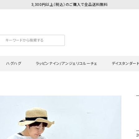
3,300円以上（税込）のご購入で全品送料無料
ハグハグ
ラッピンナイン/アンジェリコルーチェ
デイスタンダー
カットソー
Tシャツ・カットソー
ワンピース
Tシャツ・カットソー
ワンピース
トッ
プ・キャミソール
シャツ・ブラウス
チュニック
カーディガン・ベスト
チュニック
ワン
ン・ベスト
カーディガン
シャツ・ブラウス
パン
ラウス
ベスト
スウェット・パーカー
サロ
・パーカー
ニット
ニット
スカ
2