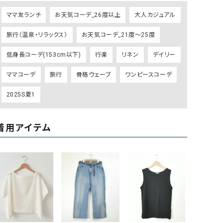
GO TO HOLLYWOOD（ゴートゥーハリウ
THIRTY（サーティ）
ママ友ランチ
お天気コーデ_26度以上
大人カジュアル
ッド）
旅行（温泉・リラックス）
お天気コーデ_21度～25度
G-STAR RAW（ジースターロウ）
tumugu:（ツムグ）
低身長コーデ(153cm以下)
行楽
リネン
デイリー
GOOD SPEED（グッドスピード）
un cinq（アンサンク）
GAIMO（ガイモ）
UNIVERSAL OVERAL
ママコーデ
旅行
骨格ウェーブ
ワンピースコーデ
オーバーオール）
2025S夏1
GRAMICCI（グラミチ）
USU GALLERY（ユーエ
ー）
着用アイテム
（ｇ） （グラム）
upper hights（アッパーハ
Gives a sense of fullment
+phenix（フェニックス）
HUNTER（ハンター）
WILD THINGS（ワイルド
ICHI（イチ）
ILIMA（イリマ）