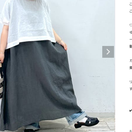
タンクトップ・キャミソール
ジャ
こ
グッ
その他のパンツ
パンツ
デニムパンツ
ロング・マキシ丈
デニムパンツ
ロング・マキシ丈
ー
ツ
その他のパンツ
その他スカート
その他スカート
トッ
ワン
ジャケット
サロ
ジャケット
すべて見る
コート
バッグ
ジャ
コート
ガウン
シューズ
グッ
その他アウター
アクセサリー
す
すべて見る
バッグ
✔
靴
   * リネン混素材で、軽やかで涼しげな着心地のワンピー
帽子
   * ゆったりとしたシルエットで体型カバーも叶い、一枚で上