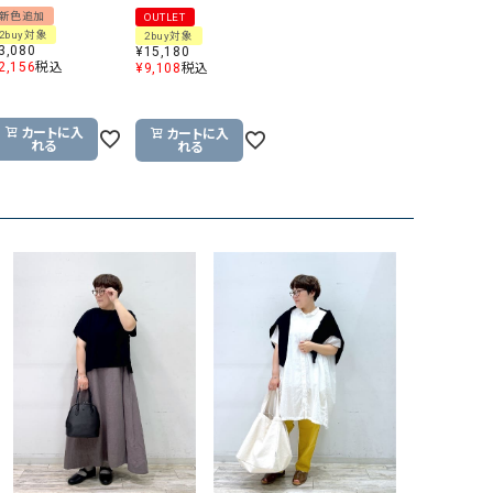
新色追加
OUTLET
2buy対象
2buy対象
3,080
¥
15,180
2,156
税込
¥
9,108
税込
カートに入
カートに入
れる
れる