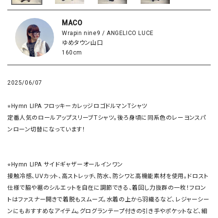
MACO
Wrapin nine9 / ANGELICO LUCE
ゆめタウン山口
160cm
2025/06/07
⭐︎Hymn LIPA フロッキーカレッジロゴドルマンTシャツ

定番人気のロールアップスリーブTシャツ。後ろ身頃に同系色のレーヨンスパ
ンローン切替になっています！

⭐︎Hymn LIPA サイドギャザーオールインワン

接触冷感、UVカット、高ストレッチ、防水、防シワと高機能素材を使用。ドロスト
仕様で脇や裾のシルエットを自在に調節できる、着回し力抜群の一枚！フロン
トはファスナー開きで着脱もスムーズ。水着の上から羽織るなど、レジャーシー
ンにもおすすめなアイテム。グログランテープ付きの引き手やポケットなど、細