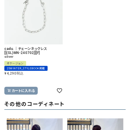
cadu.｜チェーンネックレス
[[(SL)MN-240702]][F]
silver
オケージョン
25WINTER_STYLEBOOK掲載
¥
4,290
税込
カートに入れる
その他のコーディネート