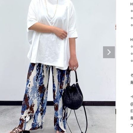
タンクトップ・キャミソール
ジャ
H
グッ
その他のパンツ
パンツ
デニムパンツ
ロング・マキシ丈
デニムパンツ
ロング・マキシ丈
H
ツ
その他のパンツ
その他スカート
その他スカート
トッ
⚪
ワン
ジャケット
サロ
ジャケット
すべて見る
コート
バッグ
ジャ
コート
ガウン
シューズ
グッ
その他アウター
アクセサリー
すべて見る
@
バッグ
靴
帽子