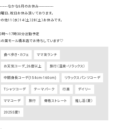
リー）
---------なかな6月のお休み--------------

日曜日、祝日お休み頂いております。

Audition（オーディション）
ORDINARY FITS（オーデ
の他11（水）14（土）28（土）お休みです。

ツ）
blue willow（ブルーウィロー）
Osmosis（オズモシス）
10時〜17時30分出勤予定

blue willow（ブルーウィロー）
prit（プリット）
木の葉モール橋本店でお待ちしています♡
CUBE SUGAR（キューブシュガー）
PUMA（プーマ）
食べ歩き・カフェ
ママ友ランチ
CONVERSE ALL STAR（コンバースオー
Risley（リズレー）
ルスター）
お天気コーデ_26度以上
旅行（温泉・リラックス）
Champion（チャンピオン）
RED CARD（レッドカード）
中間身長コーデ(154cm-160cm)
リラックスパンツコーデ
DENIM DUNGAREE（デニムダンガリー）
SO（エスオー）
Tシャツコーデ
テーマパーク
行楽
デイリー
Deck（ディック）
SUN VALLEY（サンバレー）
ママコーデ
旅行
骨格ストレート
推し活（夏）
EVOL（イーボル）
SCOTCH&SODA（スコッチ
ダ）
2025S夏1
Emma Taylor（エマテイラー）
SUGAR ROSE（シュガーロ
FLAVOR TEE（フレーバーティー）
squady by graphite（ス