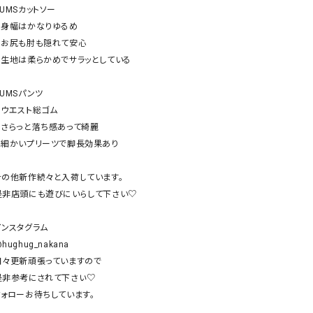
ケット・アウター
Our.（アワードット）
Hymn LIPA（ヒムリパ）
UMSカットソー

⚪︎身幅はかなりゆるめ

ズ
Wrapin nine9（ラッピンナイン）
W（ラッピンナイン）
⚪︎お尻も肘も隠れて安心

ロング・マキシ丈
day standard（デイスタンダード）
10t'ena (トテナ)
⚪︎生地は柔らかめでサラッとしている

その他スカート
UMSパンツ

プス
︎ウエスト総ゴム

08mab(ゼロハチマブ)
Johnbull（ジョンブル）
ピース・チュニック
⚪︎さらっと落ち感あって綺麗

すべて見る
1%（イチ パーセント）
LAOCOONTE（ラオコンテ）
⚪︎細かいプリーツで脚長効果あり

ペット・オーバーオール
1 metre carre（アンメートルキャレ ）
LAURA DI MAGGIO（ロ
ケット・アウター
その他新作続々と入荷しています。

オ）
ズ
是非店頭にも遊びにいらして下さい♡

120%lino（ワンハンドレッドトゥエンティ
le camouflage tribe
ーパーセントリノ）
トライブ）
インスタグラム

adidas（アディダス）
Lallia Mu（ラリア ムー）
hughug_nakana

日々更新頑張っていますので

ASFVLT（アスファルト）
mizuiro ind（ミズイロ イ
是非参考にされて下さい♡

Ampersand（アンパサンド）
MICALLE MICALLE（ミ
フォローお待ちしています。

Antiquite's（アンティークス）
NATURAL LAUNDRY（