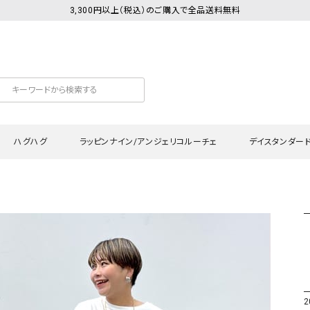
3,300円以上（税込）のご購入で全品送料無料
ハグハグ
ラッピンナイン/アンジェリコルーチェ
デイスタンダー
カットソー
Tシャツ・カットソー
ワンピース
Tシャツ・カットソー
ワンピース
トッ
プ・キャミソール
シャツ・ブラウス
チュニック
カーディガン・ベスト
チュニック
ワン
ン・ベスト
カーディガン
シャツ・ブラウス
パン
ラウス
ベスト
スウェット・パーカー
サロ
・パーカー
ニット
ニット
スカ
2