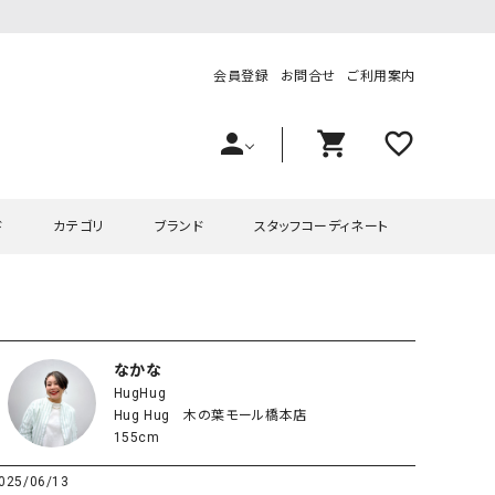
会員登録
お問合せ
ご利用案内
person
shopping_cart
favorite_outline
ド
カテゴリ
ブランド
スタッフコーディネート
プス
ハグハグ
ワンピース
OMEKASI（オメカシ）
ピース・チュニック
ラッピンナイン/アンジェリコルーチェ
チュニック
OMEKASI+（オメカシプラス
なかな
HugHug
ツ
hagumu（ハグム）
Number18（オハコ）
Hug Hug 木の葉モール橋本店
ペット・オーバーオール
her.（ハードット）
in the Market（インザマ
155cm
ート
and quarter（アンドクウォーター）
HUMS（ハムズ）
025/06/13