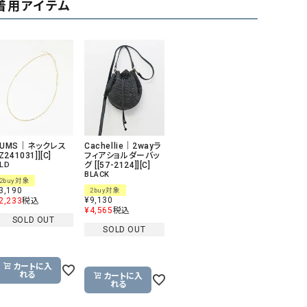
着用アイテム
GO TO HOLLYWOOD（ゴートゥーハリウ
THIRTY（サーティ）
ッド）
G-STAR RAW（ジースターロウ）
tumugu:（ツムグ）
GOOD SPEED（グッドスピード）
un cinq（アンサンク）
GAIMO（ガイモ）
UNIVERSAL OVERAL
オーバーオール）
GRAMICCI（グラミチ）
USU GALLERY（ユーエ
HUMS｜ネックレス
Cachellie｜2wayラ
ー）
[Z241031]][C]
フィアショルダーバッ
LD
グ [[57-2124]][C]
BLACK
（ｇ） （グラム）
upper hights（アッパーハ
2buy対象
3,190
2buy対象
Gives a sense of fullment
+phenix（フェニックス）
¥
9,130
2,233
税込
¥
4,565
税込
HUNTER（ハンター）
WILD THINGS（ワイルド
SOLD OUT
SOLD OUT
ICHI（イチ）
ILIMA（イリマ）
カートに入
れる
カートに入
れる