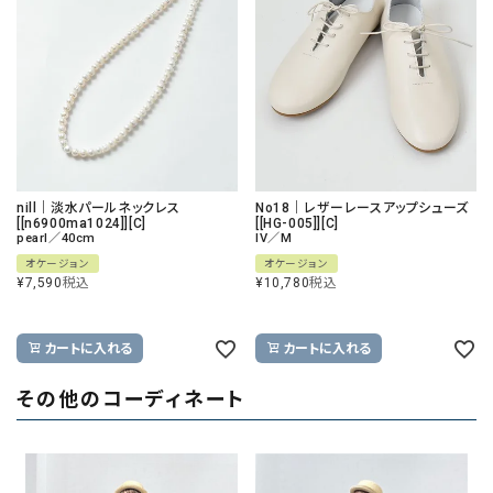
nill｜淡水パールネックレス
No18｜レザーレースアップシューズ
[[n6900ma1024]][C]
[[HG-005]][C]
pearl／40cm
IV／M
オケージョン
オケージョン
¥
7,590
税込
¥
10,780
税込
カートに入れる
カートに入れる
その他のコーディネート