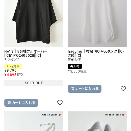
No18｜5分袖プルオーバー
hagumu｜布帛切り替えタンク [[C-
[[CE1PO240502B]][C]
730]][C]
ﾌﾞﾗｯｸ／F
OWH／F
2buy対象
再入荷
¥
9,790
¥
3,850
税込
¥
4,895
税込
SOLD OUT
カートに入れる
カートに入れる