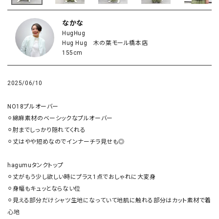
なかな
HugHug
Hug Hug 木の葉モール橋本店
155cm
2025/06/10
NO18プルオーバー

⚪︎綿麻素材のベーシックなプルオーバー

⚪︎肘までしっかり隠れてくれる

⚪︎丈はやや短めなのでインナーチラ見せも◎ 

hagumuタンクトップ

⚪︎丈がもう少し欲しい時にプラス1点でおしゃれに大変身

⚪︎身幅もキュッとならない位

⚪︎見える部分だけシャツ生地になっていて地肌に触れる部分はカット素材で着
心地
