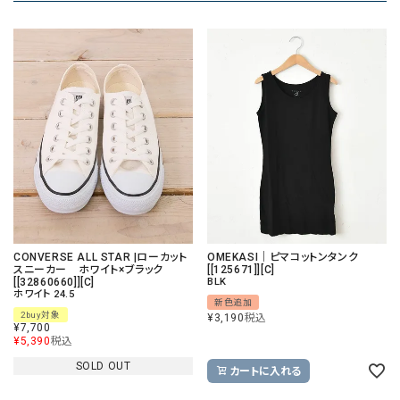
CONVERSE ALL STAR |ローカット
OMEKASI｜ピマコットンタンク
スニーカー ホワイト×ブラック
[[125671]][C]
[[32860660]][C]
BLK
ホワイト 24.5
新色追加
2buy対象
¥
3,190
税込
¥
7,700
¥
5,390
税込
SOLD OUT
カートに入れる