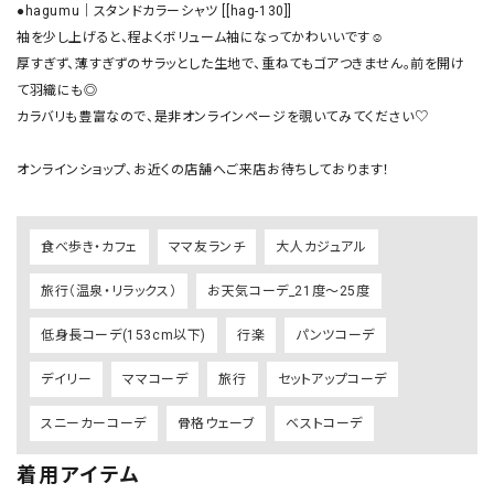
●hagumu｜スタンドカラーシャツ [[hag-130]]

袖を少し上げると、程よくボリューム袖になってかわいいです☺︎

厚すぎず、薄すぎずのサラッとした生地で、重ねてもゴアつきません。前を開け
て羽織にも◎

カラバリも豊富なので、是非オンラインページを覗いてみてください♡

オンラインショップ、お近くの店舗へご来店お待ちしております！
食べ歩き・カフェ
ママ友ランチ
大人カジュアル
旅行（温泉・リラックス）
お天気コーデ_21度～25度
低身長コーデ(153cm以下)
行楽
パンツコーデ
デイリー
ママコーデ
旅行
セットアップコーデ
スニーカーコーデ
骨格ウェーブ
ベストコーデ
着用アイテム