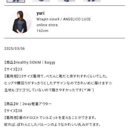
yuri
Wrapin nine9 / ANGELICO LUCE
online store.
162cm
2025/03/06
【商品】Healthy DENIM｜Baggy

【サイズ】23

【着用感】23サイズ着用で、ぺたんこ靴だと床すれすれくらいでした。

ヒップや腰回りがすっきりとしたデザインなのできれいめに履けます☆

生地もゴワゴワしていないので履きやすかったです( *´艸｀)

【商品】W｜2way軽量アウター

【サイズ】38

【着用感】裾のドロストでシルエットを変えることができます。

絞れば、ぽわんとしたバルーンのようなかわいい丸みがでます。
