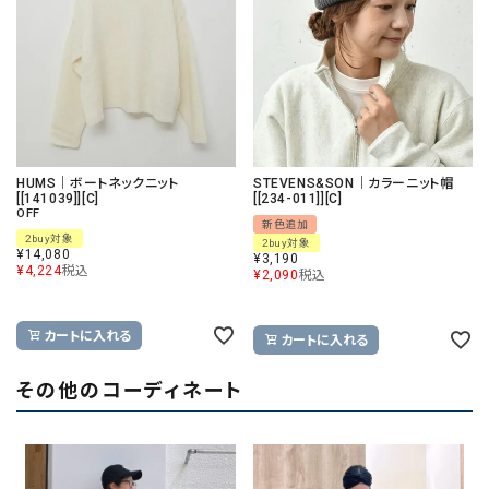
HUMS｜ボートネックニット
STEVENS&SON｜カラーニット帽
[[141039]][C]
[[234-011]][C]
OFF
新色追加
2buy対象
2buy対象
¥
14,080
¥
3,190
¥
4,224
税込
¥
2,090
税込
カートに入れる
カートに入れる
その他のコーディネート