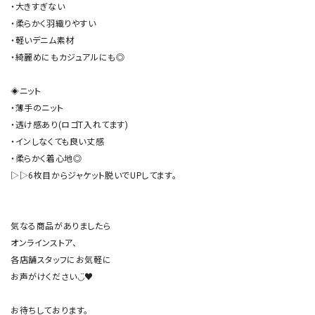
・大きすぎない

・柔らかく羽織りやすい

・軽いデニム素材

・綺麗めにもカジュアルにも◎

◈ニット

・薄手のニット

・透け感あり(ロゴT入れてます)

・インしなくても良い丈感

・柔らかく着心地◎

▷▷6枚目からジャケット脱いでUPしてます。

気なる商品がありましたら

オンラインストア、

各店舗スタッフにお気軽に

お声がけください◡̈♥︎
