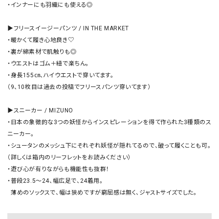
・インナーにも羽織にも使える◎

▶︎フリースイージーパンツ / IN THE MARKET

・暖かくて履き心地良き♡

・裏が綿素材で肌触りも◎

・ウエストはゴム＋紐で楽ちん。

・身長155㎝、ハイウエストで穿いてます。

（9、10枚目は過去の投稿でフリースパンツ穿いてます）

▶︎スニーカー / MIZUNO

・日本の象徴的な3つの妖怪からインスピレーションを得て作られた3種類のス
ニーカー。

・シュータンのメッシュ下にそれぞれ妖怪が隠れてるので、破って履くことも可。

（詳しくは箱内のリーフレットをお読みください）

・遊び心が有りながらも機能性も抜群！

・普段23.5〜24、幅広足で、24着用。

  薄めのソックスで、幅は狭めですが窮屈感は無く、ジャストサイズでした。