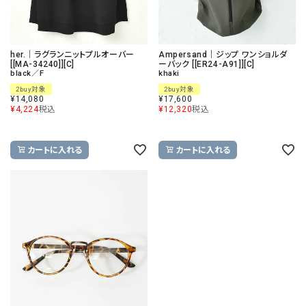
her.｜ラグランニットプルオーバー
Ampersand｜ジップ ワンショルダ
[[MA-34240]][C]
ーバック [[ER24-A91]][C]
black／F
khaki
2buy対象
2buy対象
¥
14,080
¥
17,600
¥
4,224
税込
¥
12,320
税込
カートに入れる
カートに入れる