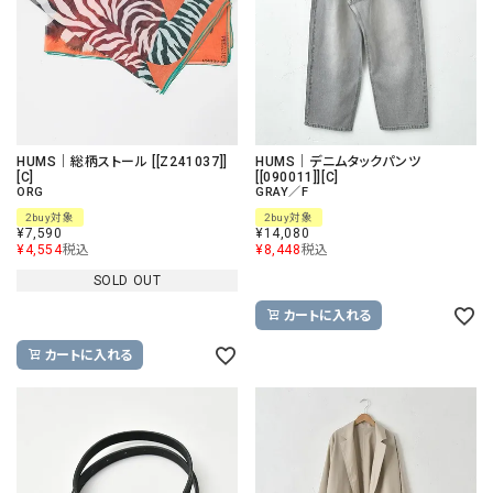
HUMS｜総柄ストール [[Z241037]]
HUMS｜デニムタックパンツ
[C]
[[090011]][C]
ORG
GRAY／F
2buy対象
2buy対象
¥
7,590
¥
14,080
¥
4,554
税込
¥
8,448
税込
SOLD OUT
カートに入れる
カートに入れる