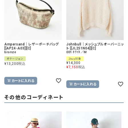
Ampersand｜レザーポーチバッグ
Johnbull｜メッシュプルオーバーニッ
[[AP24-A03]][C]
ト [[JL251N04]][C]
bronze
001 ﾎﾜｲﾄ／M
オケージョン
2buy対象
¥
14,300
¥
13,200
税込
¥
7,150
税込
カートに入れる
カートに入れる
その他のコーディネート