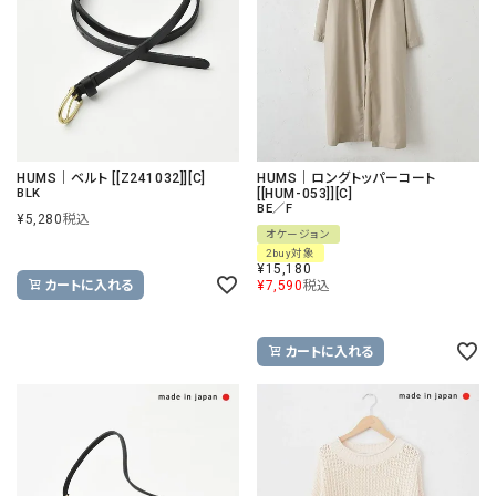
HUMS｜ベルト [[Z241032]][C]
HUMS｜ロングトッパーコート
BLK
[[HUM-053]][C]
BE／F
¥
5,280
税込
オケージョン
2buy対象
¥
15,180
カートに入れる
¥
7,590
税込
カートに入れる