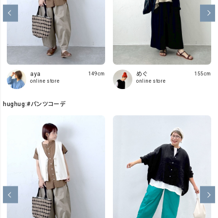
aya
めぐ
149cm
155cm
online store
online store
hughug:#パンツコーデ