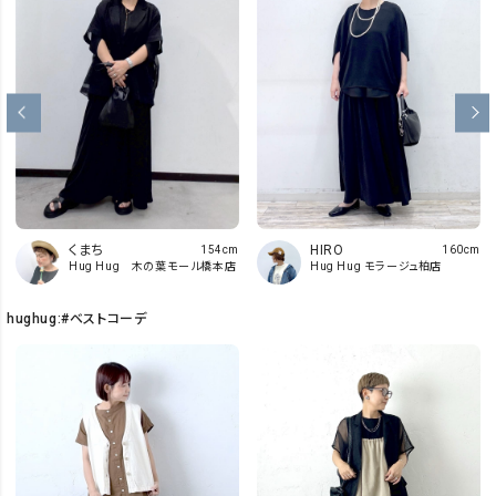
くまち
HIRO
154cm
160cm
Hug Hug 木の葉モール橋本店
Hug Hug モラージュ柏店
hughug:#ベストコーデ