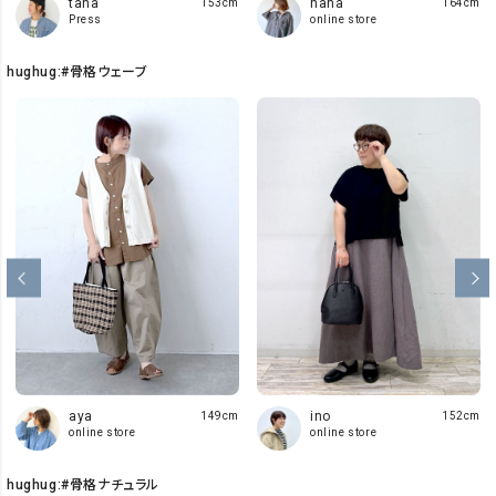
tana
nana
153cm
164cm
Press
online store
hughug:#骨格ウェーブ
ino
aya
152cm
149cm
online store
online store
hughug:#骨格ナチュラル