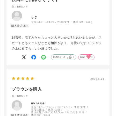
色：BRN／F
しま
身長:
160～164cm
性別:
女性
体重:
50～54kg
到着後、着てみたらちょっと大きいかな?と思いましたが、ス
カートともデニムなどとも相性がよく、可愛いです！Tシャツ
の上に着ても、いい感じでした。
参考になった
0
Like!
0
2025.6.14
ブラウンを購入
色：BRN／F
no name
身長:
165～169cm
年代:
40代
性別:
女性
普段の服:
L
体型:
大柄
普段の靴のサイズ:
24.5cm
甲の高さ:
甲高
体重:
60～64kg