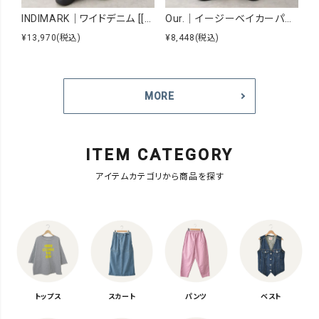
INDIMARK｜ワイドデニム [[WJ167]][C]
Our.｜イージーベイカーパンツ [[Our-026]][C]
¥13,970
(税込)
¥8,448
(税込)
¥6
MORE
ITEM CATEGORY
アイテムカテゴリから商品を探す
トップス
スカート
パンツ
ベスト