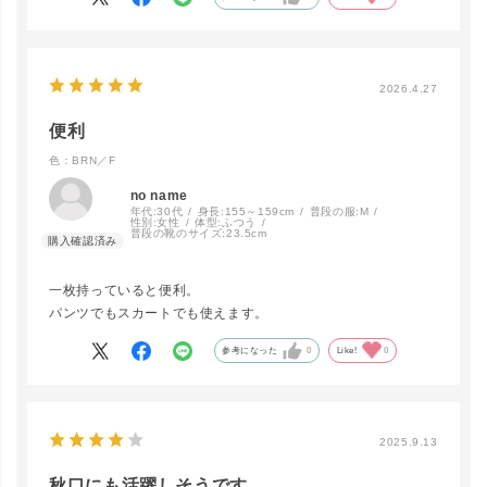
2026.4.27
便利
close
カラー/サイズ
色：BRN／F
no name
年代:
30代
身長:
155～159cm
普段の服:
M
L.GY／F
性別:
女性
体型:
ふつう
LINEで再入荷
普段の靴のサイズ:
23.5cm
在庫なし
一枚持っていると便利。
パンツでもスカートでも使えます。
BRN／F
LINEで再入荷
在庫なし
参考になった
0
Like!
0
2025.9.13
秋口にも活躍しそうです