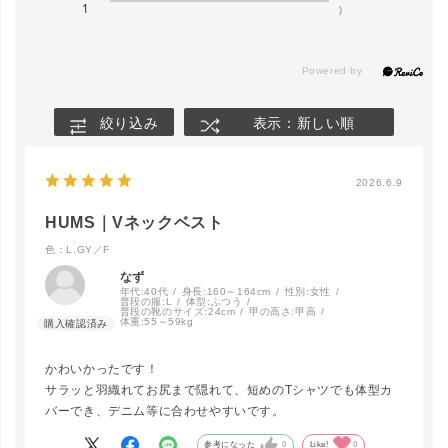
1
)
絞り込み
表示：新しい順
2026.6.9
HUMS｜Vネックベスト
色：L.GY／F
なず
年代:
40代
身長:
160～164cm
性別:
女性
普段の服:
L
体型:
ふつう
普段の靴のサイズ:
24cm
甲の高さ:
甲高
体重:
55～59kg
かわいかったです！
サラッと羽織れてお尻まで隠れて、短めのTシャツでも体型カ
バーでき、デニム等に合わせやすいです。
参考になった
0
Like!
0