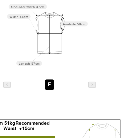
Shoulder width
37cm
Width
44cm
Armhole
50cm
Length
57cm
F
m 51kgRecommended
Waist +15cm