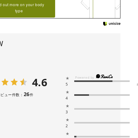
d out more on your body
type
W
4.6
★
5
★
26
レビュー件数：
件
4
★
3
★
2
★