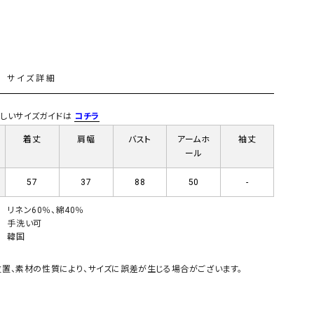
GO TO HOLLYWOOD（ゴートゥーハリウ
THIRTY（サーティ）
ッド）
G-STAR RAW（ジースターロウ）
tumugu:（ツムグ）
L
サイズ詳細
GOOD SPEED（グッドスピード）
un cinq（アンサンク）
GAIMO（ガイモ）
UNIVERSAL OVERAL
)詳しいサイズガイドは
コチラ
オーバーオール）
着丈
肩幅
バスト
アームホ
袖丈
GRAMICCI（グラミチ）
USU GALLERY（ユーエ
ール
ー）
（ｇ） （グラム）
upper hights（アッパーハ
57
37
88
50
-
Gives a sense of fullment
+phenix（フェニックス）
リネン60％、綿40％
手洗い可
HUNTER（ハンター）
WILD THINGS（ワイルド
韓国
ICHI（イチ）
置、素材の性質により、サイズに誤差が生じる場合がございます。
ILIMA（イリマ）