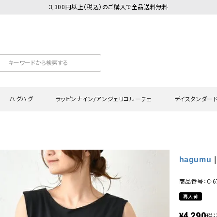
3,300円以上（税込）のご購入で全品送料無料
ハグハグ
ラッピンナイン/アンジェリコルーチェ
デイスタンダー
カットソー
Tシャツ・カットソー
ワンピース
Tシャツ・カットソー
ワンピース
トッ
hagumu
｜
プ・キャミソール
シャツ・ブラウス
チュニック
カーディガン・ベスト
チュニック
ワン
ン・ベスト
カーディガン
シャツ・ブラウス
パン
商品番号：C-6
ラウス
ベスト
スウェット・パーカー
サロ
再入荷
・パーカー
ニット
ニット
スカ
4,290
¥
税