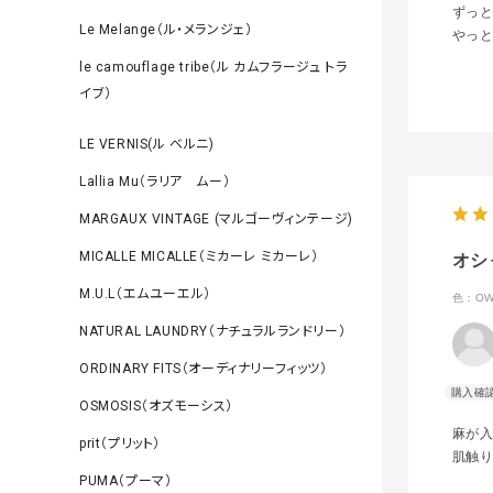
ずっ
Le Melange（ル・メランジェ）
やっ
le camouflage tribe（ル カムフラージュ トラ
イブ）
LE VERNIS(ル ベルニ)
Lallia Mu（ラリア ムー）
MARGAUX VINTAGE (マルゴーヴィンテージ)
MICALLE MICALLE（ミカーレ ミカーレ）
オシ
M.U.L（エムユーエル）
色：O
NATURAL LAUNDRY（ナチュラルランドリー）
ORDINARY FITS（オーディナリーフィッツ）
OSMOSIS（オズモーシス）
麻が
prit（プリット）
肌触
PUMA（プーマ）