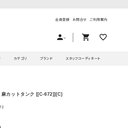
会員登録
お問合せ
ご利用案内
person
shopping_cart
favorite_outline
ド
カテゴリ
ブランド
スタッフコーディネート
プス
ハグハグ
ワンピース
OMEKASI（オメカシ）
麻カットタンク [[C-672]][C]
ピース・チュニック
ラッピンナイン/アンジェリコルーチェ
チュニック
OMEKASI+（オメカシプラス
ツ
hagumu（ハグム）
Number18（オハコ）
72
ペット・オーバーオール
her.（ハードット）
in the Market（インザマ
ート
and quarter（アンドクウォーター）
HUMS（ハムズ）
込