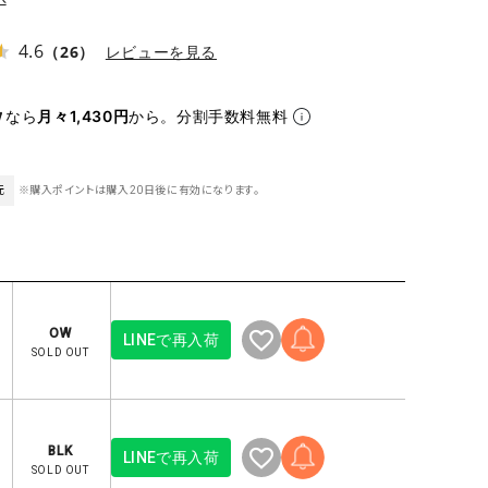
ケット・アウター
Our.（アワードット）
Hymn LIPA（ヒムリパ）
ズ
Wrapin nine9（ラッピンナイン）
W（ラッピンナイン）
4.6
（26）
レビューを見る
ロング・マキシ丈
day standard（デイスタンダード）
10t'ena (トテナ)
その他スカート
なら
月々1,430円
から。分割手数料無料
プス
08mab(ゼロハチマブ)
Johnbull（ジョンブル）
元
※購入ポイントは購入20日後に有効になります。
ピース・チュニック
すべて見る
1%（イチ パーセント）
LAOCOONTE（ラオコンテ）
ペット・オーバーオール
1 metre carre（アンメートルキャレ ）
LAURA DI MAGGIO（ロ
ケット・アウター
オ）
ズ
120%lino（ワンハンドレッドトゥエンティ
le camouflage tribe
OW
LINEで再入荷
ーパーセントリノ）
トライブ）
SOLD OUT
adidas（アディダス）
Lallia Mu（ラリア ムー）
ASFVLT（アスファルト）
mizuiro ind（ミズイロ イ
Ampersand（アンパサンド）
MICALLE MICALLE（ミ
BLK
LINEで再入荷
SOLD OUT
Antiquite's（アンティークス）
NATURAL LAUNDRY（