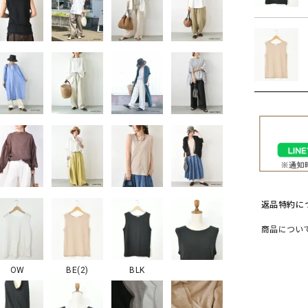
ソックス・その他雑貨
貨
返品特約に
商品につい
OW
BE(2)
BLK