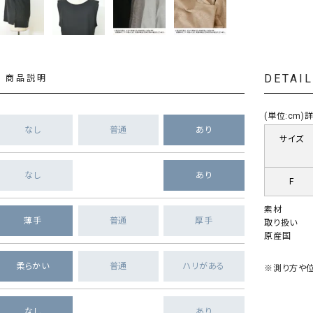
DETAI
商品説明
(単位:cm
なし
普通
あり
サイズ
なし
あり
F
素材
薄手
普通
厚手
取り扱い
原産国
柔らかい
普通
ハリがある
※測り方や位
なし
あり