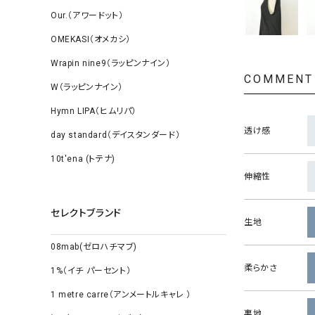
Our.（アワードット）
OMEKASI（オメカシ）
Wrapin nine9（ラッピンナイン）
COMMENT
W（ラッピンナイン）
Hymn LIPA（ヒムリパ）
透け感
day standard（デイスタンダード）
10t'ena (トテナ)
伸縮性
セレクトブランド
生地
08mab(ゼロハチマブ)
柔らかさ
1%（イチ パーセント）
1 metre carre（アンメートルキャレ ）
裏地