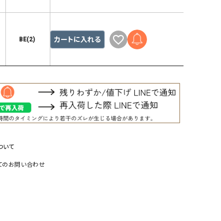
リー）
Audition（オーディション）
ORDINARY FITS（オーデ
ツ）
カートに入れる
BE(2)
blue willow（ブルーウィロー）
Osmosis（オズモシス）
blue willow（ブルーウィロー）
prit（プリット）
CUBE SUGAR（キューブシュガー）
PUMA（プーマ）
CONVERSE ALL STAR（コンバースオー
Risley（リズレー）
ルスター）
Champion（チャンピオン）
RED CARD（レッドカード）
DENIM DUNGAREE（デニムダンガリー）
SO（エスオー）
ついて
Deck（ディック）
SUN VALLEY（サンバレー）
てのお問い合わせ
EVOL（イーボル）
SCOTCH&SODA（スコッチ
ダ）
Emma Taylor（エマテイラー）
SUGAR ROSE（シュガーロ
FLAVOR TEE（フレーバーティー）
squady by graphite（ス