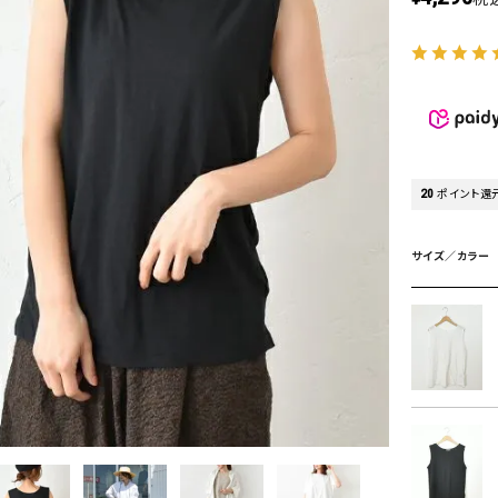
タンクトップ・キャミソール
ジャ
グッ
その他のパンツ
パンツ
デニムパンツ
ロング・マキシ丈
デニムパンツ
ロング・マキシ丈
ツ
その他のパンツ
その他スカート
その他スカート
トッ
20
ポイント還
ワン
ジャケット
サロ
ジャケット
すべて見る
コート
バッグ
サイズ／カラー
ジャ
コート
ガウン
シューズ
グッ
その他アウター
アクセサリー
すべて見る
バッグ
靴
帽子