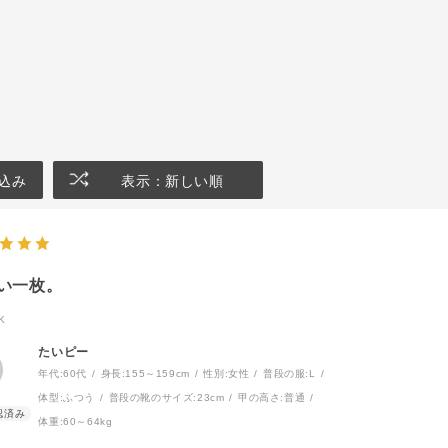
込み
表示：新しい順
い一枚。
K
たいピー
年代:
60代
身長:
155～159cm
性別:
女性
普段の服:
L
体型:
ふつう
普段の靴のサイズ:
23cm
甲の高さ:
普通
体重:
60～64kg