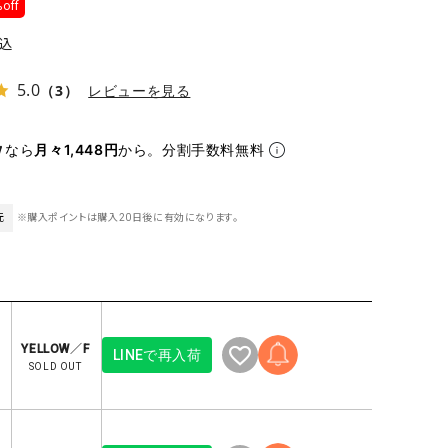
off
ケット・アウター
Our.（アワードット）
Hymn LIPA（ヒムリパ）
ズ
Wrapin nine9（ラッピンナイン）
W（ラッピンナイン）
込
ロング・マキシ丈
day standard（デイスタンダード）
10t'ena (トテナ)
5.0
（3）
レビューを見る
その他スカート
プス
なら
月々1,448円
から。分割手数料無料
08mab(ゼロハチマブ)
Johnbull（ジョンブル）
ピース・チュニック
すべて見る
1%（イチ パーセント）
LAOCOONTE（ラオコンテ）
ペット・オーバーオール
元
※購入ポイントは購入20日後に有効になります。
1 metre carre（アンメートルキャレ ）
LAURA DI MAGGIO（ロ
ケット・アウター
オ）
ズ
120%lino（ワンハンドレッドトゥエンティ
le camouflage tribe
ーパーセントリノ）
トライブ）
adidas（アディダス）
Lallia Mu（ラリア ムー）
YELLOW／F
LINEで再入荷
SOLD OUT
ASFVLT（アスファルト）
mizuiro ind（ミズイロ イ
Ampersand（アンパサンド）
MICALLE MICALLE（ミ
Antiquite's（アンティークス）
NATURAL LAUNDRY（