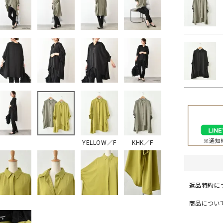
ソックス・その他雑貨
貨
YELLOW／F
KHK／F
返品特約に
商品につい