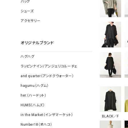
ソックス
バッグ
その他雑
シューズ
アクセサリー
オリジナルブランド
ハグハグ
ラッピンナイン/アンジェリコルーチェ
and quarter（アンドクウォーター）
hagumu（ハグム）
her.（ハードット）
HUMS（ハムズ）
in the Market（インザマーケット）
BLACK／F
Number18（オハコ）