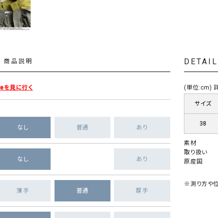
DETAI
商品説明
veを見に行く
(単位:cm
サイズ
38
なし
普通
あり
素材
取り扱い
なし
あり
原産国
※測り方や位
薄手
普通
厚手