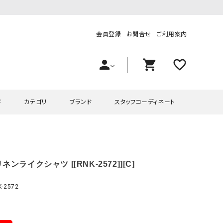
会員登録
お問合せ
ご利用案内
person
shopping_cart
favorite_outline
ド
カテゴリ
ブランド
スタッフコーディネート
プス
ハグハグ
ワンピース
OMEKASI（オメカシ）
ネンライクシャツ [[RNK-2572]][C]
ピース・チュニック
ラッピンナイン/アンジェリコルーチェ
チュニック
OMEKASI+（オメカシプラス
ツ
hagumu（ハグム）
Number18（オハコ）
-2572
ペット・オーバーオール
her.（ハードット）
in the Market（インザマ
ート
and quarter（アンドクウォーター）
HUMS（ハムズ）