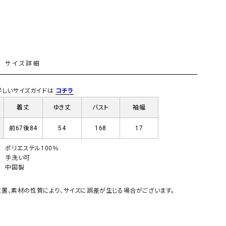
GO TO HOLLYWOOD（ゴートゥーハリウ
THIRTY（サーティ）
ッド）
G-STAR RAW（ジースターロウ）
tumugu:（ツムグ）
GOOD SPEED（グッドスピード）
un cinq（アンサンク）
L
サイズ詳細
GAIMO（ガイモ）
UNIVERSAL OVERAL
オーバーオール）
) 詳しいサイズガイドは
コチラ
GRAMICCI（グラミチ）
USU GALLERY（ユーエ
着丈
ゆき丈
バスト
袖幅
ー）
前67後84
54
168
17
（ｇ） （グラム）
upper hights（アッパーハ
Gives a sense of fullment
+phenix（フェニックス）
ポリエステル100％
手洗い可
HUNTER（ハンター）
WILD THINGS（ワイルド
中国製
ICHI（イチ）
置、素材の性質により、サイズに誤差が生じる場合がございます。
ILIMA（イリマ）