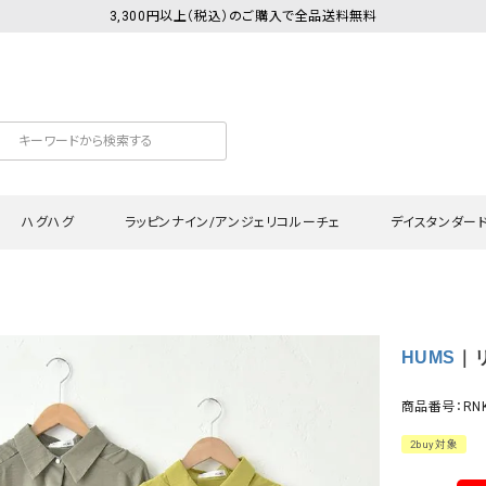
3,300円以上（税込）のご購入で全品送料無料
ハグハグ
ラッピンナイン/アンジェリコルーチェ
デイスタンダー
カットソー
Tシャツ・カットソー
ワンピース
Tシャツ・カットソー
ワンピース
トッ
HUMS
｜リ
プ・キャミソール
シャツ・ブラウス
チュニック
カーディガン・ベスト
チュニック
ワン
ン・ベスト
カーディガン
シャツ・ブラウス
パン
商品番号：RNK
ラウス
ベスト
スウェット・パーカー
サロ
2buy対象
・パーカー
ニット
ニット
スカ