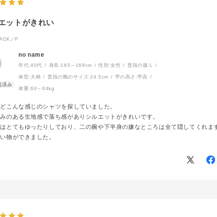
エットがきれい
ACK／F
no name
年代:
40代
身長:
165～169cm
性別:
女性
普段の服:
L
体型:
大柄
普段の靴のサイズ:
24.5cm
甲の高さ:
甲高
体重:
60～64kg
うどこんな感じのシャツを探していました。
かみのある生地感で落ち感がありシルエットがきれいです。
ズはとてもゆったりしており、二の腕や下半身の嫌なところは全て隠してくれま
買い物ができました。