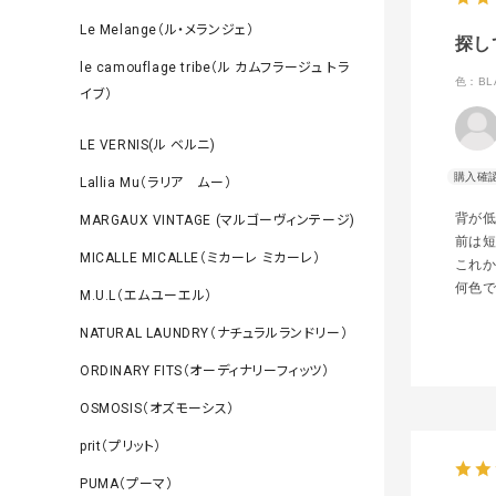
Le Melange（ル・メランジェ）
探し
le camouflage tribe（ル カムフラージュ トラ
色：BL
イブ）
LE VERNIS(ル ベルニ)
Lallia Mu（ラリア ムー）
背が
MARGAUX VINTAGE (マルゴーヴィンテージ)
前は
MICALLE MICALLE（ミカーレ ミカーレ）
これ
何色
M.U.L（エムユーエル）
NATURAL LAUNDRY（ナチュラルランドリー）
ORDINARY FITS（オーディナリーフィッツ）
OSMOSIS（オズモーシス）
prit（プリット）
PUMA（プーマ）