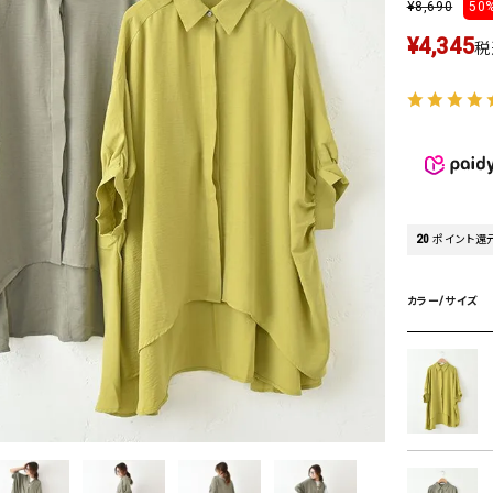
¥
8,690
50%
タンクトップ・キャミソール
ジャ
¥
4,345
グッ
税
その他のパンツ
パンツ
デニムパンツ
ロング・マキシ丈
デニムパンツ
ロング・マキシ丈
ツ
その他のパンツ
その他スカート
その他スカート
トッ
ワン
ジャケット
サロ
20
ポイント還
ジャケット
すべて見る
コート
バッグ
ジャ
コート
ガウン
シューズ
グッ
カラー/サイズ
その他アウター
アクセサリー
すべて見る
バッグ
靴
帽子