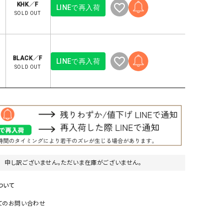
KHK／F
LINEで再入荷
リー）
SOLD OUT
Audition（オーディション）
ORDINARY FITS（オーデ
ツ）
blue willow（ブルーウィロー）
Osmosis（オズモシス）
BLACK／F
LINEで再入荷
SOLD OUT
blue willow（ブルーウィロー）
prit（プリット）
CUBE SUGAR（キューブシュガー）
PUMA（プーマ）
CONVERSE ALL STAR（コンバースオー
Risley（リズレー）
ルスター）
Champion（チャンピオン）
RED CARD（レッドカード）
DENIM DUNGAREE（デニムダンガリー）
SO（エスオー）
Deck（ディック）
SUN VALLEY（サンバレー）
申し訳ございません。ただいま在庫がございません。
EVOL（イーボル）
SCOTCH&SODA（スコッチ
ついて
ダ）
Emma Taylor（エマテイラー）
SUGAR ROSE（シュガーロ
てのお問い合わせ
FLAVOR TEE（フレーバーティー）
squady by graphite（ス