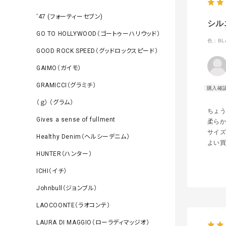
‘47 (フォーティーセブン)
シル
GO TO HOLLYWOOD（ゴートゥーハリウッド）
色：BL
GOOD ROCK SPEED（グッドロックスピード）
GAIMO（ガイモ）
GRAMICCI（グラミチ）
（ｇ） （グラム）
ちょ
Gives a sense of fullment
柔ら
サイ
Healthy Denim（ヘルシーデニム）
よい
HUNTER（ハンター）
ICHI（イチ）
Johnbull（ジョンブル）
LAOCOONTE（ラオコンテ）
LAURA DI MAGGIO（ローラディマッジオ）