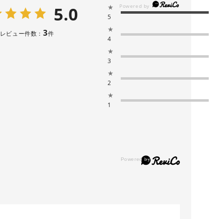
5.0
★
5
★
3
レビュー件数：
件
4
★
3
★
2
★
1