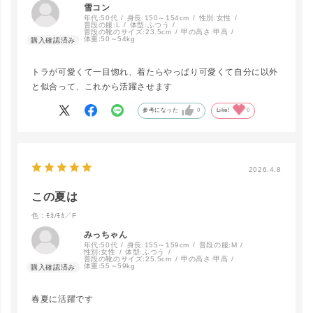
雪コン
年代:
50代
身長:
150～154cm
性別:
女性
普段の服:
L
体型:
ふつう
普段の靴のサイズ:
23.5cm
甲の高さ:
甲高
体重:
50～54kg
トラが可愛くて一目惚れ、着たらやっぱり可愛くて自分に以外
と似合って、これから活躍させます
参考になった
0
Like!
0
2026.4.8
この夏は
色：ﾓｶ/ﾓｶ／F
みっちゃん
年代:
50代
身長:
155～159cm
普段の服:
M
close
性別:
女性
体型:
ふつう
カラー/サイズ
普段の靴のサイズ:
25.5cm
甲の高さ:
甲高
体重:
55～59kg
ﾐｽﾄ/ﾌﾞﾙｰ／
春夏に活躍です
F
LINEで再入荷
在庫なし