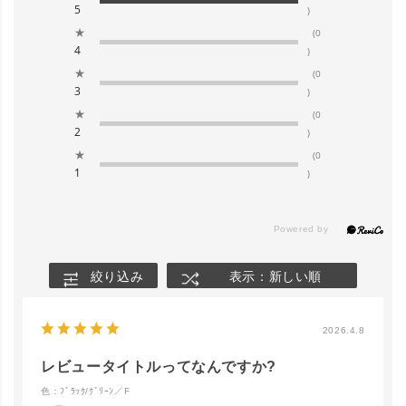
5
)
★
(0
4
)
★
(0
3
)
★
(0
2
)
★
(0
1
)
絞り込み
表示：新しい順
2026.4.8
レビュータイトルってなんですか?
色：ﾌﾞﾗｯｸ/ｸﾞﾘｰﾝ／F