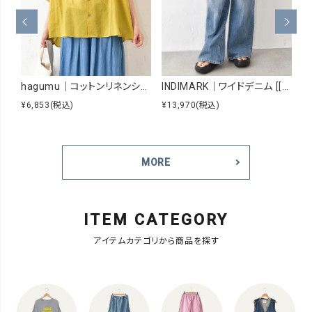
hagumu｜コットンリネンシアーシャツ [[hag-229]][C]
INDIMARK｜ワイドデニム [[WJ167]][C]
¥6,853
(税込)
¥13,970
(税込)
¥8
MORE
ITEM CATEGORY
アイテムカテゴリから商品を探す