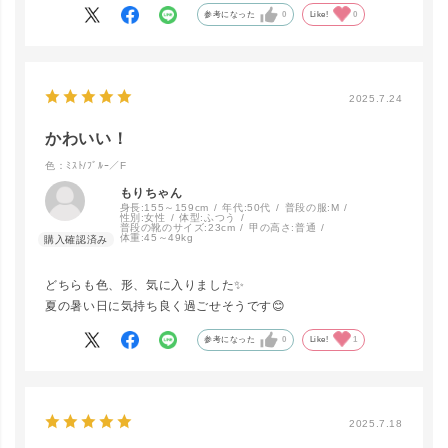
参考になった
0
Like!
0
ﾓｶ/ﾓｶ／F
LINEで再入荷
在庫なし
2025.7.24
かわいい！
色：ﾐｽﾄ/ﾌﾞﾙｰ／F
ﾌﾞﾗｯｸ/ｸﾞﾘｰ
ﾝ／F
LINEで再入荷
もりちゃん
在庫なし
身長:
155～159cm
年代:
50代
普段の服:
M
性別:
女性
体型:
ふつう
普段の靴のサイズ:
23cm
甲の高さ:
普通
体重:
45～49kg
どちらも色、形、気に入りました✨
夏の暑い日に気持ち良く過ごせそうです😊
参考になった
0
Like!
1
2025.7.18