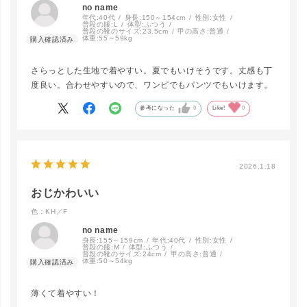
no name
年代:
40代
身長:
150～154cm
性別:
女性
普段の服:
L
体型:
ふつう
普段の靴のサイズ:
23.5cm
甲の高さ:
普通
体重:
55～59kg
close
カラー/サイズ
さらっとした生地で着やすい。夏でもいけそうです。丈感も丁
度良い。合わせやすいので、ワンピでもパンツでもいけます。
KH／F
参考になった
0
Like!
0
LINEで再入荷
在庫なし
2026.1.18
BLK／F
LINEで再入荷
在庫なし
おじかわいい
色：KH／F
no name
身長:
155～159cm
年代:
40代
性別:
女性
普段の服:
M
体型:
ふつう
普段の靴のサイズ:
24cm
甲の高さ:
普通
体重:
50～54kg
薄くて着やすい！