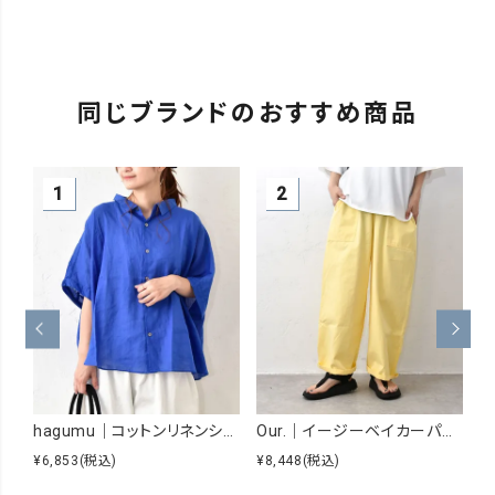
同じブランドのおすすめ商品
hagumu｜コットンリネンシアーシャツ [[hag-229]][C]
Our.｜イージーベイカーパンツ [[Our-026]][C]
¥6,853
(税込)
¥8,448
(税込)
¥5