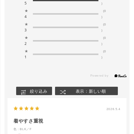
5
)
★
(0
4
)
★
(0
3
)
★
(0
2
)
★
(0
1
)
絞り込み
表示：新しい順
2026.5.4
着やすさ重視
色：BLK／F