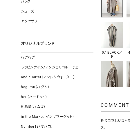
ソックス
バッグ
その他雑
シューズ
アクセサリー
オリジナルブランド
07 BLACK／
F
ハグハグ
ラッピンナイン/アンジェリコルーチェ
and quarter（アンドクウォーター）
hagumu（ハグム）
her.（ハードット）
COMMENT
HUMS（ハムズ）
in the Market（インザマーケット）
折り目正しいスト
Number18（オハコ）
ス。