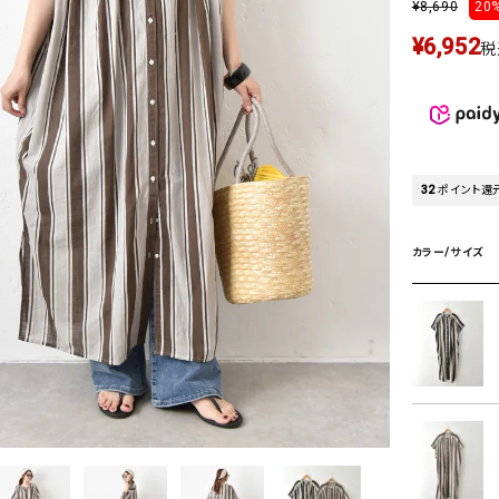
¥
8,690
20%
タンクトップ・キャミソール
ジャ
¥
6,952
グッ
税
その他のパンツ
パンツ
デニムパンツ
ロング・マキシ丈
デニムパンツ
ロング・マキシ丈
ツ
その他のパンツ
その他スカート
その他スカート
トッ
32
ポイント還
ワン
ジャケット
サロ
カラー/サイズ
ジャケット
すべて見る
コート
バッグ
ジャ
コート
ガウン
シューズ
グッ
その他アウター
アクセサリー
すべて見る
バッグ
靴
帽子