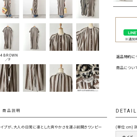
ソックス・その他雑貨
貨
44 BROWN
返品特約に
／F
商品につい
DETAI
商品説明
ライプが、大人の日常に凛とした爽やかさを運ぶ前開きワンピー
(単位:cm