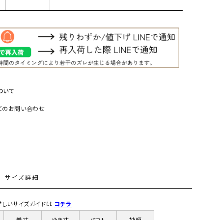
リー）
Audition（オーディション）
ORDINARY FITS（オーデ
ツ）
blue willow（ブルーウィロー）
Osmosis（オズモシス）
blue willow（ブルーウィロー）
prit（プリット）
CUBE SUGAR（キューブシュガー）
PUMA（プーマ）
ついて
CONVERSE ALL STAR（コンバースオー
Risley（リズレー）
てのお問い合わせ
ルスター）
Champion（チャンピオン）
RED CARD（レッドカード）
DENIM DUNGAREE（デニムダンガリー）
SO（エスオー）
Deck（ディック）
SUN VALLEY（サンバレー）
EVOL（イーボル）
SCOTCH&SODA（スコッチ
L
サイズ詳細
ダ）
Emma Taylor（エマテイラー）
SUGAR ROSE（シュガーロ
) 詳しいサイズガイドは
コチラ
FLAVOR TEE（フレーバーティー）
squady by graphite（ス