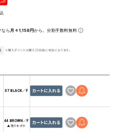
off
ケット・アウター
Our.（アワードット）
Hymn LIPA（ヒムリパ）
ズ
Wrapin nine9（ラッピンナイン）
W（ラッピンナイン）
込
ロング・マキシ丈
day standard（デイスタンダード）
10t'ena (トテナ)
なら
月々1,158円
から。分割手数料無料
その他スカート
プス
08mab(ゼロハチマブ)
Johnbull（ジョンブル）
元
※購入ポイントは購入20日後に有効になります。
ピース・チュニック
すべて見る
1%（イチ パーセント）
LAOCOONTE（ラオコンテ）
ペット・オーバーオール
1 metre carre（アンメートルキャレ ）
LAURA DI MAGGIO（ロ
ケット・アウター
オ）
ズ
120%lino（ワンハンドレッドトゥエンティ
le camouflage tribe
カートに入れる
07 BLACK／F
ーパーセントリノ）
トライブ）
adidas（アディダス）
Lallia Mu（ラリア ムー）
ASFVLT（アスファルト）
mizuiro ind（ミズイロ イ
Ampersand（アンパサンド）
MICALLE MICALLE（ミ
44 BROWN／F
カートに入れる
▲ 残りわずか
Antiquite's（アンティークス）
NATURAL LAUNDRY（