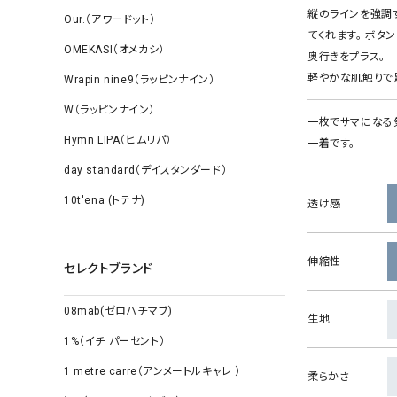
縦のラインを強調
Our.（アワードット）
てくれます。 ボタ
OMEKASI（オメカシ）
奥行きをプラス。
軽やかな肌触りで
Wrapin nine9（ラッピンナイン）
W（ラッピンナイン）
一枚でサマになる
Hymn LIPA（ヒムリパ）
一着です。
day standard（デイスタンダード）
10t'ena (トテナ)
透け感
伸縮性
セレクトブランド
08mab(ゼロハチマブ)
生地
1%（イチ パーセント）
1 metre carre（アンメートルキャレ ）
柔らかさ