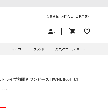
会員登録
お問合せ
ご利用案内
person
shopping_cart
favorite_outline
ド
カテゴリ
ブランド
スタッフコーディネート
プス
ハグハグ
ワンピース
OMEKASI（オメカシ）
トライプ前開きワンピース [[WHU006]][C]
ピース・チュニック
ラッピンナイン/アンジェリコルーチェ
チュニック
OMEKASI+（オメカシプラス
ツ
hagumu（ハグム）
Number18（オハコ）
U006
ペット・オーバーオール
her.（ハードット）
in the Market（インザマ
ート
and quarter（アンドクウォーター）
HUMS（ハムズ）