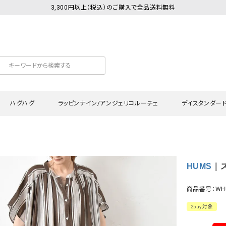
3,300円以上（税込）のご購入で全品送料無料
ハグハグ
ラッピンナイン/アンジェリコルーチェ
デイスタンダー
カットソー
Tシャツ・カットソー
ワンピース
Tシャツ・カットソー
ワンピース
トッ
HUMS
｜ス
プ・キャミソール
シャツ・ブラウス
チュニック
カーディガン・ベスト
チュニック
ワン
ン・ベスト
カーディガン
シャツ・ブラウス
パン
商品番号：WH
ラウス
ベスト
スウェット・パーカー
サロ
2buy対象
・パーカー
ニット
ニット
スカ