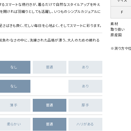
サイズ
するスマートな柄行きが、着るだけで自然なスタイルアップを叶え
ンを開ければ羽織りとしても活躍し、いつものシンプルカジュアルに
F
素材
足さばきも良く、忙しい毎日を心地よく、そしてスマートに彩ります。
取り扱い
原産国
気負わなさの中に、洗練された品格が漂う、大人のための頼れる
※測り方や位
なし
普通
あり
なし
あり
薄手
普通
厚手
柔らかい
普通
ハリがある