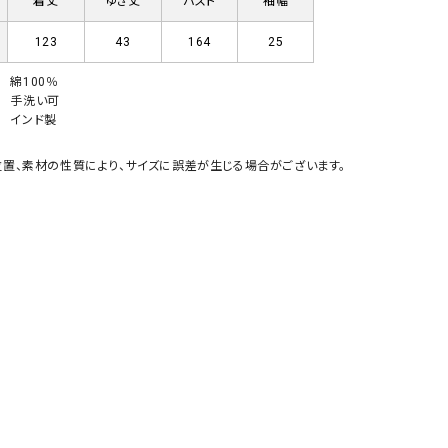
着丈
ゆき丈
バスト
袖幅
GO TO HOLLYWOOD（ゴートゥーハリウ
THIRTY（サーティ）
123
43
164
25
ッド）
G-STAR RAW（ジースターロウ）
tumugu:（ツムグ）
綿100％
手洗い可
GOOD SPEED（グッドスピード）
un cinq（アンサンク）
インド製
GAIMO（ガイモ）
UNIVERSAL OVERAL
置、素材の性質により、サイズに誤差が生じる場合がございます。
オーバーオール）
GRAMICCI（グラミチ）
USU GALLERY（ユーエ
ー）
（ｇ） （グラム）
upper hights（アッパーハ
Gives a sense of fullment
+phenix（フェニックス）
HUNTER（ハンター）
WILD THINGS（ワイルド
ICHI（イチ）
ILIMA（イリマ）