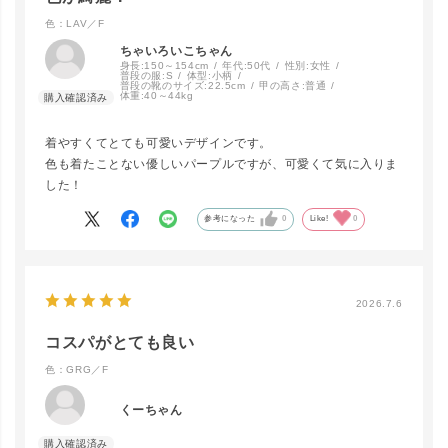
色：LAV／F
ちゃいろいこちゃん
身長:
150～154cm
年代:
50代
性別:
女性
普段の服:
S
体型:
小柄
普段の靴のサイズ:
22.5cm
甲の高さ:
普通
体重:
40～44kg
着やすくてとても可愛いデザインです。
色も着たことない優しいパープルですが、可愛くて気に入りま
した！
参考になった
0
Like!
0
2026.7.6
コスパがとても良い
色：GRG／F
くーちゃん