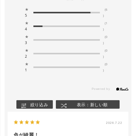
★
(6
5
)
★
(1
4
)
★
(0
3
)
★
(0
2
)
★
(0
1
)
絞り込み
表示：新しい順
2026.7.22
色が綺麗！