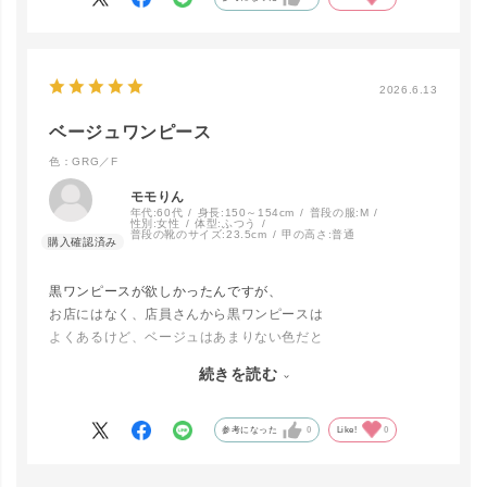
2026.6.13
ベージュワンピース
色：GRG／F
モモりん
年代:
60代
身長:
150～154cm
普段の服:
M
性別:
女性
体型:
ふつう
普段の靴のサイズ:
23.5cm
甲の高さ:
普通
黒ワンピースが欲しかったんですが、
お店にはなく、店員さんから黒ワンピースは
よくあるけど、ベージュはあまりない色だと
勧められ購入。
続きを読む
カーディガン羽織る際も何色でも合うので、
明るい色のカーディガンで合わせようかなー
と思ってます。
参考になった
0
Like!
0