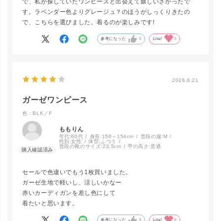
で、私が探していたワンピースと出会えて嬉しいさかったで
す。ラベンダー色よりグレージュ？のほうがしっくりきたの
で、こちらを選びました。着るのが楽しみです!
BLK／F
参考になった
0
Like!
0
LINEで再入荷
在庫なし
2026.6.21
ガーゼワンピース
色：BLK／F
ももりん
年代:
60代
身長:
150～154cm
普段の服:
M
性別:
女性
体型:
ふつう
普段の靴のサイズ:
23.5cm
甲の高さ:
普通
セールで色違いでもう1枚買いました。
ガーゼ生地で軽いし、涼しいかなー
赤いカーディガンを差し色にして
着たいと思います。
参考になった
0
Like!
0