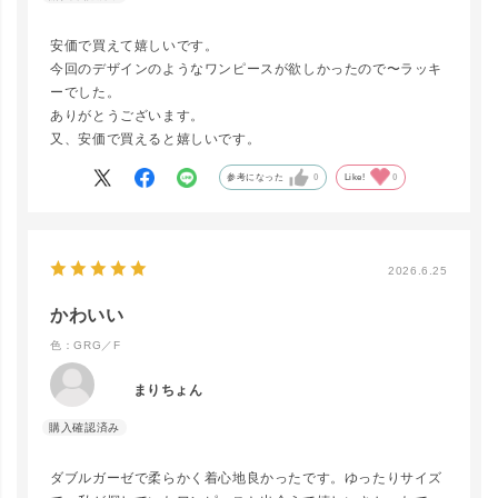
安価で買えて嬉しいです。
今回のデザインのようなワンピースが欲しかったので〜ラッキ
ーでした。
ありがとうございます。
又、安価で買えると嬉しいです。
参考になった
0
Like!
0
2026.6.25
close
カラー/サイズ
かわいい
色：GRG／F
LAV／F
LINEで再入荷
在庫なし
まりちょん
GRG／F
ダブルガーゼで柔らかく着心地良かったです。ゆったりサイズ
LINEで再入荷
在庫なし