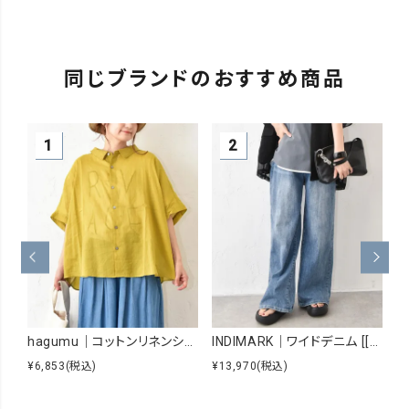
同じブランドのおすすめ商品
hagumu｜コットンリネンシアーシャツ [[hag-229]][C]
INDIMARK｜ワイドデニム [[WJ167]][C]
¥6,853
(税込)
¥13,970
(税込)
¥8