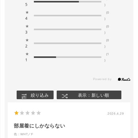
5
)
★
(0
4
)
★
(0
3
)
★
(0
2
)
★
(1
1
)
絞り込み
表示：新しい順
2026.4.29
部屋着にしかならない
色：WHT／F