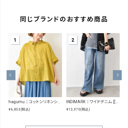
同じブランドのおすすめ商品
hagumu｜コットンリネンシアーシャツ [[hag-229]][C]
INDIMARK｜ワイドデニム [[WJ167]][C]
¥6,853
(税込)
¥13,970
(税込)
¥8