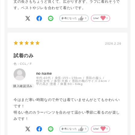
丈の長さもちょうど良くて、広がりすぎず、ラフに着れそうで
CCL／F
す。ベストやジレを合わせて着たいです。
LINEで再入荷
在庫なし
参考になった
0
Like!
0
2026.2.26
試着のみ
色：CCL／F
no name
年代:
40代
身長:
155～159cm
普段の服:
L
性別:
女性
体型:
大柄
普段の靴のサイズ:
24cm
甲の高さ:
普通
体重:
60～64kg
今はまだ寒い時期なので外では着ていませんがとてもかわいい
です！
明るい色のカラーパンツを合わせて温かい季節に着るのが楽し
みです！
参考になった
0
Like!
0