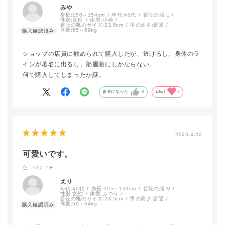
みや
身長:
150～154cm
年代:
40代
普段の服:
L
性別:
女性
体型:
小柄
普段の靴のサイズ:
23.5cm
甲の高さ:
普通
体重:
55～59kg
ショップの店員に勧められて購入したが、透けるし、身体のラ
インが著名に出るし、部屋着にしかならない。
何で購入してしまったか謎。
参考になった
0
Like!
0
2026.4.22
close
可愛いです。
カラー/サイズ
色：CCL／F
えり
WHT／F
カートに入れる
年代:
40代
身長:
155～159cm
普段の服:
M
性別:
女性
体型:
ふつう
普段の靴のサイズ:
23.5cm
甲の高さ:
普通
体重:
50～54kg