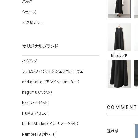
ソックス
バッグ
その他雑
シューズ
アクセサリー
オリジナルブランド
Black／F
ハグハグ
ラッピンナイン/アンジェリコルーチェ
and quarter（アンドクウォーター）
hagumu（ハグム）
her.（ハードット）
COMMENT
HUMS（ハムズ）
in the Market（インザマーケット）
透け感
Number18（オハコ）