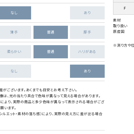
F
なし
あり
素材
取り扱い
原産国
薄手
普通
厚手
※測り方や位
柔らかい
普通
ハリがある
なし
あり
差がございます。あくまでも目安とお考え下さい。
像は、光の当たり具合で色味が異なって見える場合があります。
等により、実際の商品と多少色味が異なって表示される場合がござ
願います。
・シルエット・素材の落ち感）により、実際の見え方に差が出る場合