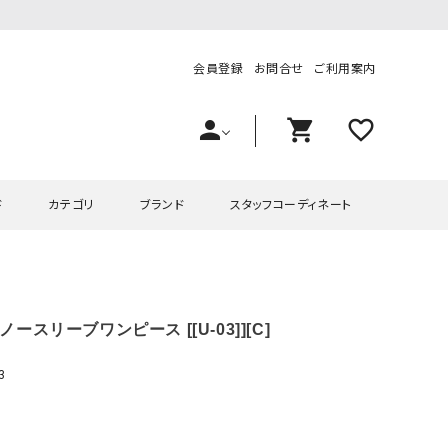
会員登録
お問合せ
ご利用案内
person
shopping_cart
favorite_outline
ド
カテゴリ
ブランド
スタッフコーディネート
プス
ハグハグ
ワンピース
OMEKASI（オメカシ）
ノースリーブワンピース [[U-03]][C]
ピース・チュニック
ラッピンナイン/アンジェリコルーチェ
チュニック
OMEKASI+（オメカシプラス
ツ
hagumu（ハグム）
Number18（オハコ）
3
ペット・オーバーオール
her.（ハードット）
in the Market（インザマ
ート
and quarter（アンドクウォーター）
HUMS（ハムズ）