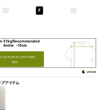
F
m 51kgRecommended
Ankle -10cm
d out more on your body
type
ップアイテム