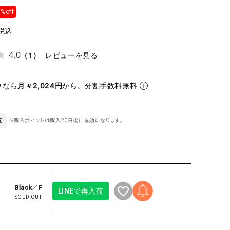
ケット・アウター
Our.（アワードット）
Hymn LIPA（ヒムリパ）
%off
ズ
Wrapin nine9（ラッピンナイン）
W（ラッピンナイン）
税込
ロング・マキシ丈
day standard（デイスタンダード）
10t'ena (トテナ)
4.0
その他スカート
（1）
レビューを見る
プス
なら
月々2,024円
から。分割手数料無料
08mab(ゼロハチマブ)
Johnbull（ジョンブル）
ピース・チュニック
すべて見る
1%（イチ パーセント）
LAOCOONTE（ラオコンテ）
ペット・オーバーオール
1 metre carre（アンメートルキャレ ）
LAURA DI MAGGIO（ロ
元
※購入ポイントは購入20日後に有効になります。
ケット・アウター
オ）
ズ
120%lino（ワンハンドレッドトゥエンティ
le camouflage tribe
ーパーセントリノ）
トライブ）
adidas（アディダス）
Lallia Mu（ラリア ムー）
Black／F
LINEで再入荷
ASFVLT（アスファルト）
mizuiro ind（ミズイロ イ
SOLD OUT
Ampersand（アンパサンド）
MICALLE MICALLE（ミ
Antiquite's（アンティークス）
NATURAL LAUNDRY（