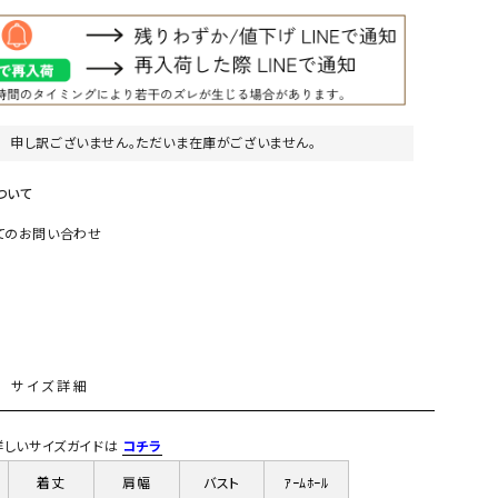
リー）
Audition（オーディション）
ORDINARY FITS（オーデ
ツ）
blue willow（ブルーウィロー）
Osmosis（オズモシス）
申し訳ございません。ただいま在庫がございません。
blue willow（ブルーウィロー）
prit（プリット）
CUBE SUGAR（キューブシュガー）
PUMA（プーマ）
ついて
CONVERSE ALL STAR（コンバースオー
Risley（リズレー）
てのお問い合わせ
ルスター）
Champion（チャンピオン）
RED CARD（レッドカード）
DENIM DUNGAREE（デニムダンガリー）
SO（エスオー）
Deck（ディック）
SUN VALLEY（サンバレー）
L
サイズ詳細
EVOL（イーボル）
SCOTCH&SODA（スコッチ
ダ）
) 詳しいサイズガイドは
コチラ
Emma Taylor（エマテイラー）
SUGAR ROSE（シュガーロ
着丈
肩幅
バスト
ｱｰﾑﾎｰﾙ
FLAVOR TEE（フレーバーティー）
squady by graphite（ス