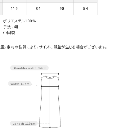
GO TO HOLLYWOOD（ゴートゥーハリウ
THIRTY（サーティ）
119
34
98
54
ッド）
ポリエステル100％
G-STAR RAW（ジースターロウ）
tumugu:（ツムグ）
手洗い可
中国製
GOOD SPEED（グッドスピード）
un cinq（アンサンク）
GAIMO（ガイモ）
UNIVERSAL OVERAL
置、素材の性質により、サイズに誤差が生じる場合がございます。
オーバーオール）
GRAMICCI（グラミチ）
USU GALLERY（ユーエ
Shoulder width
34cm
ー）
（ｇ） （グラム）
upper hights（アッパーハ
Width
49cm
Gives a sense of fullment
+phenix（フェニックス）
HUNTER（ハンター）
WILD THINGS（ワイルド
ICHI（イチ）
ILIMA（イリマ）
Length
119cm