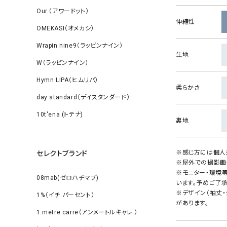
Our.（アワードット）
伸縮性
OMEKASI（オメカシ）
Wrapin nine9（ラッピンナイン）
生地
W（ラッピンナイン）
Hymn LIPA（ヒムリパ）
柔らかさ
day standard（デイスタンダード）
10t'ena (トテナ)
裏地
※感じ方には個人
セレクトブランド
※屋外での撮影画
※モニター・環境
08mab(ゼロハチマブ)
います。予めご了承
※デザイン（袖丈
1%（イチ パーセント）
があります。
1 metre carre（アンメートルキャレ ）