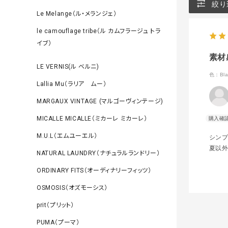
絞り
Le Melange（ル・メランジェ）
le camouflage tribe（ル カムフラージュ トラ
イブ）
素材
LE VERNIS(ル ベルニ)
色：Bla
Lallia Mu（ラリア ムー）
MARGAUX VINTAGE (マルゴーヴィンテージ)
MICALLE MICALLE（ミカーレ ミカーレ）
M.U.L（エムユーエル）
シン
夏以
NATURAL LAUNDRY（ナチュラルランドリー）
ORDINARY FITS（オーディナリーフィッツ）
OSMOSIS（オズモーシス）
prit（プリット）
PUMA（プーマ）