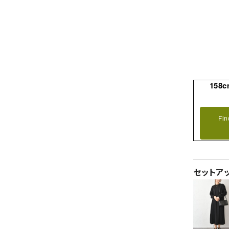
158c
Fin
セットア