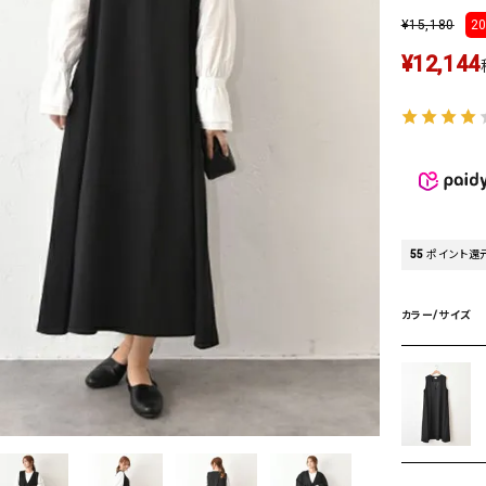
タンクトップ・キャミソール
ジャ
¥
15,180
20
グッ
¥
12,144
その他のパンツ
パンツ
デニムパンツ
ロング・マキシ丈
デニムパンツ
ロング・マキシ丈
ツ
その他のパンツ
その他スカート
その他スカート
トッ
ワン
ジャケット
サロ
ジャケット
すべて見る
コート
バッグ
55
ポイント還
ジャ
コート
ガウン
シューズ
グッ
カラー/サイズ
その他アウター
アクセサリー
すべて見る
バッグ
靴
帽子