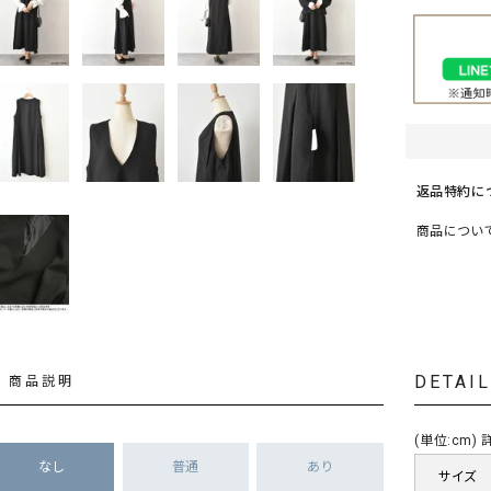
ソックス・その他雑貨
貨
返品特約に
商品につい
DETAI
商品説明
(単位:cm
なし
普通
あり
サイズ