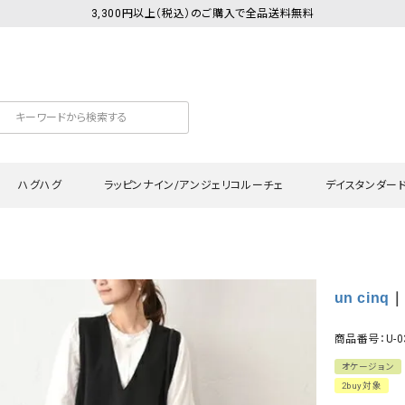
3,300円以上（税込）のご購入で全品送料無料
ハグハグ
ラッピンナイン/アンジェリコルーチェ
デイスタンダー
カットソー
Tシャツ・カットソー
ワンピース
Tシャツ・カットソー
ワンピース
トッ
un cinq
｜
プ・キャミソール
シャツ・ブラウス
チュニック
カーディガン・ベスト
チュニック
ワン
ン・ベスト
カーディガン
シャツ・ブラウス
パン
商品番号：U-0
ラウス
ベスト
スウェット・パーカー
サロ
オケージョン
・パーカー
ニット
ニット
スカ
2buy対象