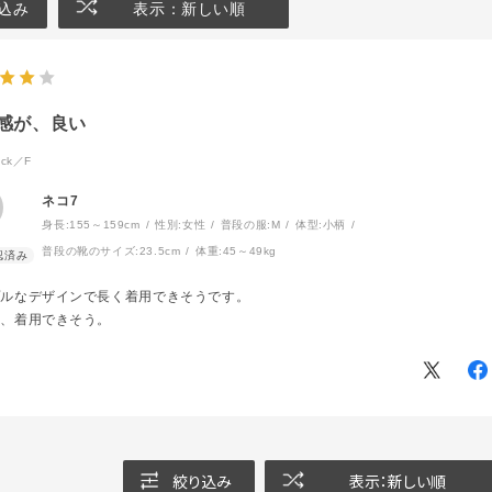
込み
表示：新しい順
感が、良い
ck／F
ネコ7
身長:
155～159cm
性別:
女性
普段の服:
M
体型:
小柄
普段の靴のサイズ:
23.5cm
体重:
45～49kg
プルなデザインで長く着用できそうです。
外、着用できそう。
絞り込み
表示：新しい順