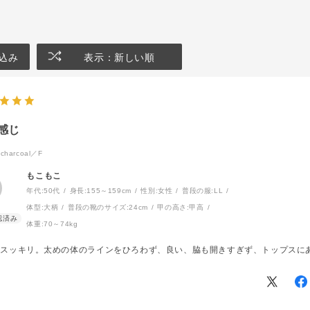
込み
表示：新しい順
感じ
charcoal／F
もこもこ
年代:
50代
身長:
155～159cm
性別:
女性
普段の服:
LL
体型:
大柄
普段の靴のサイズ:
24cm
甲の高さ:
甲高
体重:
70～74kg
てスッキリ。太めの体のラインをひろわず、良い、脇も開きすぎず、トップスに