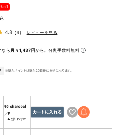
ケット・アウター
Our.（アワードット）
Hymn LIPA（ヒムリパ）
%off
ズ
Wrapin nine9（ラッピンナイン）
W（ラッピンナイン）
込
ロング・マキシ丈
day standard（デイスタンダード）
10t'ena (トテナ)
4.8
その他スカート
（4）
レビューを見る
プス
なら
月々1,437円
から。分割手数料無料
08mab(ゼロハチマブ)
Johnbull（ジョンブル）
ピース・チュニック
すべて見る
1%（イチ パーセント）
LAOCOONTE（ラオコンテ）
ペット・オーバーオール
1 metre carre（アンメートルキャレ ）
LAURA DI MAGGIO（ロ
元
※購入ポイントは購入20日後に有効になります。
ケット・アウター
オ）
ズ
120%lino（ワンハンドレッドトゥエンティ
le camouflage tribe
ーパーセントリノ）
トライブ）
adidas（アディダス）
Lallia Mu（ラリア ムー）
90 charcoal
カートに入れる
ASFVLT（アスファルト）
mizuiro ind（ミズイロ イ
／F
▲ 残りわずか
Ampersand（アンパサンド）
MICALLE MICALLE（ミ
Antiquite's（アンティークス）
NATURAL LAUNDRY（