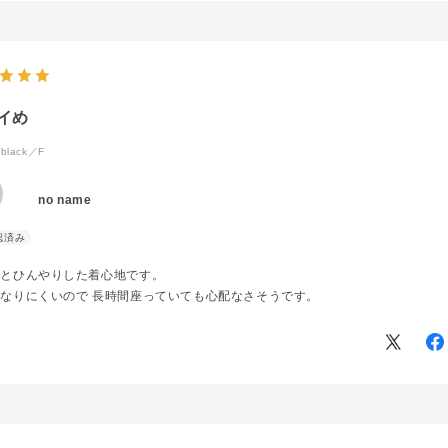
イめ
black／F
no name
ッとひんやりした着心地です。
なりにくいので 長時間座っていても心配なさそうです。