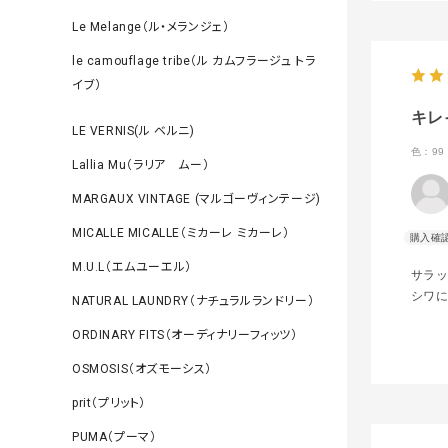
Le Melange（ル・メランジェ）
le camouflage tribe（ル カムフラージュ トラ
イブ）
キレ
LE VERNIS(ル ベルニ)
色：99 
Lallia Mu（ラリア ムー）
MARGAUX VINTAGE (マルゴーヴィンテージ)
MICALLE MICALLE（ミカーレ ミカーレ）
M.U.L（エムユーエル）
サラ
シワに
NATURAL LAUNDRY（ナチュラルランドリー）
ORDINARY FITS（オーディナリーフィッツ）
OSMOSIS（オズモーシス）
prit（プリット）
PUMA（プーマ）