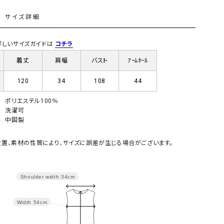
GO TO HOLLYWOOD（ゴートゥーハリウ
THIRTY（サーティ）
L
サイズ詳細
ッド）
G-STAR RAW（ジースターロウ）
tumugu:（ツムグ）
) 詳しいサイズガイドは
コチラ
GOOD SPEED（グッドスピード）
un cinq（アンサンク）
着丈
肩幅
バスト
ｱｰﾑﾎｰﾙ
GAIMO（ガイモ）
UNIVERSAL OVERAL
120
34
108
44
オーバーオール）
GRAMICCI（グラミチ）
USU GALLERY（ユーエ
ポリエステル100％
洗濯可
ー）
中国製
（ｇ） （グラム）
upper hights（アッパーハ
置、素材の性質により、サイズに誤差が生じる場合がございます。
Gives a sense of fullment
+phenix（フェニックス）
HUNTER（ハンター）
WILD THINGS（ワイルド
ICHI（イチ）
Shoulder width
34cm
ILIMA（イリマ）
Width
54cm