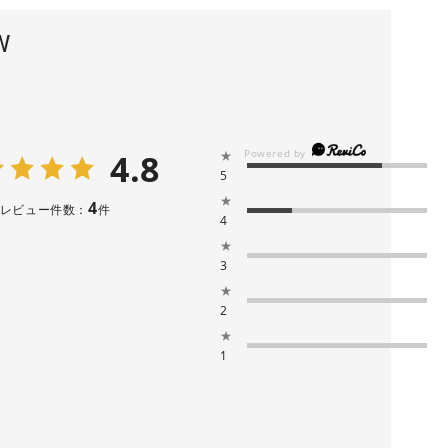
W
4.8
★
5
★
4
レビュー件数：
件
4
★
3
★
2
★
1