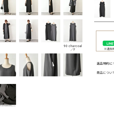
ソックス・その他雑貨
貨
90 charcoal
／F
返品特約に
商品につい