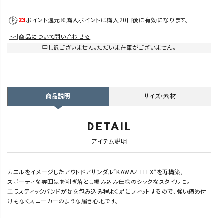
23
ポイント還元
※購入ポイントは購入20日後に有効になります。
商品について問い合わせる
申し訳ございません。ただいま在庫がございません。
サイズ・素材
商品説明
DETAIL
アイテム説明
カエルをイメージしたアウトドアサンダル“KAWAZ FLEX”を再構築。
スポーティな雰囲気を削ぎ落とし編み込み仕様のシックなスタイルに。
エラスティックバンドが足を包み込み程よく足にフィットするので、強い締め付
けもなくスニーカーのような履き心地です。