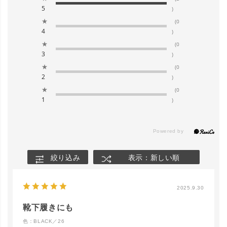
5
)
★
(0
4
)
★
(0
3
)
★
(0
2
)
★
(0
1
)
絞り込み
表示：新しい順
2025.9.30
close
カラー／サイズ
靴下履きにも
色：BLACK／26