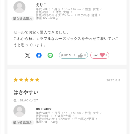
えりこ
BLACK／23
LINEで再入荷
年代:
40代
身長:
165～169cm
性別:
女性
在庫なし
普段の服:
L
体型:
大柄
普段の靴のサイズ:
25.5cm
甲の高さ:
普通
体重:
65～69kg
セールでお安く購入できました。
BLACK／24
LINEで再入荷
これから秋。カラフルなルーズソックスを合わせて履いていこ
在庫なし
うと思っています。
参考になった
0
Like!
0
BLACK／25
LINEで再入荷
在庫なし
2025.8.9
はきやすい
BLACK／26
LINEで再入荷
色：BLACK／27
在庫なし
no name
年代:
40代
身長:
155～159cm
性別:
女性
普段の服:
LL
体型:
大柄
普段の靴のサイズ:
25cm
甲の高さ:
甲高
体重:
70～74kg
BLACK／27
LINEで再入荷
在庫なし