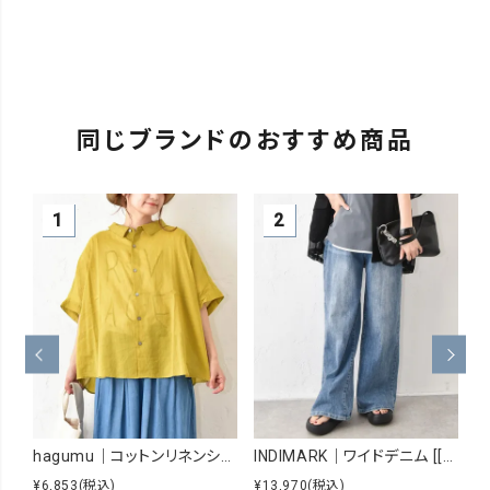
同じブランドのおすすめ商品
hagumu｜コットンリネンシアーシャツ [[hag-229]][C]
INDIMARK｜ワイドデニム [[WJ167]][C]
¥6,853
(税込)
¥13,970
(税込)
¥8