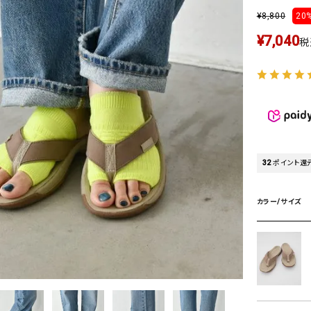
タンクトップ・キャミソール
ジャ
¥
8,800
20%
グッ
¥
7,040
税
その他のパンツ
パンツ
デニムパンツ
ロング・マキシ丈
デニムパンツ
ロング・マキシ丈
ツ
その他のパンツ
その他スカート
その他スカート
トッ
ワン
ジャケット
サロ
ジャケット
すべて見る
コート
バッグ
32
ポイント還
ジャ
コート
ガウン
シューズ
グッ
カラー/サイズ
その他アウター
アクセサリー
すべて見る
バッグ
靴
帽子