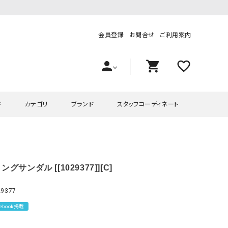
会員登録
お問合せ
ご利用案内
person
shopping_cart
favorite_outline
ド
カテゴリ
ブランド
スタッフコーディネート
プス
ハグハグ
ワンピース
OMEKASI（オメカシ）
ングサンダル [[1029377]][C]
ピース・チュニック
ラッピンナイン/アンジェリコルーチェ
チュニック
OMEKASI+（オメカシプラス
ツ
hagumu（ハグム）
Number18（オハコ）
9377
ペット・オーバーオール
her.（ハードット）
in the Market（インザマ
lebook掲載
ート
and quarter（アンドクウォーター）
HUMS（ハムズ）