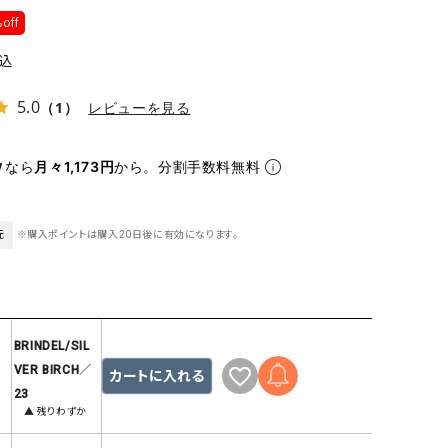
ケット・アウター
Our.（アワードット）
Hymn LIPA（ヒムリパ）
off
ズ
Wrapin nine9（ラッピンナイン）
W（ラッピンナイン）
込
ロング・マキシ丈
day standard（デイスタンダード）
10t'ena (トテナ)
5.0
その他スカート
（1）
レビューを見る
プス
なら
月々1,173円
から。分割手数料無料
08mab(ゼロハチマブ)
Johnbull（ジョンブル）
ピース・チュニック
すべて見る
1%（イチ パーセント）
LAOCOONTE（ラオコンテ）
ペット・オーバーオール
1 metre carre（アンメートルキャレ ）
LAURA DI MAGGIO（ロ
元
※購入ポイントは購入20日後に有効になります。
ケット・アウター
オ）
ズ
120%lino（ワンハンドレッドトゥエンティ
le camouflage tribe
ーパーセントリノ）
トライブ）
adidas（アディダス）
Lallia Mu（ラリア ムー）
BRINDEL/SIL
VER BIRCH／
カートに入れる
ASFVLT（アスファルト）
mizuiro ind（ミズイロ イ
23
Ampersand（アンパサンド）
MICALLE MICALLE（ミ
▲ 残りわずか
Antiquite's（アンティークス）
NATURAL LAUNDRY（