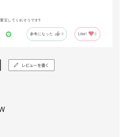
重宝してくれそうです‼️
参考になった
0
Like!
0
レビューを書く
EW