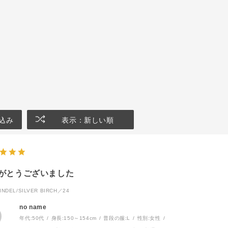
込み
表示：新しい順
がとうございました
NDEL/SILVER BIRCH／24
no name
年代:
50代
身長:
150～154cm
普段の服:
L
性別:
女性