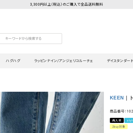
3,300円以上（税込）のご購入で全品送料無料
ハグハグ
ラッピンナイン/アンジェリコルーチェ
デイスタンダー
カットソー
Tシャツ・カットソー
ワンピース
Tシャツ・カットソー
ワンピース
トッ
KEEN
｜ト
プ・キャミソール
シャツ・ブラウス
チュニック
カーディガン・ベスト
チュニック
ワン
ン・ベスト
カーディガン
シャツ・ブラウス
パン
商品番号：102
ラウス
ベスト
スウェット・パーカー
サロ
再入荷
sty
・パーカー
ニット
ニット
スカ
2buy対象