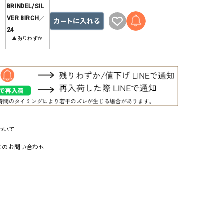
BRINDEL/SIL
リー）
VER BIRCH／
カートに入れる
Audition（オーディション）
ORDINARY FITS（オーデ
24
ツ）
▲ 残りわずか
blue willow（ブルーウィロー）
Osmosis（オズモシス）
blue willow（ブルーウィロー）
prit（プリット）
CUBE SUGAR（キューブシュガー）
PUMA（プーマ）
CONVERSE ALL STAR（コンバースオー
Risley（リズレー）
ルスター）
Champion（チャンピオン）
RED CARD（レッドカード）
ついて
DENIM DUNGAREE（デニムダンガリー）
SO（エスオー）
てのお問い合わせ
Deck（ディック）
SUN VALLEY（サンバレー）
EVOL（イーボル）
SCOTCH&SODA（スコッチ
ダ）
Emma Taylor（エマテイラー）
SUGAR ROSE（シュガーロ
FLAVOR TEE（フレーバーティー）
squady by graphite（ス