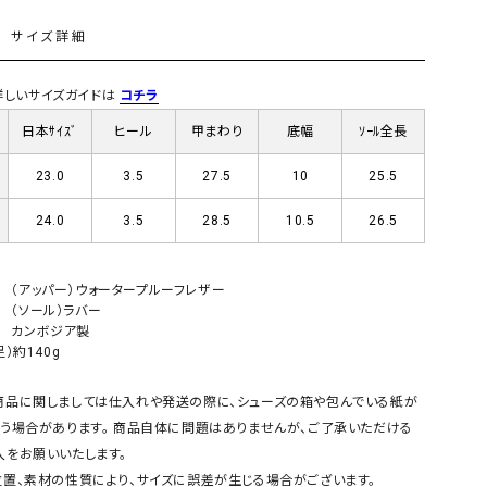
GO TO HOLLYWOOD（ゴートゥーハリウ
THIRTY（サーティ）
L
サイズ詳細
ッド）
G-STAR RAW（ジースターロウ）
tumugu:（ツムグ）
) 詳しいサイズガイドは
コチラ
GOOD SPEED（グッドスピード）
un cinq（アンサンク）
日本ｻｲｽﾞ
ヒール
甲まわり
底幅
ｿｰﾙ全長
GAIMO（ガイモ）
UNIVERSAL OVERAL
23.0
3.5
27.5
10
25.5
オーバーオール）
GRAMICCI（グラミチ）
USU GALLERY（ユーエ
24.0
3.5
28.5
10.5
26.5
ー）
（ｇ） （グラム）
upper hights（アッパーハ
（アッパー）ウォータープルーフレザー
（ソール）ラバー
Gives a sense of fullment
+phenix（フェニックス）
カンボジア製
HUNTER（ハンター）
WILD THINGS（ワイルド
）約140g
ICHI（イチ）
商品に関しましては仕入れや発送の際に、シューズの箱や包んでいる紙が
ILIMA（イリマ）
う場合があります。 商品自体に問題はありませんが、ご了承いただける
入をお願いいたします。
置、素材の性質により、サイズに誤差が生じる場合がございます。