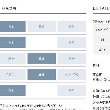
DETAI
商品説明
(単位:cm
なし
普通
あり
ﾒｰｶｰｻｲｽﾞ
36
なし
あり
37.5
薄手
普通
厚手
.
素材
柔らかい
普通
ハリがある
原産国
※重さ：（片足
なし
あり
※箱がある
破損してしま
方のみ御購
差がございます。あくまでも目安とお考え下さい。
※測り方や位