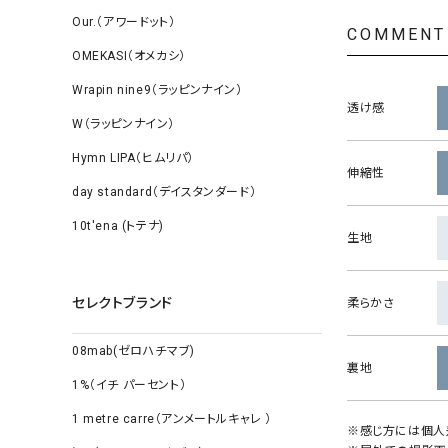
Our.（アワードット）
COMMENT
OMEKASI（オメカシ）
Wrapin nine9（ラッピンナイン）
透け感
W（ラッピンナイン）
Hymn LIPA（ヒムリパ）
伸縮性
day standard（デイスタンダード）
10t'ena (トテナ)
生地
セレクトブランド
柔らかさ
08mab(ゼロハチマブ)
裏地
1%（イチ パーセント）
1 metre carre（アンメートルキャレ ）
※感じ方には個人