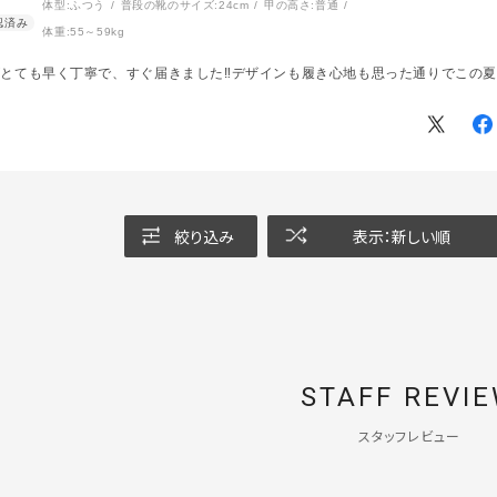
体型:
ふつう
普段の靴のサイズ:
24cm
甲の高さ:
普通
体重:
55～59kg
とても早く丁寧で、すぐ届きました‼️デザインも履き心地も思った通りでこの夏
絞り込み
表示：新しい順
STAFF REVI
スタッフレビュー