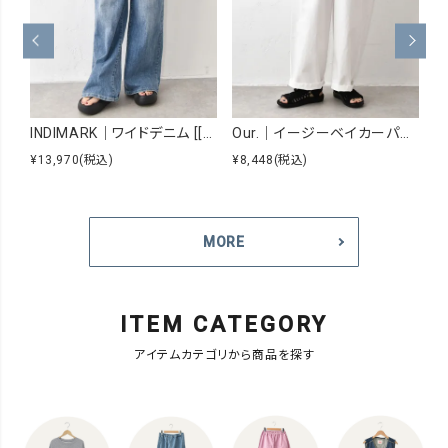
INDIMARK｜ワイドデニム [[WJ167]][C]
Our.｜イージーベイカーパンツ [[Our-026]][C]
¥13,970
(税込)
¥8,448
(税込)
¥6
MORE
ITEM CATEGORY
アイテムカテゴリから商品を探す