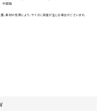
中国製
GO TO HOLLYWOOD（ゴートゥーハリウ
THIRTY（サーティ）
ッド）
置、素材の性質により、サイズに誤差が生じる場合がございます。
G-STAR RAW（ジースターロウ）
tumugu:（ツムグ）
GOOD SPEED（グッドスピード）
un cinq（アンサンク）
GAIMO（ガイモ）
UNIVERSAL OVERAL
オーバーオール）
GRAMICCI（グラミチ）
USU GALLERY（ユーエ
ー）
（ｇ） （グラム）
upper hights（アッパーハ
Gives a sense of fullment
+phenix（フェニックス）
HUNTER（ハンター）
WILD THINGS（ワイルド
ICHI（イチ）
ILIMA（イリマ）
W