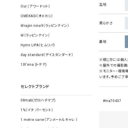
生地
Our.（アワードット）
OMEKASI（オメカシ）
柔らかさ
Wrapin nine9（ラッピンナイン）
W（ラッピンナイン）
裏地
Hymn LIPA（ヒムリパ）
day standard（デイスタンダード）
※感じ方には個人
10t'ena (トテナ)
※屋外での撮影画
※モニター・環境
います。予めご了承
セレクトブランド
08mab(ゼロハチマブ)
#ma70437
1%（イチ パーセント）
1 metre carre（アンメートルキャレ ）