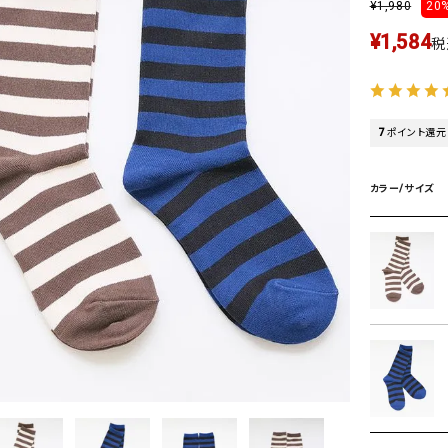
¥
1,980
20%
タンクトップ・キャミソール
ジャ
¥
1,584
グッ
税
その他のパンツ
パンツ
デニムパンツ
ロング・マキシ丈
デニムパンツ
ロング・マキシ丈
7
ポイント還元
ツ
その他のパンツ
その他スカート
その他スカート
トッ
ワン
カラー/サイズ
ジャケット
サロ
ジャケット
すべて見る
コート
バッグ
ジャ
コート
ガウン
シューズ
グッ
その他アウター
アクセサリー
すべて見る
バッグ
靴
帽子