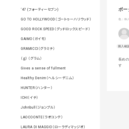
ボー
‘47 (フォーティーセブン)
GO TO HOLLYWOOD（ゴートゥーハリウッド）
色：BL
GOOD ROCK SPEED（グッドロックスピード）
GAIMO（ガイモ）
GRAMICCI（グラミチ）
（ｇ） （グラム）
長めの
す
Gives a sense of fullment
Healthy Denim（ヘルシーデニム）
HUNTER（ハンター）
ICHI（イチ）
Johnbull（ジョンブル）
LAOCOONTE（ラオコンテ）
LAURA DI MAGGIO（ローラディマッジオ）