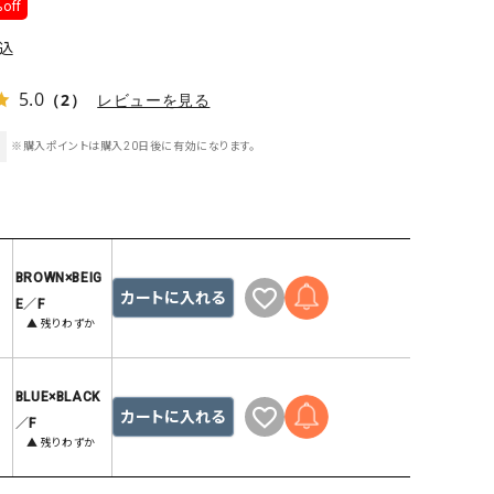
off
ケット・アウター
Our.（アワードット）
Hymn LIPA（ヒムリパ）
ズ
Wrapin nine9（ラッピンナイン）
W（ラッピンナイン）
込
ロング・マキシ丈
day standard（デイスタンダード）
10t'ena (トテナ)
5.0
（2）
レビューを見る
その他スカート
※購入ポイントは購入20日後に有効になります。
プス
08mab(ゼロハチマブ)
Johnbull（ジョンブル）
ピース・チュニック
すべて見る
1%（イチ パーセント）
LAOCOONTE（ラオコンテ）
ペット・オーバーオール
1 metre carre（アンメートルキャレ ）
LAURA DI MAGGIO（ロ
ケット・アウター
BROWN×BEIG
オ）
カートに入れる
ズ
E／F
120%lino（ワンハンドレッドトゥエンティ
le camouflage tribe
▲ 残りわずか
ーパーセントリノ）
トライブ）
adidas（アディダス）
Lallia Mu（ラリア ムー）
BLUE×BLACK
ASFVLT（アスファルト）
mizuiro ind（ミズイロ イ
カートに入れる
／F
▲ 残りわずか
Ampersand（アンパサンド）
MICALLE MICALLE（ミ
Antiquite's（アンティークス）
NATURAL LAUNDRY（