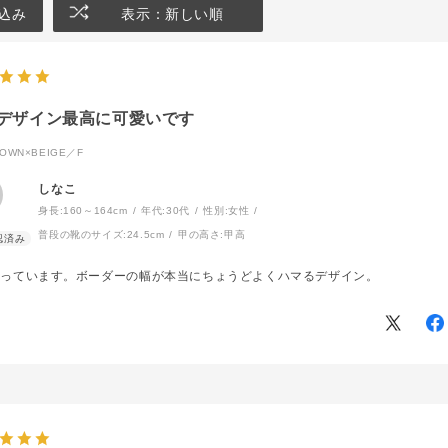
込み
表示：新しい順
デザイン最高に可愛いです
OWN×BEIGE／F
しなこ
身長:
160～164cm
年代:
30代
性別:
女性
普段の靴のサイズ:
24.5cm
甲の高さ:
甲高
入っています。ボーダーの幅が本当にちょうどよくハマるデザイン。