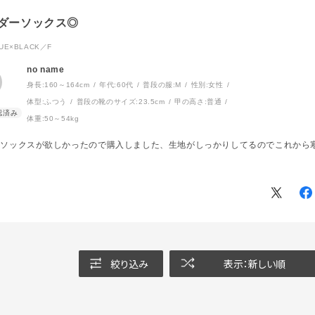
ダーソックス◎
UE×BLACK／F
no name
身長:
160～164cm
年代:
60代
普段の服:
M
性別:
女性
体型:
ふつう
普段の靴のサイズ:
23.5cm
甲の高さ:
普通
体重:
50～54kg
ソックスが欲しかったので購入しました、生地がしっかりしてるのでこれから寒
絞り込み
表示：新しい順