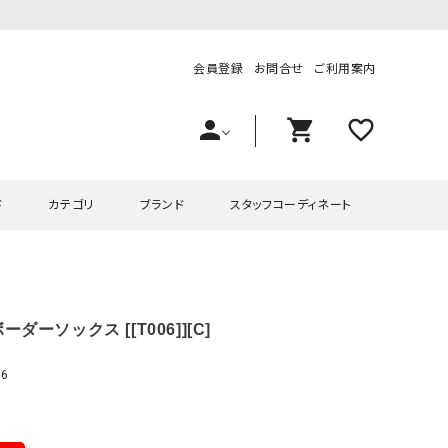
会員登録
お問合せ
ご利用案内
person
shopping_cart
favorite_outline
ド
カテゴリ
ブランド
スタッフコーディネート
プス
ハグハグ
ワンピース
OMEKASI（オメカシ）
ーダーソックス [[T006]][C]
ピース・チュニック
ラッピンナイン/アンジェリコルーチェ
チュニック
OMEKASI+（オメカシプラス
ツ
hagumu（ハグム）
Number18（オハコ）
6
ペット・オーバーオール
her.（ハードット）
in the Market（インザマ
ート
and quarter（アンドクウォーター）
HUMS（ハムズ）