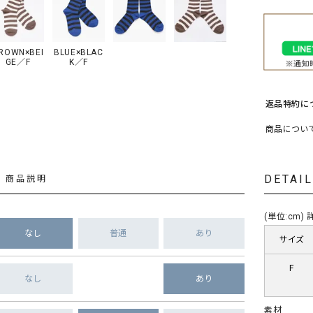
ソックス・その他雑貨
貨
ROWN×BEI
BLUE×BLAC
GE／F
K／F
返品特約に
商品につい
DETAI
商品説明
(単位:cm
なし
普通
あり
サイズ
F
なし
あり
素材