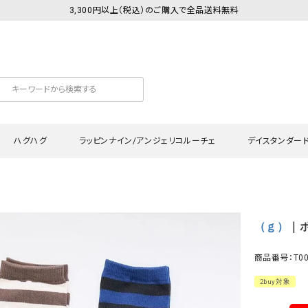
3,300円以上（税込）のご購入で全品送料無料
ハグハグ
ラッピンナイン/アンジェリコルーチェ
デイスタンダー
カットソー
Tシャツ・カットソー
ワンピース
Tシャツ・カットソー
ワンピース
トッ
（ｇ）
｜ボ
プ・キャミソール
シャツ・ブラウス
チュニック
カーディガン・ベスト
チュニック
ワン
ン・ベスト
カーディガン
シャツ・ブラウス
パン
商品番号：T00
ラウス
ベスト
スウェット・パーカー
サロ
2buy対象
・パーカー
ニット
ニット
スカ