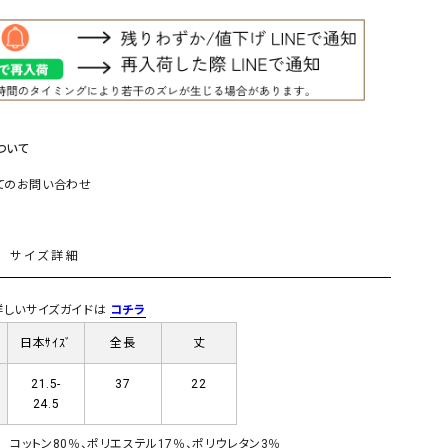
リー）
Audition（オーディション）
ORDINARY FITS（オーデ
ツ）
blue willow（ブルーウィロー）
Osmosis（オズモシス）
blue willow（ブルーウィロー）
prit（プリット）
ついて
CUBE SUGAR（キューブシュガー）
PUMA（プーマ）
てのお問い合わせ
CONVERSE ALL STAR（コンバースオー
Risley（リズレー）
ルスター）
L
Champion（チャンピオン）
RED CARD（レッドカード）
サイズ詳細
DENIM DUNGAREE（デニムダンガリー）
SO（エスオー）
) 詳しいサイズガイドは
コチラ
Deck（ディック）
SUN VALLEY（サンバレー）
日本ｻｲｽﾞ
全長
丈
EVOL（イーボル）
SCOTCH&SODA（スコッチ
ダ）
21.5-
37
22
24.5
Emma Taylor（エマテイラー）
SUGAR ROSE（シュガーロ
FLAVOR TEE（フレーバーティー）
squady by graphite（ス
コットン80％、ポリエステル17％、ポリウレタン3％