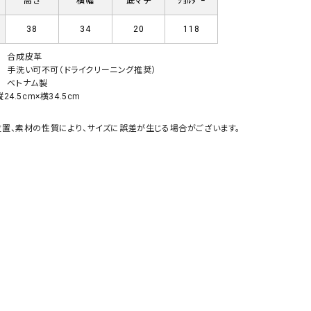
高さ
横幅
底マチ
ｼｮﾙﾀﾞｰ
GO TO HOLLYWOOD（ゴートゥーハリウ
THIRTY（サーティ）
38
34
20
118
ッド）
G-STAR RAW（ジースターロウ）
tumugu:（ツムグ）
合成皮革
手洗い可不可（ドライクリーニング推奨）
GOOD SPEED（グッドスピード）
un cinq（アンサンク）
ベトナム製
24.5cm×横34.5cm
GAIMO（ガイモ）
UNIVERSAL OVERAL
オーバーオール）
置、素材の性質により、サイズに誤差が生じる場合がございます。
GRAMICCI（グラミチ）
USU GALLERY（ユーエ
ー）
（ｇ） （グラム）
upper hights（アッパーハ
Gives a sense of fullment
+phenix（フェニックス）
HUNTER（ハンター）
WILD THINGS（ワイルド
ICHI（イチ）
ILIMA（イリマ）