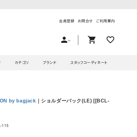
会員登録
お問合せ
ご利用案内
person
shopping_cart
favorite_outline
ド
カテゴリ
ブランド
スタッフコーディネート
プス
ハグハグ
ワンピース
OMEKASI（オメカシ）
N by bagjack
｜ショルダーバック(LE) [[BCL-
ピース・チュニック
ラッピンナイン/アンジェリコルーチェ
チュニック
OMEKASI+（オメカシプラス
ツ
hagumu（ハグム）
Number18（オハコ）
ペット・オーバーオール
her.（ハードット）
in the Market（インザマ
-115
ート
and quarter（アンドクウォーター）
HUMS（ハムズ）