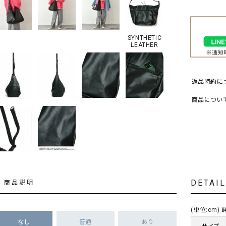
ソックス・その他雑貨
貨
SYNTHETIC
LEATHER
返品特約に
商品につい
DETAI
商品説明
(単位:cm
なし
普通
あり