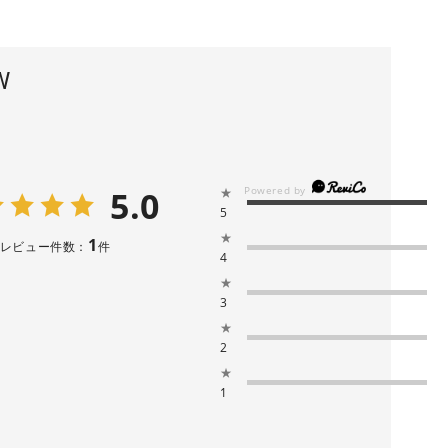
W
5.0
★
5
★
1
レビュー件数：
件
4
★
3
★
2
★
1