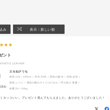
込み
表示：新しい順
ゼント
THETIC LEATHER
エセねナリも
身長:
155～159cm
年代:
50代
普段の服:
M
性別:
女性
体型:
ふつう
普段の靴のサイズ:
22.5cm
甲の高さ:
普通
体重:
50～54kg
かくカッコいい。プレゼント喜んでもらえました。ありがとうございました！