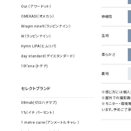
Our.（アワードット）
OMEKASI（オメカシ）
伸縮性
Wrapin nine9（ラッピンナイン）
生地
W（ラッピンナイン）
Hymn LIPA（ヒムリパ）
柔らかさ
day standard（デイスタンダード）
10t'ena (トテナ)
裏地
セレクトブランド
※感じ方には個人
※屋外での撮影画
08mab(ゼロハチマブ)
※モニター・環境
います。予めご了承
1%（イチ パーセント）
1 metre carre（アンメートルキャレ ）