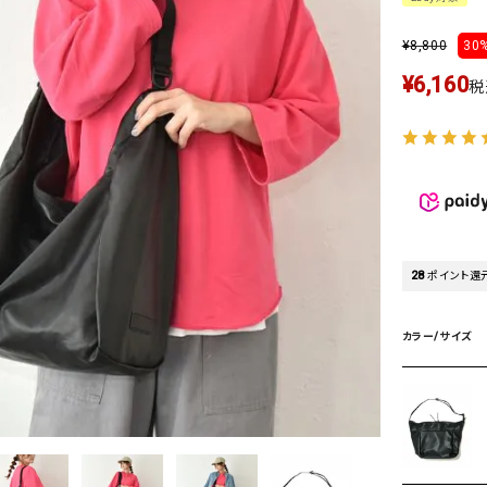
タンクトップ・キャミソール
ジャ
¥
8,800
グッ
30%
その他のパンツ
¥
6,160
税
パンツ
デニムパンツ
ロング・マキシ丈
デニムパンツ
ロング・マキシ丈
ツ
その他のパンツ
その他スカート
その他スカート
トッ
ワン
ジャケット
サロ
ジャケット
すべて見る
コート
バッグ
ジャ
28
ポイント還
コート
ガウン
シューズ
グッ
その他アウター
アクセサリー
カラー/サイズ
すべて見る
バッグ
靴
帽子