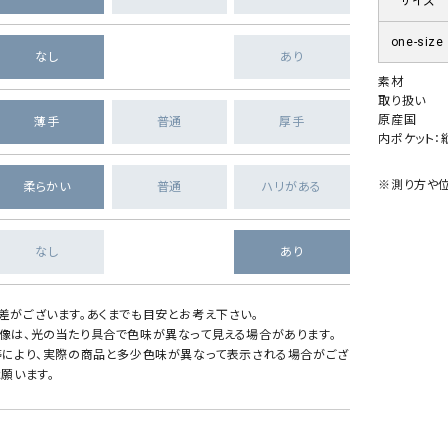
サイズ
one-size
なし
あり
素材
取り扱い
原産国
薄手
普通
厚手
内ポケット：縦
※測り方や位
柔らかい
普通
ハリがある
なし
あり
差がございます。あくまでも目安とお考え下さい。
像は、光の当たり具合で色味が異なって見える場合があります。
等により、実際の商品と多少色味が異なって表示される場合がござ
願います。