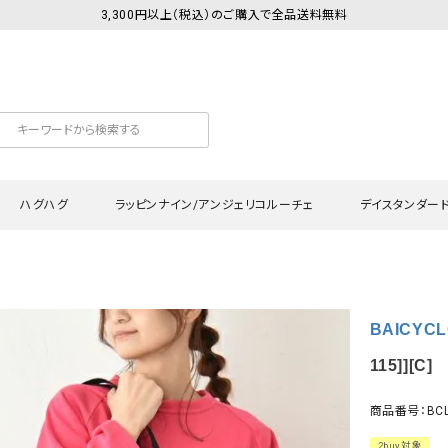
3,300円以上（税込）のご購入で全品送料無料
ハグハグ
ラッピンナイン/アンジェリコルーチェ
デイスタンダー
カットソー
Tシャツ・カットソー
ワンピース
Tシャツ・カットソー
ワンピース
トッ
BAICYCLO
プ・キャミソール
シャツ・ブラウス
チュニック
カーディガン・ベスト
チュニック
ワン
ン・ベスト
カーディガン
シャツ・ブラウス
パン
115]][C]
ラウス
ベスト
スウェット・パーカー
サロ
商品番号：BCL
・パーカー
ニット
ニット
スカ
2buy対象