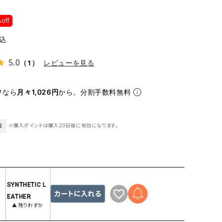
ケット・アウター
Our.（アワードット）
Hymn LIPA（ヒムリパ）
ズ
off
Wrapin nine9（ラッピンナイン）
W（ラッピンナイン）
ロング・マキシ丈
day standard（デイスタンダード）
10t'ena (トテナ)
込
その他スカート
5.0
（1）
レビューを見る
プス
08mab(ゼロハチマブ)
Johnbull（ジョンブル）
ピース・チュニック
なら
月々1,026円
から。分割手数料無料
すべて見る
1%（イチ パーセント）
LAOCOONTE（ラオコンテ）
ペット・オーバーオール
1 metre carre（アンメートルキャレ ）
LAURA DI MAGGIO（ロ
ケット・アウター
元
※購入ポイントは購入20日後に有効になります。
オ）
ズ
120%lino（ワンハンドレッドトゥエンティ
le camouflage tribe
ーパーセントリノ）
トライブ）
adidas（アディダス）
Lallia Mu（ラリア ムー）
SYNTHETIC L
ASFVLT（アスファルト）
mizuiro ind（ミズイロ イ
カートに入れる
EATHER
Ampersand（アンパサンド）
MICALLE MICALLE（ミ
▲ 残りわずか
Antiquite's（アンティークス）
NATURAL LAUNDRY（