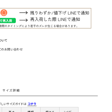
リー）
Audition（オーディション）
ORDINARY FITS（オーデ
ツ）
blue willow（ブルーウィロー）
Osmosis（オズモシス）
blue willow（ブルーウィロー）
prit（プリット）
ついて
CUBE SUGAR（キューブシュガー）
PUMA（プーマ）
てのお問い合わせ
CONVERSE ALL STAR（コンバースオー
Risley（リズレー）
ルスター）
Champion（チャンピオン）
RED CARD（レッドカード）
DENIM DUNGAREE（デニムダンガリー）
SO（エスオー）
Deck（ディック）
SUN VALLEY（サンバレー）
EVOL（イーボル）
SCOTCH&SODA（スコッチ
L
サイズ詳細
ダ）
Emma Taylor（エマテイラー）
SUGAR ROSE（シュガーロ
) 詳しいサイズガイドは
コチラ
FLAVOR TEE（フレーバーティー）
squady by graphite（ス