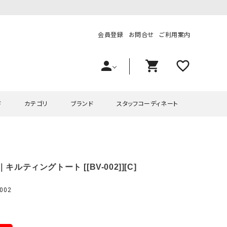
会員登録
お問合せ
ご利用案内
person
shopping_cart
favorite_outline
ド
カテゴリ
ブランド
スタッフコーディネート
プス
ハグハグ
ワンピース
OMEKASI（オメカシ）
｜キルティングトート [[BV-002]][C]
ピース・チュニック
ラッピンナイン/アンジェリコルーチェ
チュニック
OMEKASI+（オメカシプラス
ツ
hagumu（ハグム）
Number18（オハコ）
002
ペット・オーバーオール
her.（ハードット）
in the Market（インザマ
ート
and quarter（アンドクウォーター）
HUMS（ハムズ）