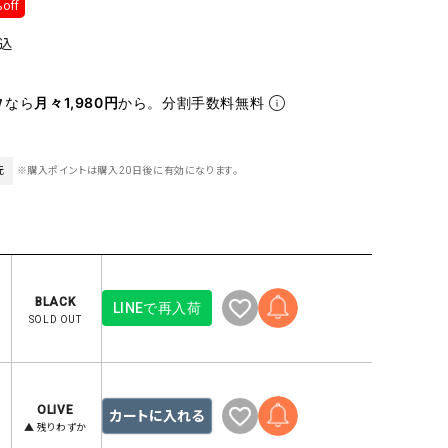
off
ケット・アウター
Our.（アワードット）
Hymn LIPA（ヒムリパ）
ズ
Wrapin nine9（ラッピンナイン）
W（ラッピンナイン）
込
ロング・マキシ丈
day standard（デイスタンダード）
10t'ena (トテナ)
なら
月々1,980円
から。分割手数料無料
その他スカート
プス
08mab(ゼロハチマブ)
Johnbull（ジョンブル）
元
※購入ポイントは購入20日後に有効になります。
ピース・チュニック
すべて見る
1%（イチ パーセント）
LAOCOONTE（ラオコンテ）
ペット・オーバーオール
1 metre carre（アンメートルキャレ ）
LAURA DI MAGGIO（ロ
ケット・アウター
オ）
ズ
120%lino（ワンハンドレッドトゥエンティ
le camouflage tribe
BLACK
LINEで再入荷
ーパーセントリノ）
トライブ）
SOLD OUT
adidas（アディダス）
Lallia Mu（ラリア ムー）
ASFVLT（アスファルト）
mizuiro ind（ミズイロ イ
Ampersand（アンパサンド）
MICALLE MICALLE（ミ
OLIVE
カートに入れる
▲ 残りわずか
Antiquite's（アンティークス）
NATURAL LAUNDRY（