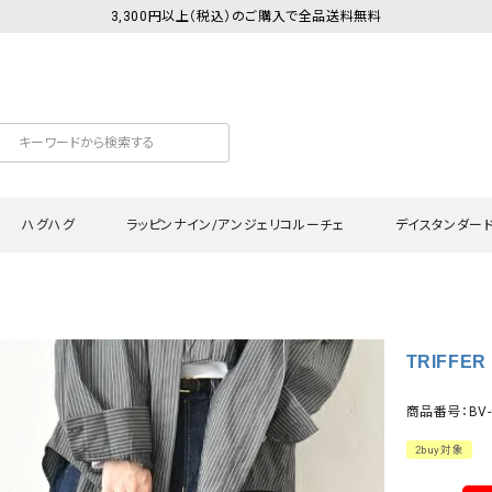
3,300円以上（税込）のご購入で全品送料無料
ハグハグ
ラッピンナイン/アンジェリコルーチェ
デイスタンダー
カットソー
Tシャツ・カットソー
ワンピース
Tシャツ・カットソー
ワンピース
トッ
TRIFFER
プ・キャミソール
シャツ・ブラウス
チュニック
カーディガン・ベスト
チュニック
ワン
ン・ベスト
カーディガン
シャツ・ブラウス
パン
商品番号：BV-
ラウス
ベスト
スウェット・パーカー
サロ
2buy対象
・パーカー
ニット
ニット
スカ