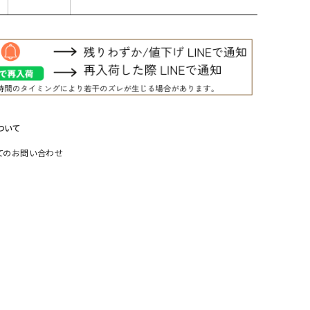
リー）
Audition（オーディション）
ORDINARY FITS（オーデ
ツ）
blue willow（ブルーウィロー）
Osmosis（オズモシス）
blue willow（ブルーウィロー）
prit（プリット）
CUBE SUGAR（キューブシュガー）
PUMA（プーマ）
ついて
CONVERSE ALL STAR（コンバースオー
Risley（リズレー）
てのお問い合わせ
ルスター）
Champion（チャンピオン）
RED CARD（レッドカード）
DENIM DUNGAREE（デニムダンガリー）
SO（エスオー）
Deck（ディック）
SUN VALLEY（サンバレー）
EVOL（イーボル）
SCOTCH&SODA（スコッチ
ダ）
Emma Taylor（エマテイラー）
SUGAR ROSE（シュガーロ
FLAVOR TEE（フレーバーティー）
squady by graphite（ス