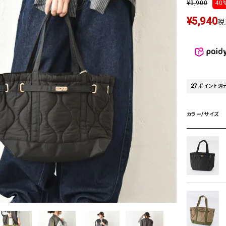
¥
9,900
40%
タンクトップ・キャミソール
ジャ
¥
5,940
グッ
税
その他のパンツ
パンツ
デニムパンツ
ロング・マキシ丈
デニムパンツ
ロング・マキシ丈
ツ
その他のパンツ
その他スカート
その他スカート
トッ
27
ポイント還
ワン
ジャケット
サロ
カラー/サイズ
ジャケット
すべて見る
コート
バッグ
ジャ
コート
ガウン
シューズ
グッ
その他アウター
アクセサリー
すべて見る
バッグ
靴
帽子