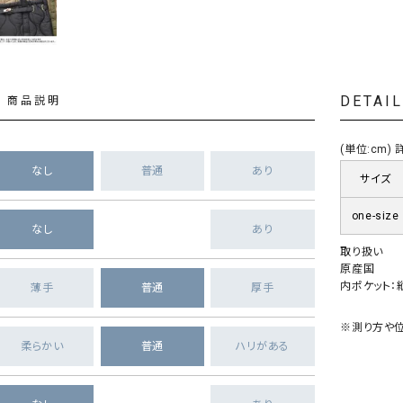
DETAI
商品説明
(単位:cm
なし
普通
あり
サイズ
one-size
なし
あり
取り扱い
原産国
内ポケット：縦
薄手
普通
厚手
※測り方や位
柔らかい
普通
ハリがある