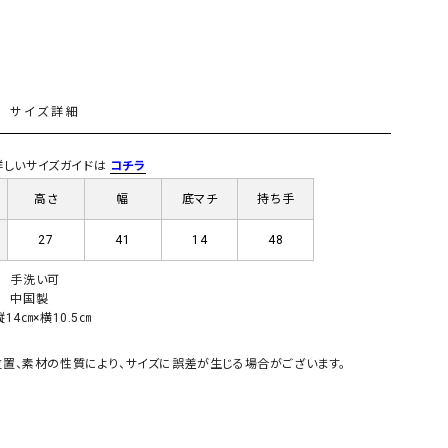
GO TO HOLLYWOOD（ゴートゥーハリウ
THIRTY（サーティ）
ッド）
G-STAR RAW（ジースターロウ）
tumugu:（ツムグ）
L
サイズ詳細
GOOD SPEED（グッドスピード）
un cinq（アンサンク）
GAIMO（ガイモ）
UNIVERSAL OVERAL
) 詳しいサイズガイドは
コチラ
オーバーオール）
高さ
幅
底マチ
持ち手
GRAMICCI（グラミチ）
USU GALLERY（ユーエ
ー）
27
41
14
48
（ｇ） （グラム）
upper hights（アッパーハ
手洗い可
Gives a sense of fullment
+phenix（フェニックス）
中国製
14㎝×横10.5㎝
HUNTER（ハンター）
WILD THINGS（ワイルド
ICHI（イチ）
置、素材の性質により、サイズに誤差が生じる場合がございます。
ILIMA（イリマ）