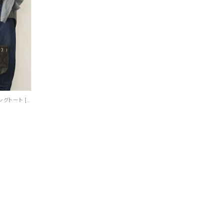
TRIFFER｜キルティングトート [[BV-002]][C]