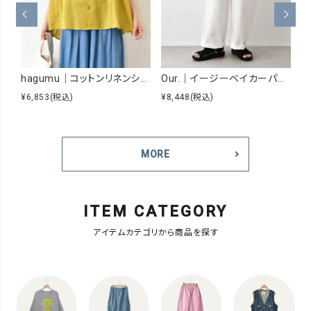
hagumu｜コットンリネンシアーシャツ [[hag-229]][C]
Our.｜イージーベイカーパンツ [[Our-026]][C]
¥6,853
(税込)
¥8,448
(税込)
¥5
MORE
ITEM CATEGORY
アイテムカテゴリから商品を探す