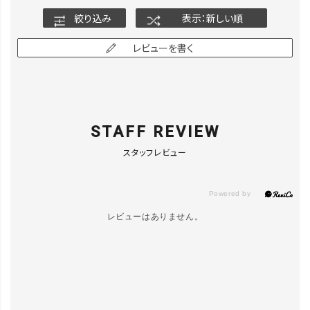
ブラック／S
カートに入れる
絞り込み
表示：新しい順
▲ 残りわずか
レビューを書く
ブラック／M
LINEで再入荷
在庫なし
STAFF REVIEW
ブラック／L
LINEで再入荷
スタッフレビュー
在庫なし
【WEB限定】
グレージュ
レビューはありません。
カートに入れる
／LL
▲ 残りわずか
【WEB限定】
ガンメタ／L
カートに入れる
L
▲ 残りわずか