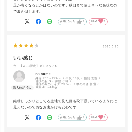
足が痛くなるとかはないのです。秋口まで使えそうな色味なの
で履き倒します。
グレージュ
／L
カートに入れる
▲ 残りわずか
参考になった
0
Like!
0
【WEB限定】
ガンメタ／S
LINEで再入荷
2026.6.10
在庫なし
いい感じ
色：【WEB限定】ガンメタ／S
ガンメタ／
no name
M
LINEで再入荷
身長:
155～159cm
年代:
50代
性別:
女性
在庫なし
普段の服:
S
体型:
小柄
普段の靴のサイズ:
23.5cm
甲の高さ:
普通
体重:
40～44kg
結構しっかりとしてる生地で見た目も靴下履いているようには
ガンメタ／L
カートに入れる
見えないので急なお出かけも安心です
▲ 残りわずか
参考になった
0
Like!
0
【WEB限定】