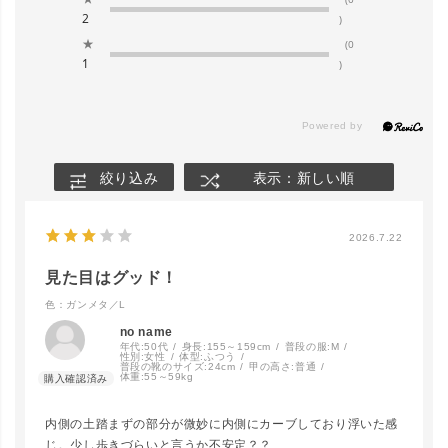
2
)
★
(0
1
)
絞り込み
表示：新しい順
close
カラー／サイズ
2026.7.22
見た目はグッド！
【WEB限定】
グレージュ
カートに入れる
／S
色：ガンメタ／L
▲ 残りわずか
no name
年代:
50代
身長:
155～159cm
普段の服:
M
性別:
女性
体型:
ふつう
普段の靴のサイズ:
24cm
甲の高さ:
普通
体重:
55～59kg
グレージュ
／M
カートに入れる
▲ 残りわずか
内側の土踏まずの部分が微妙に内側にカーブしており浮いた感
じ。少し歩きづらいと言うか不安定？？