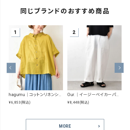
同じブランドのおすすめ商品
hagumu｜コットンリネンシアーシャツ [[hag-229]][C]
Our.｜イージーベイカーパンツ [[Our-026]][C]
¥6,853
(税込)
¥8,448
(税込)
¥
MORE