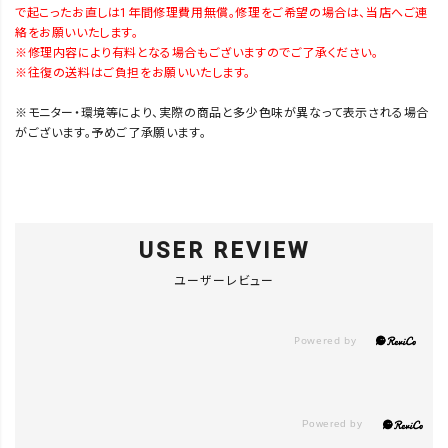
▲ 残りわずか
で起こったお直しは1年間修理費用無償。修理をご希望の場合は、当店へご連
絡をお願いいたします。
※修理内容により有料となる場合もございますのでご了承ください。
※往復の送料はご負担をお願いいたします。
ｶｰｷﾍﾟｲﾝﾄあ
り4
カートに入れる
▲ 残りわずか
※モニター・環境等により、実際の商品と多少色味が異なって表示される場合
がございます。予めご了承願います。
ｶｰｷﾍﾟｲﾝﾄあ
り5
カートに入れる
▲ 残りわずか
USER REVIEW
ｶｰｷﾍﾟｲﾝﾄあ
ユーザーレビュー
り6
カートに入れる
▲ 残りわずか
ｶｰｷﾍﾟｲﾝﾄあ
り7
LINEで再入荷
在庫なし