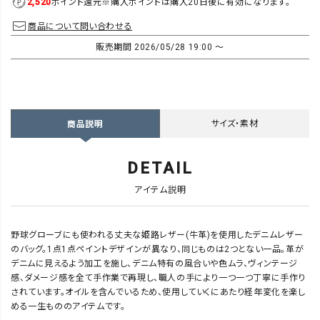
2,520
ポイント還元
※購入ポイントは購入20日後に有効になります。
商品について問い合わせる
販売期間
2026/05/28 19:00
〜
サイズ・素材
商品説明
DETAIL
アイテム説明
野球グローブにも使われる丈夫な姫路レザー(牛革)を使用したデニムレザー
のバッグ。1点1点ペイントデザインが異なり、同じものは2つとない一品。革が
デニムに見えるよう加工を施し、デニム特有の風合いや色ムラ、ヴィンテージ
感、ダメージ感を全て手作業で再現し、職人の手により一つ一つ丁寧に手作り
されています。オイルを含んでいるため、使用していくにあたり経年変化を楽し
める一生もののアイテムです。