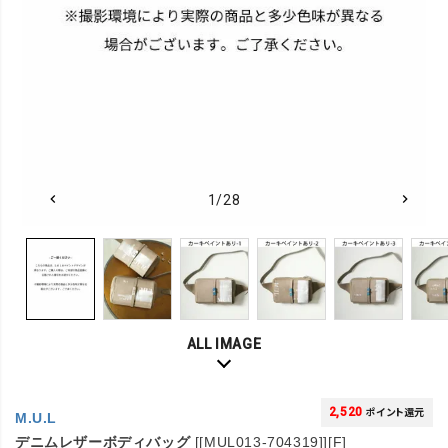
1/28
ALL IMAGE
2,520
ポイント還元
M.U.L
デニムレザーボディバッグ
[[MUL013-704319]][F]