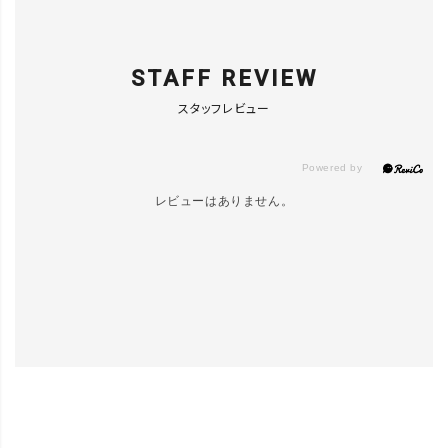
り12
カートに入れる
▲ 残りわずか
STAFF REVIEW
ｶｰｷﾍﾟｲﾝﾄあ
り13
LINEで再入荷
スタッフレビュー
在庫なし
ｶｰｷﾍﾟｲﾝﾄあ
レビューはありません。
り14
カートに入れる
▲ 残りわずか
ｶｰｷﾍﾟｲﾝﾄあ
り15
カートに入れる
▲ 残りわずか
ｶｰｷﾍﾟｲﾝﾄあ
り16
カートに入れる
▲ 残りわずか