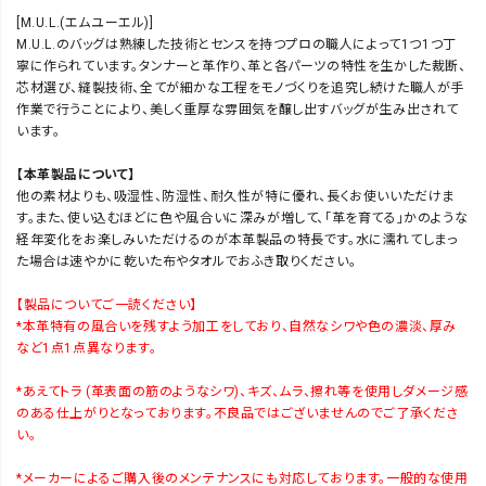
[M.U.L.(エムユーエル)]
M.U.L.のバッグは熟練した技術とセンスを持つプロの職人によって1つ1つ丁
寧に作られています。タンナーと革作り、革と各パーツの特性を生かした裁断、
芯材選び、縫製技術、全てが細かな工程をモノづくりを追究し続けた職人が手
作業で行うことにより、美しく重厚な雰囲気を醸し出すバッグが生み出されて
います。
close
【本革製品について】
カラー／サイズ
他の素材よりも、吸湿性、防湿性、耐久性が特に優れ、長くお使いいただけま
す。また、使い込むほどに色や風合いに深みが増して、「革を育てる」かのような
ｶｰｷ ﾍﾟｲﾝﾄ
経年変化をお楽しみいただけるのが本革製品の特長です。水に濡れてしまっ
あり1
カートに入れる
た場合は速やかに乾いた布やタオルでおふき取りください。
▲ 残りわずか
【製品についてご一読ください】
*本革特有の風合いを残すよう加工をしており、自然なシワや色の濃淡、厚み
ｶｰｷﾍﾟｲﾝﾄあ
など1点1点異なります。
り2
カートに入れる
▲ 残りわずか
*あえてトラ (革表面の筋のようなシワ)、キズ、ムラ、擦れ等を使用しダメージ感
のある仕上がりとなっております。不良品ではございませんのでご了承くださ
い。
ｶｰｷﾍﾟｲﾝﾄあ
り3
カートに入れる
*メーカーによるご購入後のメンテナンスにも対応しております。一般的な使用