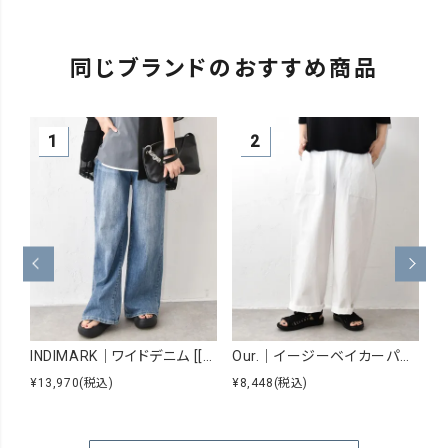
ｶｰｷﾍﾟｲﾝﾄあ
同じブランドのおすすめ商品
り17
カートに入れる
▲ 残りわずか
ｶｰｷﾍﾟｲﾝﾄあ
り18
LINEで再入荷
在庫なし
INDIMARK｜ワイドデニム [[WJ167]][C]
Our.｜イージーベイカーパンツ [[Our-026]][C]
¥13,970
(税込)
¥8,448
(税込)
¥6