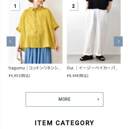
hagumu｜コットンリネンシアーシャツ [[hag-229]][C]
Our.｜イージーベイカーパンツ [[Our-026]][C]
¥6,853
(税込)
¥8,448
(税込)
¥
MORE
ITEM CATEGORY