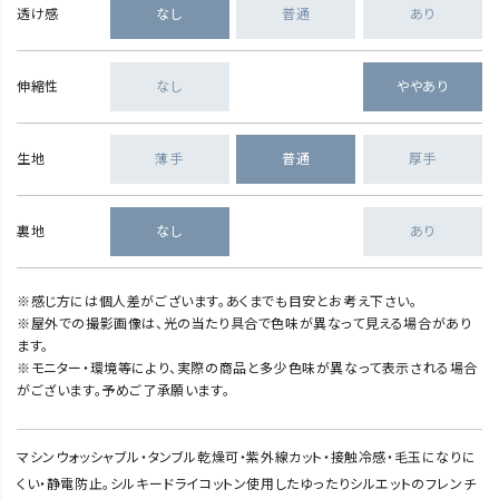
透け感
なし
普通
あり
伸縮性
なし
ややあり
生地
薄手
普通
厚手
裏地
なし
あり
※感じ方には個人差がございます。あくまでも目安とお考え下さい。
※屋外での撮影画像は、光の当たり具合で色味が異なって見える場合があり
ます。
※モニター・環境等により、実際の商品と多少色味が異なって表示される場合
がございます。予めご了承願います。
マシンウォッシャブル・タンブル乾燥可・紫外線カット・接触冷感・毛玉になりに
くい・静電防止。シルキードライコットン使用したゆったりシルエットのフレンチ