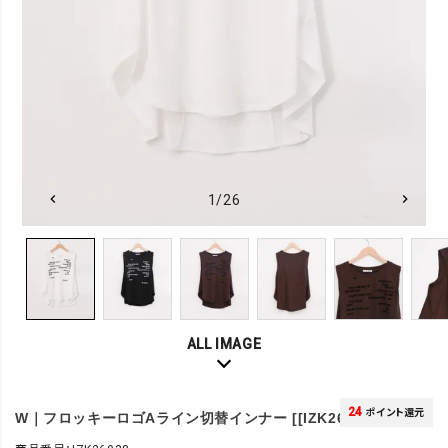
1/26
ALL IMAGE
24
ポイント還元
W｜フロッキーロゴAライン切替インナー [[IZK26038]][F]