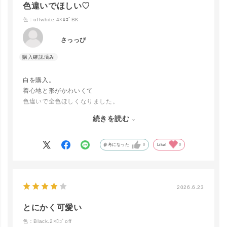
色違いでほしい♡
色：offwhite.4×ﾛｺﾞBK
さっっぴ
白を購入。
着心地と形がかわいくて
色違いで全色ほしくなりました。
続きを読む
生地もサラサラしていて
涼しいです。
参考になった
0
Like!
0
close
カラー／サイズ
offwhite.4
×ﾛｺﾞBK
カートに入れる
2026.6.23
▲ 残りわずか
とにかく可愛い
色：Black.2×ﾛｺﾞoff