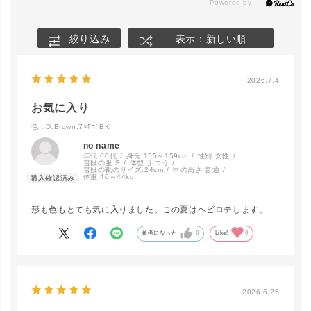
絞り込み
表示：新しい順
2026.7.4
お気に入り
色：D.Brown.7×ﾛｺﾞBK
no name
年代:
60代
身長:
155～159cm
性別:
女性
普段の服:
S
体型:
ふつう
普段の靴のサイズ:
24cm
甲の高さ:
普通
体重:
40～44kg
形も色もとても気に入りました。この夏はヘビロテします。
参考になった
0
Like!
0
2026.6.25