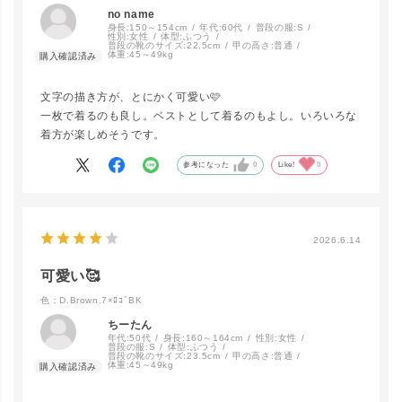
D.Brown.7×
ﾛｺﾞBK
no name
カートに入れる
身長:
150～154cm
年代:
60代
普段の服:
S
▲ 残りわずか
性別:
女性
体型:
ふつう
普段の靴のサイズ:
22.5cm
甲の高さ:
普通
体重:
45～49kg
Black.2×ﾛ
文字の描き方が、とにかく可愛い🩷
ｺﾞoff
カートに入れる
一枚で着るのも良し。ベストとして着るのもよし。いろいろな
▲ 残りわずか
着方が楽しめそうです。
参考になった
0
Like!
0
2026.6.14
可愛い🥰
色：D.Brown.7×ﾛｺﾞBK
ちーたん
年代:
50代
身長:
160～164cm
性別:
女性
普段の服:
S
体型:
ふつう
普段の靴のサイズ:
23.5cm
甲の高さ:
普通
体重:
45～49kg