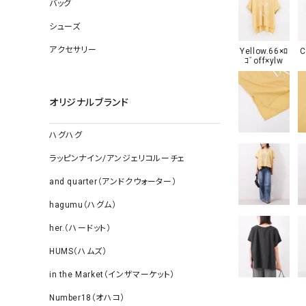
ソックス
バッグ
その他雑
シューズ
アクセサリー
Yellow.66×ﾛ
C
ｺﾞoff×ylw
オリジナルブランド
ハグハグ
ラッピンナイン/アンジェリコルーチェ
and quarter（アンドクウォーター）
hagumu（ハグム）
her.（ハードット）
HUMS（ハムズ）
in the Market（インザマーケット）
Number18（オハコ）