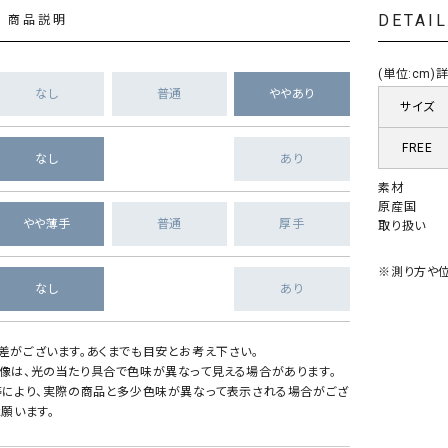
DETAI
商品説明
(単位:cm
なし
普通
ややあり
サイズ
FREE
なし
あり
素材
原産国
やや薄手
普通
厚手
取り扱い
※測り方や位
なし
あり
差がございます。あくまでも目安とお考え下さい。
像は、光の当たり具合で色味が異なって見える場合があります。
等により、実際の商品と多少色味が異なって表示される場合がござ
願います。