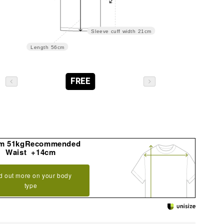
Sleeve cuff width
21cm
Length
56cm
FREE
m 51kgRecommended
Waist +14cm
d out more on your body
type