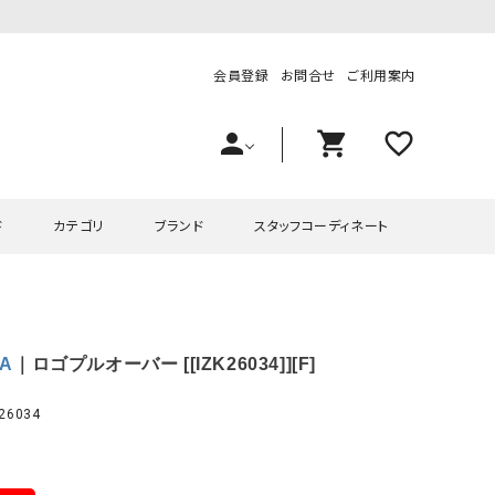
会員登録
お問合せ
ご利用案内
person
shopping_cart
favorite_outline
ド
カテゴリ
ブランド
スタッフコーディネート
プス
ハグハグ
ワンピース
OMEKASI（オメカシ）
PA
｜ロゴプルオーバー [[IZK26034]][F]
ピース・チュニック
ラッピンナイン/アンジェリコルーチェ
チュニック
OMEKASI+（オメカシプラス
ツ
hagumu（ハグム）
Number18（オハコ）
26034
ペット・オーバーオール
her.（ハードット）
in the Market（インザマ
ート
and quarter（アンドクウォーター）
HUMS（ハムズ）