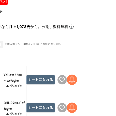
%off
ケット・アウター
Our.（アワードット）
Hymn LIPA（ヒムリパ）
ズ
Wrapin nine9（ラッピンナイン）
W（ラッピンナイン）
込
ロング・マキシ丈
day standard（デイスタンダード）
10t'ena (トテナ)
なら
月々1,078円
から。分割手数料無料
その他スカート
プス
08mab(ゼロハチマブ)
Johnbull（ジョンブル）
元
※購入ポイントは購入20日後に有効になります。
ピース・チュニック
すべて見る
1%（イチ パーセント）
LAOCOONTE（ラオコンテ）
ペット・オーバーオール
1 metre carre（アンメートルキャレ ）
LAURA DI MAGGIO（ロ
ケット・アウター
オ）
ズ
120%lino（ワンハンドレッドトゥエンティ
le camouflage tribe
Yellow.66×ﾛ
カートに入れる
ーパーセントリノ）
トライブ）
ｺﾞoff×ylw
▲ 残りわずか
adidas（アディダス）
Lallia Mu（ラリア ムー）
ASFVLT（アスファルト）
mizuiro ind（ミズイロ イ
CHL.92×ﾛｺﾞof
Ampersand（アンパサンド）
MICALLE MICALLE（ミ
カートに入れる
f×ylw
Antiquite's（アンティークス）
NATURAL LAUNDRY（
▲ 残りわずか