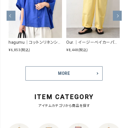
hagumu｜コットンリネンシアーシャツ [[hag-229]][C]
Our.｜イージーベイカーパンツ [[Our-026]][C]
¥6,853
(税込)
¥8,448
(税込)
¥5
MORE
ITEM CATEGORY
アイテムカテゴリから商品を探す