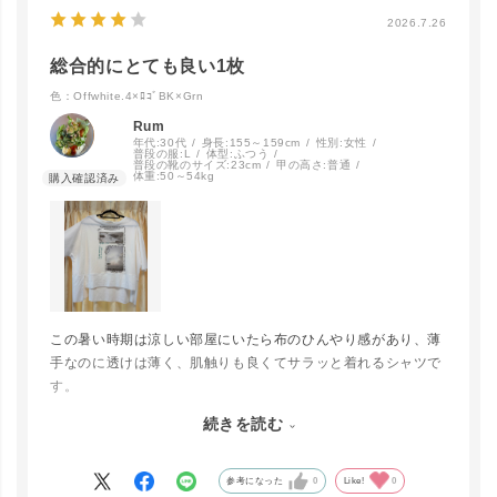
2026.7.26
総合的にとても良い1枚
色：Offwhite.4×ﾛｺﾞBK×Grn
Rum
年代:
30代
身長:
155～159cm
性別:
女性
普段の服:
L
体型:
ふつう
普段の靴のサイズ:
23cm
甲の高さ:
普通
体重:
50～54kg
この暑い時期は涼しい部屋にいたら布のひんやり感があり、薄
手なのに透けは薄く、肌触りも良くてサラッと着れるシャツで
す。
続きを読む
ただ、帰宅して30分ほどハンガーにかけておいたあと畳んだの
ですが、翌日の着用で襟ぐりの軽微な伸びを感じました。首周
close
カラー／サイズ
りのフィット感が薄く、襟ぐりがカパカパと浮く感じがあるの
参考になった
0
Like!
0