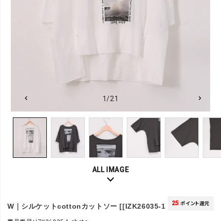
1/21
ALL IMAGE
25
ポイント還元
W｜シルケットcottonカットソー [[IZK26035-1 photo]][F]