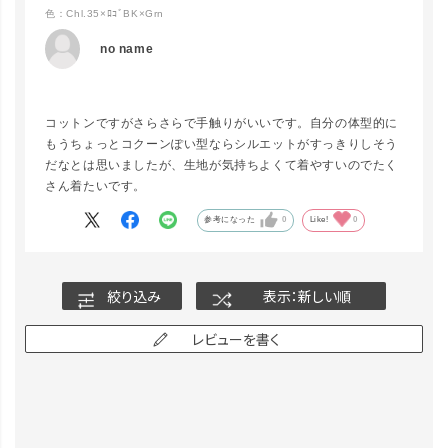
色：Chl.35×ﾛｺﾞBK×Grn
no name
コットンですがさらさらで手触りがいいです。自分の体型的に
もうちょっとコクーンぽい型ならシルエットがすっきりしそう
だなとは思いましたが、生地が気持ちよくて着やすいのでたく
さん着たいです。
参考になった
0
Like!
0
絞り込み
表示：新しい順
レビューを書く