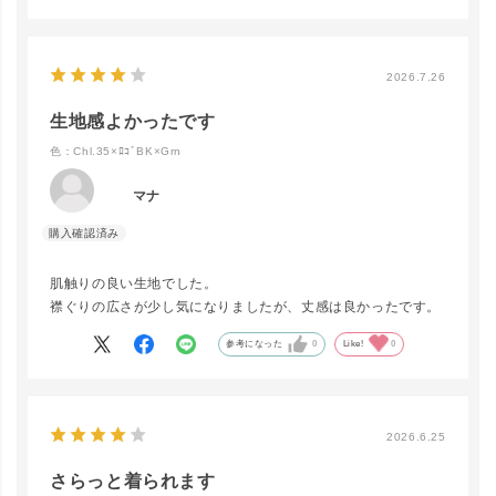
が少し残念な点です。
Offwhite.4
×ﾛｺﾞBK×Gr
カートに入れる
タンクトップのようなインナーを着れば気にならないかと思い
n
▲ 残りわずか
ます。
2026.7.26
生地感よかったです
Chl.35×ﾛｺﾞ
色：Chl.35×ﾛｺﾞBK×Grn
BK×Grn
カートに入れる
▲ 残りわずか
マナ
肌触りの良い生地でした。
襟ぐりの広さが少し気になりましたが、丈感は良かったです。
参考になった
0
Like!
0
2026.6.25
さらっと着られます