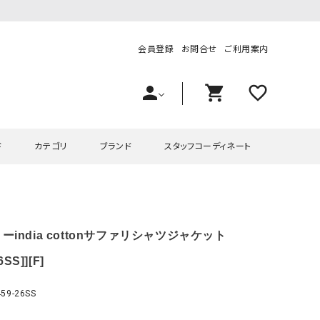
会員登録
お問合せ
ご利用案内
person
shopping_cart
favorite_outline
ド
カテゴリ
ブランド
スタッフコーディネート
プス
ハグハグ
ワンピース
OMEKASI（オメカシ）
ーindia cottonサファリシャツジャケット
ピース・チュニック
ラッピンナイン/アンジェリコルーチェ
チュニック
OMEKASI+（オメカシプラス
ツ
hagumu（ハグム）
Number18（オハコ）
6SS]][F]
ペット・オーバーオール
her.（ハードット）
in the Market（インザマ
9-26SS
ート
and quarter（アンドクウォーター）
HUMS（ハムズ）