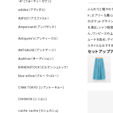
‘47 (フォーティーセブン)
ふんわりと軽やか
adidas（アディダス）
ト。エアリーな着
ASFVLT（アスファルト）
のポケットデザイ
Ampersand（アンパサンド）
を演出。シャツ感
ん、ワンピースの
Antiquite's（アンティークス）
ムードを高め、デ
スタイルもおすすめ
ANTGAUGE（アントゲージ）
セットアップ
Audition（オーディション）
BIRKENSTOCK（ビルケンシュトック）
blue willow（ブルーウィロー）
CYAN TOKYO (シアントーキョー)
CHIGNON (シニョン)
cache cache (カシュカシュ)