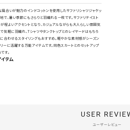
な風合いが魅力のインドコットンを使用したサファリシャツジャケッ
心地で、暑い季節にもさらりと羽織れる一枚です。サファリテイスト
ンが程よいアクセントとなり、カジュアルながらも大人らしい雰囲気
覚で気軽に羽織れ、Tシャツやタンクトップとのレイヤードはもちろ
上に合わせるスタイリングもおすすめ。軽やかな素材感がシーズン
イリーに活躍する万能アイテムです。同色スカートとのセットアップ
です。
アイテム
USER REVIE
ユーザーレビュー