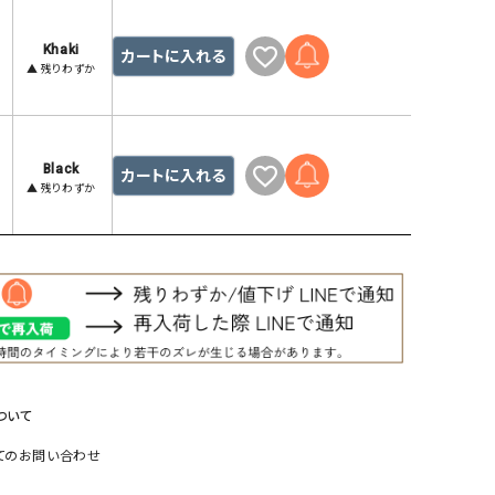
リー）
Khaki
Audition（オーディション）
ORDINARY FITS（オーデ
カートに入れる
▲ 残りわずか
ツ）
blue willow（ブルーウィロー）
Osmosis（オズモシス）
blue willow（ブルーウィロー）
prit（プリット）
Black
カートに入れる
CUBE SUGAR（キューブシュガー）
PUMA（プーマ）
▲ 残りわずか
CONVERSE ALL STAR（コンバースオー
Risley（リズレー）
ルスター）
Champion（チャンピオン）
RED CARD（レッドカード）
DENIM DUNGAREE（デニムダンガリー）
SO（エスオー）
Deck（ディック）
SUN VALLEY（サンバレー）
EVOL（イーボル）
SCOTCH&SODA（スコッチ
ダ）
ついて
Emma Taylor（エマテイラー）
SUGAR ROSE（シュガーロ
てのお問い合わせ
FLAVOR TEE（フレーバーティー）
squady by graphite（ス