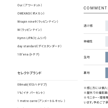
Our.（アワードット）
COMMENT
OMEKASI（オメカシ）
Wrapin nine9（ラッピンナイン）
透け感
W（ラッピンナイン）
Hymn LIPA（ヒムリパ）
伸縮性
day standard（デイスタンダード）
10t'ena (トテナ)
生地
セレクトブランド
裏地
08mab(ゼロハチマブ)
※感じ方には個人
1%（イチ パーセント）
※屋外での撮影画
※モニター・環境
1 metre carre（アンメートルキャレ ）
います。予めご了承