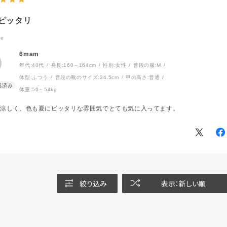
ピッタリ
e
6mam
年代:
40代
身長:
160～164cm
性別:
女性
普段の服:
M
体型:
ふつう
普段の靴のサイズ:
24.5cm
甲の高さ:
普通
体重:
50～54kg
は涼しく、色も夏にピッタリな雰囲気でとても気に入ってます。
絞り込み
表示：新しい順