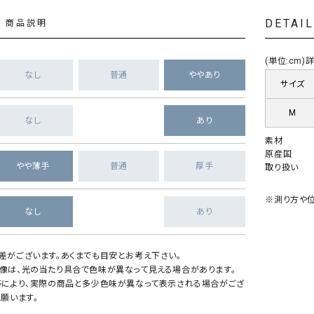
DETAI
商品説明
(単位:cm
なし
普通
ややあり
サイズ
M
なし
あり
素材
原産国
やや薄手
普通
厚手
取り扱い
※測り方や位
なし
あり
差がございます。あくまでも目安とお考え下さい。
像は、光の当たり具合で色味が異なって見える場合があります。
等により、実際の商品と多少色味が異なって表示される場合がござ
願います。