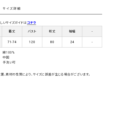
GO TO HOLLYWOOD（ゴートゥーハリウ
THIRTY（サーティ）
L
サイズ詳細
ッド）
G-STAR RAW（ジースターロウ）
tumugu:（ツムグ）
)詳しいサイズガイドは
コチラ
GOOD SPEED（グッドスピード）
un cinq（アンサンク）
着丈
バスト
裄丈
袖幅
-
GAIMO（ガイモ）
UNIVERSAL OVERAL
71-74
120
80
24
-
オーバーオール）
GRAMICCI（グラミチ）
USU GALLERY（ユーエ
綿100%
中国
ー）
手洗い可
（ｇ） （グラム）
upper hights（アッパーハ
置、素材の性質により、サイズに誤差が生じる場合がございます。
Gives a sense of fullment
+phenix（フェニックス）
HUNTER（ハンター）
WILD THINGS（ワイルド
ICHI（イチ）
ILIMA（イリマ）