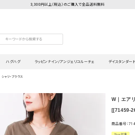
3,300円以上（税込）のご購入で全品送料無料
ハグハグ
ラッピンナイン/アンジェリコルーチェ
デイスタンダー
シャツ・ブラウス
カットソー
Tシャツ・カットソー
ワンピース
Tシャツ・カットソー
ワンピース
トッ
W｜エアリ
プ・キャミソール
シャツ・ブラウス
チュニック
カーディガン・ベスト
チュニック
ワン
ン・ベスト
カーディガン
シャツ・ブラウス
パン
[[71459-2
ラウス
ベスト
スウェット・パーカー
サロ
商品番号：7145
・パーカー
ニット
ニット
スカ
2buy対象