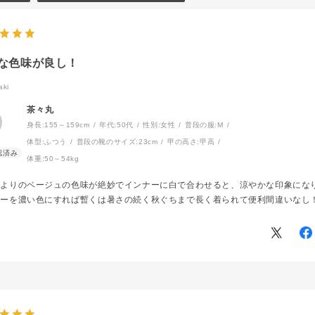
な色味が良し！
ki
茶々丸
身長:
155～159cm
年代:
50代
性別:
女性
普段の服:
M
体型:
ふつう
普段の靴のサイズ:
23cm
甲の高さ:
甲高
体重:
50～54kg
味よりのベージュの色味が絶妙でインナーに白で合わせると、涼やかな印象にな
ナーを濃い色にすれば暫くは暑さの続く秋ぐちまで長く着られて便利間違いなし