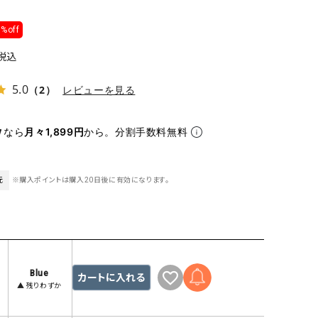
ケット・アウター
Our.（アワードット）
Hymn LIPA（ヒムリパ）
ズ
%off
Wrapin nine9（ラッピンナイン）
W（ラッピンナイン）
ロング・マキシ丈
day standard（デイスタンダード）
10t'ena (トテナ)
税込
その他スカート
5.0
（2）
レビューを見る
プス
08mab(ゼロハチマブ)
Johnbull（ジョンブル）
ピース・チュニック
なら
月々1,899円
から。分割手数料無料
すべて見る
1%（イチ パーセント）
LAOCOONTE（ラオコンテ）
ペット・オーバーオール
1 metre carre（アンメートルキャレ ）
LAURA DI MAGGIO（ロ
ケット・アウター
元
※購入ポイントは購入20日後に有効になります。
オ）
ズ
120%lino（ワンハンドレッドトゥエンティ
le camouflage tribe
ーパーセントリノ）
トライブ）
adidas（アディダス）
Lallia Mu（ラリア ムー）
ASFVLT（アスファルト）
mizuiro ind（ミズイロ イ
Blue
カートに入れる
▲ 残りわずか
Ampersand（アンパサンド）
MICALLE MICALLE（ミ
Antiquite's（アンティークス）
NATURAL LAUNDRY（