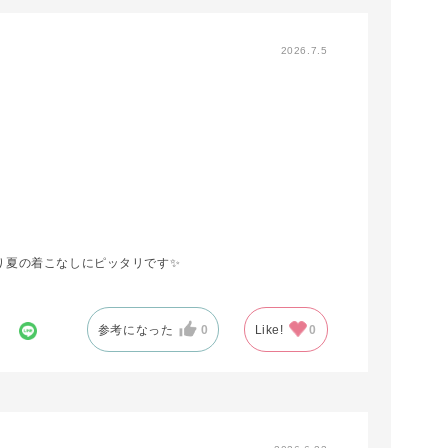
2026.7.5
り夏の着こなしにピッタリです✨
！
参考になった
0
Like!
0