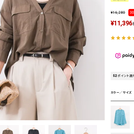
タンクトップ・キャミソール
ジャ
¥
16,280
グッ
30
その他のパンツ
¥
11,396
パンツ
デニムパンツ
ロング・マキシ丈
デニムパンツ
ロング・マキシ丈
ツ
その他のパンツ
その他スカート
その他スカート
トッ
ワン
ジャケット
サロ
ジャケット
すべて見る
コート
バッグ
ジャ
52
ポイント還
コート
ガウン
シューズ
グッ
その他アウター
アクセサリー
カラー／サイズ
すべて見る
バッグ
靴
帽子