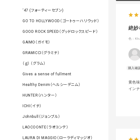
‘47 (フォーティーセブン)
GO TO HOLLYWOOD（ゴートゥーハリウッド）
絶妙
GOOD ROCK SPEED（グッドロックスピード）
色：Kha
GAIMO（ガイモ）
GRAMICCI（グラミチ）
（ｇ） （グラム）
Gives a sense of fullment
黄色
Healthy Denim（ヘルシーデニム）
イン
HUNTER（ハンター）
ICHI（イチ）
Johnbull（ジョンブル）
LAOCOONTE（ラオコンテ）
LAURA DI MAGGIO（ローラディマッジオ）