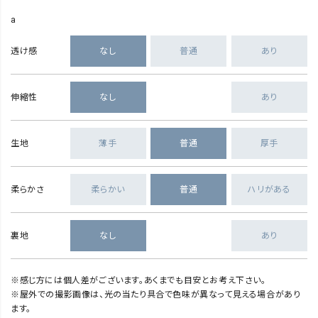
a
透け感
なし
普通
あり
伸縮性
なし
あり
生地
薄手
普通
厚手
柔らかさ
柔らかい
普通
ハリがある
裏地
なし
あり
※感じ方には個人差がございます。あくまでも目安とお考え下さい。
※屋外での撮影画像は、光の当たり具合で色味が異なって見える場合があり
ます。