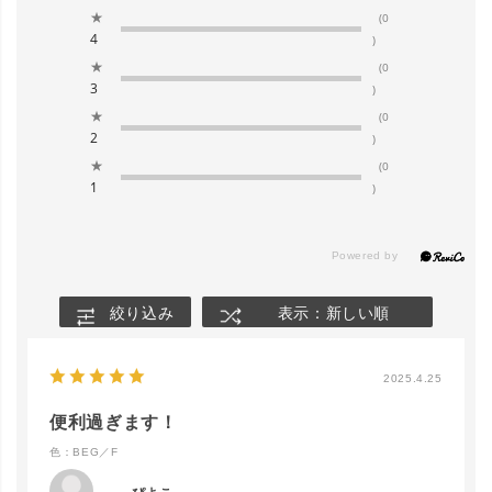
★
(0
4
)
★
(0
3
)
★
(0
2
)
★
(0
1
)
絞り込み
表示：新しい順
2025.4.25
便利過ぎます！
色：BEG／F