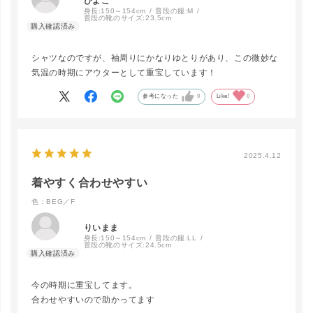
ぴよこ
身長:
150～154cm
普段の服:
M
普段の靴のサイズ:
23.5cm
close
カラー/サイズ
シャツなのですが、袖周りにかなりゆとりがあり、この微妙な
気温の時期にアウターとして重宝しています！
OFF／F
カートに入れる
参考になった
0
Like!
0
PNK／F
LINEで再入荷
2025.4.12
在庫なし
着やすく合わせやすい
色：BEG／F
BEG／F
LINEで再入荷
りいまま
在庫なし
身長:
150～154cm
普段の服:
LL
普段の靴のサイズ:
24.5cm
今の時期に重宝してます。
合わせやすいので助かってます