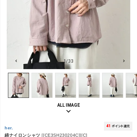
1/33
ALL IMAGE
41
ポイント還元
her.
綿ナイロンシャツ
[[CE3SH230204C]][C]