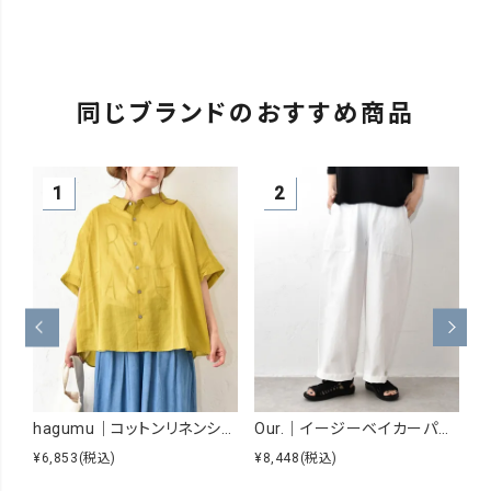
同じブランドのおすすめ商品
hagumu｜コットンリネンシアーシャツ [[hag-229]][C]
Our.｜イージーベイカーパンツ [[Our-026]][C]
¥6,853
(税込)
¥8,448
(税込)
¥