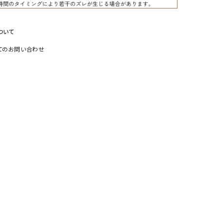
リー）
Audition（オーディション）
ORDINARY FITS（オーデ
ついて
ツ）
てのお問い合わせ
blue willow（ブルーウィロー）
Osmosis（オズモシス）
blue willow（ブルーウィロー）
prit（プリット）
CUBE SUGAR（キューブシュガー）
PUMA（プーマ）
CONVERSE ALL STAR（コンバースオー
Risley（リズレー）
ルスター）
Champion（チャンピオン）
RED CARD（レッドカード）
DENIM DUNGAREE（デニムダンガリー）
SO（エスオー）
Deck（ディック）
SUN VALLEY（サンバレー）
EVOL（イーボル）
SCOTCH&SODA（スコッチ
ダ）
Emma Taylor（エマテイラー）
SUGAR ROSE（シュガーロ
FLAVOR TEE（フレーバーティー）
squady by graphite（ス