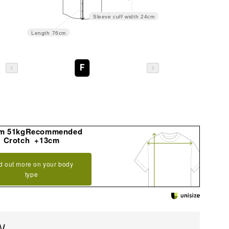
Sleeve cuff width
24cm
Length
76cm
F
m 51kgRecommended
Crotch +13cm
d out more on your body
type
W