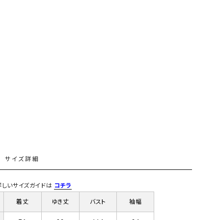
GO TO HOLLYWOOD（ゴートゥーハリウ
THIRTY（サーティ）
ッド）
G-STAR RAW（ジースターロウ）
tumugu:（ツムグ）
GOOD SPEED（グッドスピード）
un cinq（アンサンク）
GAIMO（ガイモ）
UNIVERSAL OVERAL
オーバーオール）
GRAMICCI（グラミチ）
USU GALLERY（ユーエ
ー）
（ｇ） （グラム）
upper hights（アッパーハ
Gives a sense of fullment
+phenix（フェニックス）
HUNTER（ハンター）
WILD THINGS（ワイルド
L
サイズ詳細
ICHI（イチ）
) 詳しいサイズガイドは
コチラ
ILIMA（イリマ）
着丈
ゆき丈
バスト
袖幅