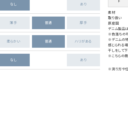
F
なし
あり
素材
取り扱い
薄手
普通
厚手
原産国
デニム製品
※色落ちの
※デニムの
柔らかい
普通
ハリがある
感じられる
干しをして下
※こちらの
なし
あり
※測り方や位