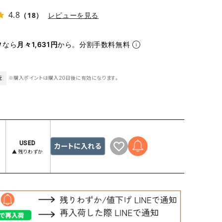
ケット・アウター
Our.（アワードット）
Hymn LIPA（ヒムリパ）
4.8
（18）
レビューを見る
ズ
Wrapin nine9（ラッピンナイン）
W（ラッピンナイン）
ロング・マキシ丈
day standard（デイスタンダード）
10t'ena (トテナ)
なら
月々1,631円
から。分割手数料無料
その他スカート
プス
元
※購入ポイントは購入20日後に有効になります。
08mab(ゼロハチマブ)
Johnbull（ジョンブル）
ピース・チュニック
すべて見る
1%（イチ パーセント）
LAOCOONTE（ラオコンテ）
ペット・オーバーオール
1 metre carre（アンメートルキャレ ）
LAURA DI MAGGIO（ロ
ケット・アウター
オ）
ズ
120%lino（ワンハンドレッドトゥエンティ
le camouflage tribe
USED
カートに入れる
▲ 残りわずか
ーパーセントリノ）
トライブ）
adidas（アディダス）
Lallia Mu（ラリア ムー）
ASFVLT（アスファルト）
mizuiro ind（ミズイロ イ
Ampersand（アンパサンド）
MICALLE MICALLE（ミ
Antiquite's（アンティークス）
NATURAL LAUNDRY（