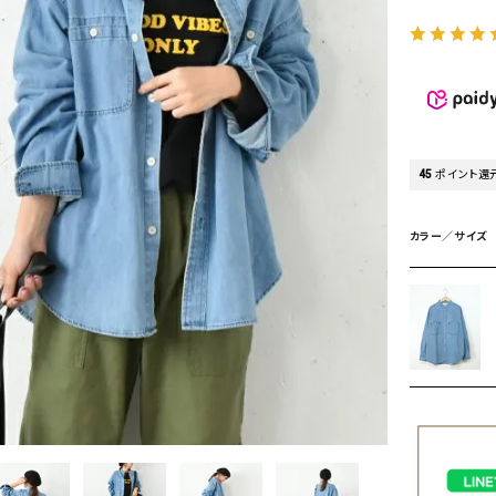
タンクトップ・キャミソール
ジャ
グッ
その他のパンツ
パンツ
デニムパンツ
ロング・マキシ丈
デニムパンツ
ロング・マキシ丈
ツ
その他のパンツ
その他スカート
その他スカート
トッ
45
ポイント還
ワン
ジャケット
サロ
カラー／サイズ
ジャケット
すべて見る
コート
バッグ
ジャ
コート
ガウン
シューズ
グッ
その他アウター
アクセサリー
すべて見る
バッグ
靴
帽子