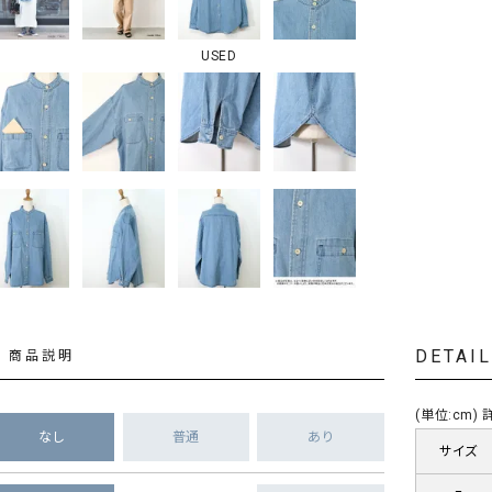
USED
DETAI
商品説明
(単位:cm
なし
普通
あり
サイズ