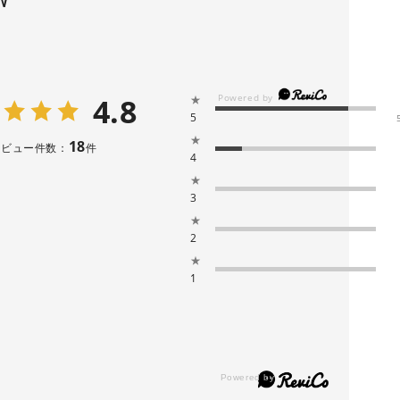
4.8
★
5
★
18
レビュー件数：
件
4
★
3
★
2
★
1