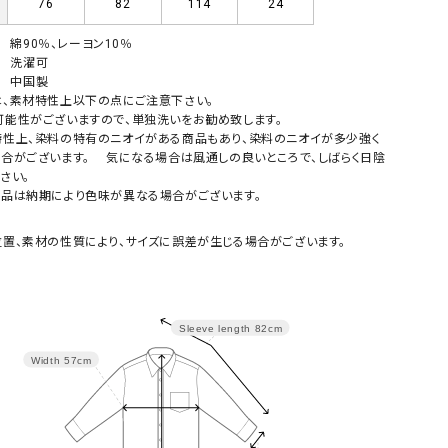
76
82
114
24
綿90％、レーヨン10％
洗濯可
中国製
は、素材特性上以下の点にご注意下さい。
可能性がございますので、単独洗いをお勧め致します。
特性上、染料の特有のニオイがある商品もあり、染料のニオイが多少強く
場合がございます。 気になる場合は風通しの良いところで、しばらく日陰
さい。
商品は納期により色味が異なる場合がございます。
置、素材の性質により、サイズに誤差が生じる場合がございます。
Sleeve length
82cm
Width
57cm