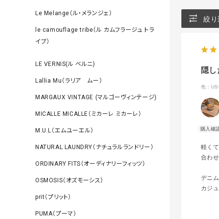
Le Melange（ル・メランジェ）
絞り
le camouflage tribe（ル カムフラージュ トラ
イブ）
LE VERNIS(ル ベルニ)
隠し
Lallia Mu（ラリア ムー）
色：US
MARGAUX VINTAGE (マルゴーヴィンテージ)
MICALLE MICALLE（ミカーレ ミカーレ）
M.U.L（エムユーエル）
軽くて
NATURAL LAUNDRY（ナチュラルランドリー）
合わ
ORDINARY FITS（オーディナリーフィッツ）
デニ
OSMOSIS（オズモーシス）
カジュ
prit（プリット）
PUMA（プーマ）