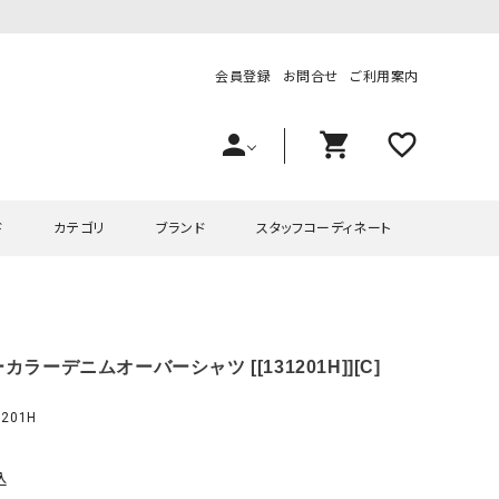
会員登録
お問合せ
ご利用案内
person
shopping_cart
favorite_outline
ド
カテゴリ
ブランド
スタッフコーディネート
プス
ハグハグ
ワンピース
OMEKASI（オメカシ）
カラーデニムオーバーシャツ [[131201H]][C]
ピース・チュニック
ラッピンナイン/アンジェリコルーチェ
チュニック
OMEKASI+（オメカシプラス
ツ
hagumu（ハグム）
Number18（オハコ）
201H
ペット・オーバーオール
her.（ハードット）
in the Market（インザマ
ート
and quarter（アンドクウォーター）
HUMS（ハムズ）
込