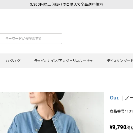
3,300円以上（税込）のご購入で全品送料無料
ハグハグ
ラッピンナイン/アンジェリコルーチェ
デイスタンダー
カットソー
Tシャツ・カットソー
ワンピース
Tシャツ・カットソー
ワンピース
トッ
Our.
｜ノー
プ・キャミソール
シャツ・ブラウス
チュニック
カーディガン・ベスト
チュニック
ワン
ン・ベスト
カーディガン
シャツ・ブラウス
パン
商品番号：131
ラウス
ベスト
スウェット・パーカー
サロ
9,790
・パーカー
ニット
ニット
スカ
¥
税