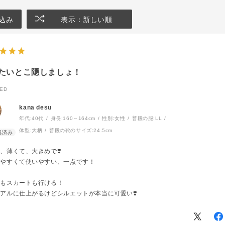
込み
表示：新しい順
たいとこ隠しましょ！
ED
kana desu
年代:
40代
身長:
160～164cm
性別:
女性
普段の服:
LL
体型:
大柄
普段の靴のサイズ:
24.5cm
、薄くて、大きめで❣️
せやすくて使いやすい、一点です！
ムもスカートも行ける！
アルに仕上がるけどシルエットが本当に可愛い❣️