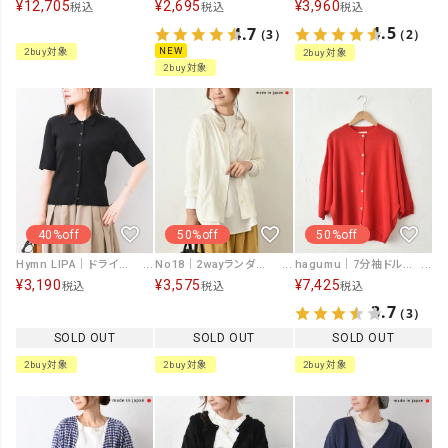
¥
12,705
¥
3,960
¥
2,695
税込
税込
税込
4.5
4.7
（2）
（3）
NEW
2buy対象
2buy対象
2buy対象
40%off
50%off
50%off
Hymn LIPA｜ドライレーヨンリブ袖付き半袖CD [[692439]][F]
No18｜2wayランダムドットカーデ [[852418]][C]
hagumu｜7分袖ドルマンスリーブリネンカーデ [[ha-CD-27]][C]
¥
3,190
¥
3,575
¥
7,425
税込
税込
税込
3.7
（3）
SOLD OUT
SOLD OUT
SOLD OUT
2buy対象
2buy対象
2buy対象