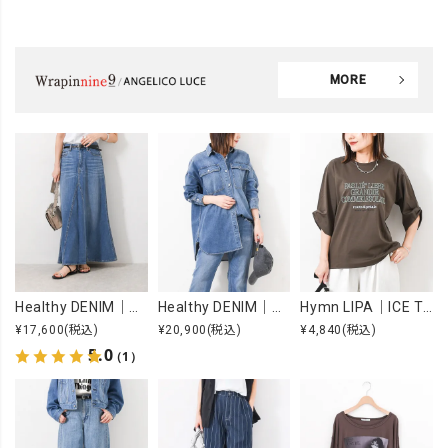
MORE
Healthy DENIM｜Apricot [[H68205003 Apricot]][F]
Healthy DENIM｜Almond [[H68967803 Almond]][F]
Hymn LIPA｜ICE TOUCH 刺繍ロゴT [[WTS7203]][F]
¥17,600
(税込)
¥20,900
(税込)
¥4,840
(税込)
5.0
（1）