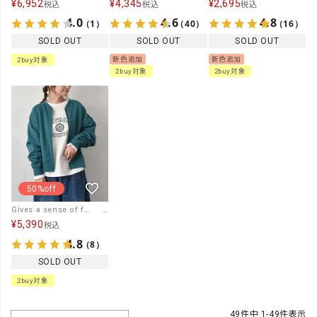
¥
6,952
¥
4,345
¥
2,695
税込
税込
税込
4.0
4.6
4.8
（1）
（40）
（16）
SOLD OUT
SOLD OUT
SOLD OUT
新色追加
新色追加
2buy対象
2buy対象
2buy対象
50%off
Gives a sense of fullment｜ジップカーデ [[853303]][C]
¥
5,390
税込
4.8
（8）
SOLD OUT
2buy対象
49
件中
1
-
49
件表示