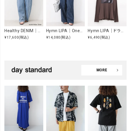
Healthy DENIM｜Beets [[H98333703 Beets]][F]
Hymn LIPA｜OneWashヒッコリータックカーブパンツ [[IZK26055-1]][F]
Hymn LIPA｜ドライcottonフォトCS [[IZK26053-widephoto]][F]
¥17,600
(税込)
¥14,080
(税込)
¥6,490
(税込)
MORE