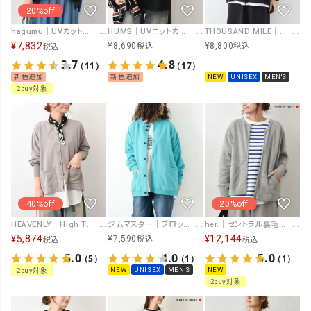
20%off
hagumu｜UVカットカーディガン [[MT-0500]][C]
HUMS｜UVニットカーデ [[RNK-2642]][C]
THOUSAND MILE｜ZIP CARDIGAN [[TM261WF00530]][D]
¥
7,832
¥
8,690
¥
8,800
税込
税込
税込
3.7
4.8
（11）
（17）
新色追加
新色追加
NEW
UNISEX
MEN'S
2buy対象
40%off
20%off
HEAVENLY｜High Twist Cotton Knit Cardigan [[2613154]][C]
ジムマスター｜ブロックインレーボタンカーデ [[G433748-26SS]][D]
her.｜セントラル裏毛 ジップカーデ [[7261C-907]][C]
¥
5,874
¥
12,144
¥
7,590
税込
税込
税込
5.0
4.0
5.0
（5）
（1）
（1）
NEW
UNISEX
MEN'S
NEW
2buy対象
2buy対象