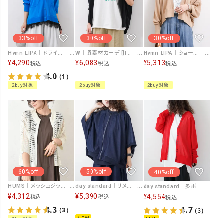
33%off
30%off
30%off
Hymn LIPA｜ドライレーヨンゆるVネックCD [[692436]][F]
W｜異素材カーデ [[IZK22082]][F]
Hymn LIPA｜ショートドルマン風ニットカーデ [[986-15835]][F]
¥
4,290
¥
6,083
¥
5,313
税込
税込
税込
4.0
（1）
2buy対象
2buy対象
2buy対象
60%off
50%off
40%off
HUMS｜メッシュジップアップカーデ [[200252]][C]
day standard｜リメイク風ジップカーデ [[J262003-28]][D]
day standard｜多ボタンドルマンカーデ [[P262017-28]][D]
¥
4,312
¥
5,390
¥
4,554
税込
税込
税込
4.3
4.7
（3）
（3）
NEW