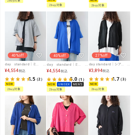
NEW
2buy対象
2buy対象
2buy対象
40%off
27%off
40%off
day standard｜ミドルスリーブ裾タックカーディガン [[d-c-021-F]][D]
day standard｜シアーポンチョカーディガン [[10-01-47688]][D]
day standard｜ミドルスリーブ裾タックカーディガン [[d-c-021]][D]
¥
4,554
¥
3,894
¥
4,554
税込
税込
税込
4.5
4.7
5.0
（2）
（3）
（1）
NEW
NEW
NEW
UNISEX
MEN'S
2buy対象
2buy対象
2buy対象