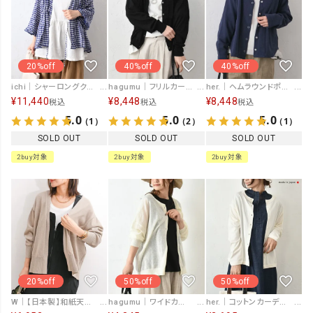
20%off
40%off
40%off
ichi｜シャーロングクロスカーディガン [[251106]][C]
hagumu｜フリルカーディガン [[ha-CD-32]][C]
her.｜ヘムラウンドポケットカーディガン [[MA-513005]][C]
¥
11,440
¥
8,448
¥
8,448
税込
税込
税込
5.0
5.0
5.0
（1）
（2）
（1）
SOLD OUT
SOLD OUT
SOLD OUT
2buy対象
2buy対象
2buy対象
20%off
50%off
50%off
W｜【日本製】和紙天竺トッパー [[194-38787]][F]
hagumu｜ワイドカーディガン [[MT-0460]][C]
her.｜コットンカーディガン [[MA-3215]][C]