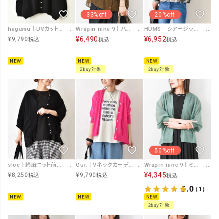
33%off
20%off
hagumu｜UVカットワイドカーディガン [[MT-0504]][C]
Wrapin nine 9｜ハイツイストシアーカーデブルゾン [[WLB8511]][F]
HUMS｜シアージップカーデ [[RNK-2674]][C]
¥
6,490
¥
6,952
¥
9,790
税込
税込
税込
NEW
NEW
NEW
2buy対象
2buy対象
50%off
sloe｜綿麻ニット前後2WAYドルマン5分袖カーデ [[4101843]][C]
Our.｜Vネックカーデ [[Ou-CD-08]][C]
Wrapin nine 9｜ミックスラメスリットトッパー [[265EB0858]][F]
¥
4,345
¥
8,250
¥
9,790
税込
税込
税込
5.0
（1）
NEW
NEW
NEW
2buy対象