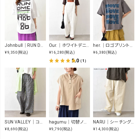
Johnbull｜RUN DMC RAISING HELL Tee [[JT263C39]][C]
Our.｜ホワイトデニムオーバーオール [[Our-022-1]][C]
her.｜ロゴプリントTee [[MTAH604-0721]][C]
¥9,350
(税込)
¥16,280
(税込)
¥6,380
(税込)
5.0
（1）
SUN VALLEY｜コットンローンボタニカルプリントパンツ [[SK5060265]][C]
hagumu｜切替ノースリーブプルオーバー [[66361091]][C]
NARU｜シーチングハンドワッシャーノッポパンツ [[643855BE]][C]
¥8,690
(税込)
¥9,790
(税込)
¥14,300
(税込)