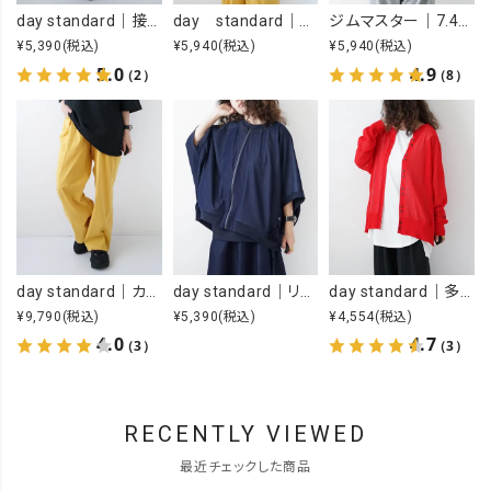
day standard｜接触冷感ロゴワンピース [[J262125-28]][D]
day standard｜オープンカラーアロハシャツ [[d-c-028]][D]
ジムマスター｜7.4OZ YOU GOT THIS 刺繍Tee [[G721707]][D]
¥5,390
(税込)
¥5,940
(税込)
¥5,940
(税込)
5.0
4.9
（2）
（8）
day standard｜カラーイージーパンツ [[day-019-26SS]][D]
day standard｜リメイク風ジップカーデ [[J262003-28]][D]
day standard｜多ボタンドルマンカーデ [[P262017-28]][D]
¥9,790
(税込)
¥5,390
(税込)
¥4,554
(税込)
4.0
4.7
（3）
（3）
RECENTLY VIEWED
最近チェックした商品