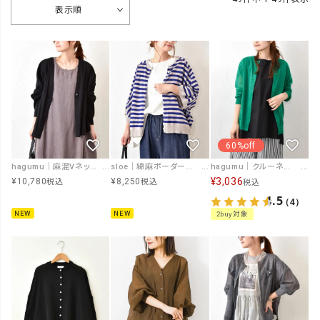
表示順
60%off
hagumu｜麻混Vネックカーデ [[hag-209]][C]
sloe｜綿麻ボーダーニット前後2WAYドルマン5分袖カーデ [[4101843-1]][C]
hagumu｜クルーネックカーデ [[10040162]][C]
¥
3,036
¥
10,780
¥
8,250
税込
税込
税込
4.5
（4）
NEW
NEW
2buy対象