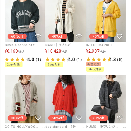
60%off
40%off
70%off
Gives a sense of fullment｜リメイクデザインZipカーデ [[854122]][C]
NARU｜ダブルガーゼ ロングシャツカーデ [[665812]][C]
IN THE MARKET｜カラーメッシュカーティガン [[IN-076]][C]
¥
6,160
¥
10,428
¥
2,937
税込
税込
税込
4.0
4.0
4.3
（1）
（1）
（6）
新色追加
2buy対象
2buy対象
2buy対象
30%off
70%off
50%off
GO TO HOLLYWOOD｜ウラケ レターカーディガン [[32580404]][C]
HUMS｜裾フリンジカーデ [[MT-0438]][C]
day standard｜7分袖モモンガカーデ [[B261082-28]][D]