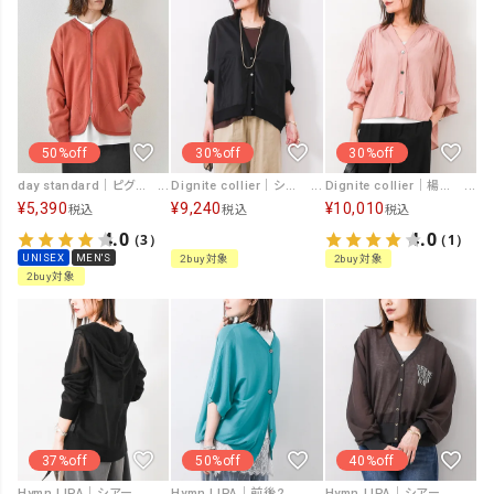
50%off
30%off
30%off
day standard｜ピグメント裏毛ジップカーデ [[day-003]][D]
Dignite collier｜シアータックワイドカーディガン [[80268731]][F]
Dignite collier｜楊栁シフォンVカーデ [[80268372]][F]
¥
5,390
¥
9,240
¥
10,010
税込
税込
税込
4.0
4.0
（3）
（1）
UNISEX
MEN'S
2buy対象
2buy対象
2buy対象
37%off
50%off
40%off
Hymn LIPA｜シアーフードカーデ [[643072]][F]
Hymn LIPA｜前後2wayカーデ [[IZK22093-26SS]][F]
Hymn LIPA｜シアーカーディガン [[39-0495]][F]