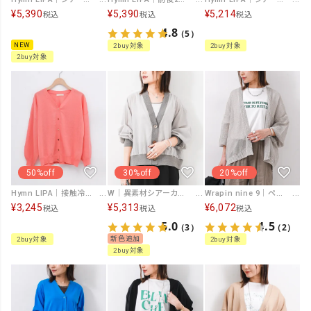
¥
5,390
¥
5,390
¥
5,214
税込
税込
税込
4.8
（5）
NEW
2buy対象
2buy対象
2buy対象
50%off
30%off
20%off
Hymn LIPA｜接触冷感/UV加工 ネックビジュカーデ [[265LU0242]][F]
W｜異素材シアーカーデ [[IZK25023-26SS]][F]
Wrapin nine 9｜ペーパーヤーンカルマカーディガン [[265ES0230]][F]
¥
3,245
¥
5,313
¥
6,072
税込
税込
税込
5.0
4.5
（3）
（2）
新色追加
2buy対象
2buy対象
2buy対象