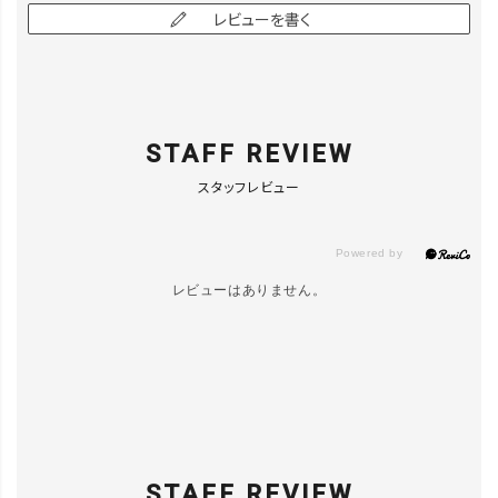
レビューを書く
LT.YELOW
／F
カートに入れる
▲ 残りわずか
STAFF REVIEW
BLACK／F
LINEで再入荷
スタッフレビュー
在庫なし
RED／F
レビューはありません。
LINEで再入荷
在庫なし
STAFF REVIEW