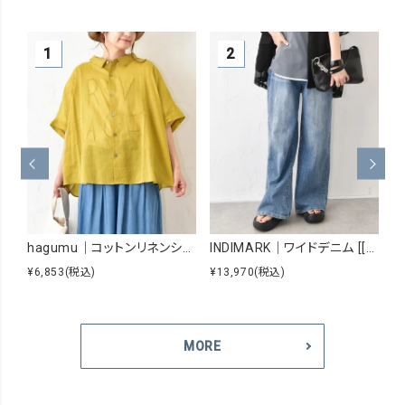
hagumu｜コットンリネンシアーシャツ [[hag-229]][C]
INDIMARK｜ワイドデニム [[WJ167]][C]
¥6,853
(税込)
¥13,970
(税込)
¥8
MORE