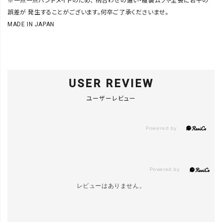
※一点一点ハンドメイドのため、 柄合わせの違い・縫製ムラや全長に若干の
誤差が 発生することがございます。何卒ご了承くださいませ。
MADE IN JAPAN
USER REVIEW
ユーザーレビュー
レビューはありません。
close
カラー／サイズ