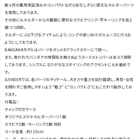
数ヶ月の着用実証済みのコンパクトながら劣化しずらく頑丈なホルダーパーツ
を使用しております。
その他にもホルダーからの着脱に便利なカラビナリング・平キーリングを各２
個づつ同封。
ホルダーにぶら下げるアイテムにより、リングの使い分けがスムーズに行える
ようにしております。
BANDANAモデルはパーツをガンメタブラックカラーにて統一。
また、巻かれたバンダナの雰囲気を崩さぬようコードストッパーはあえて排除
しております。 シンプルになりがちなスタイリングのアクセントにもお勧めで
す。
S/ENDERでは、各パーツのディテール、大きさや重さを試行錯誤し、男性・女性
を問わずご使用しやすいよう ”軽さ” と”コンパクトさ”にもこだわり製作してお
ります。
付属品：
チャック付きケース
オリジナルスマホホルダーパーツ1個
カラビナ2個 ・キーリング2個 同封
コード全長 : 約125cm