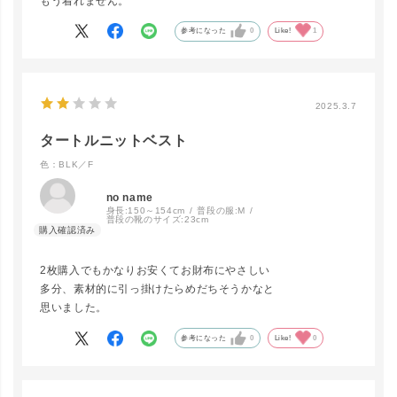
もう着れません。
参考になった
0
Like!
1
2025.3.7
タートルニットベスト
色：BLK／F
no name
身長:
150～154cm
普段の服:
M
普段の靴のサイズ:
23cm
close
カラー/サイズ
2枚購入でもかなりお安くてお財布にやさしい
多分、素材的に引っ掛けたらめだちそうかなと
BE／F
思いました。
LINEで再入荷
在庫なし
参考になった
0
Like!
0
KH／F