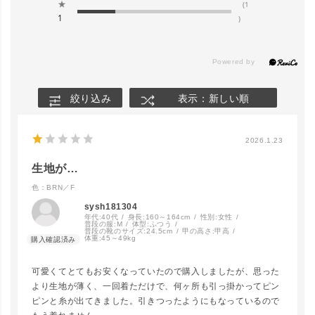
★
(1
1
)
絞り込み
表示：新しい順
2026.1.23
生地が…
色：BRN／F
sysh181304
年代:
40代
身長:
160～164cm
性別:
女性
普段の服:
M
体型:
ふつう
普段の靴のサイズ:
24.5cm
甲の高さ:
甲高
体重:
45～49kg
可愛くてとてもお安くなっていたので購入しましたが、思った
より生地が薄く、一回着ただけで、何ヶ所も引っ掛かってピン
ピンと糸が出てきました。引きつったようにもなっているので