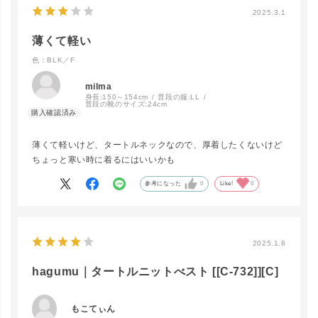
LINEで再入荷
在庫なし
2025.3.1
薄くて軽い
色：BLK／F
BRN／F
LINEで再入荷
在庫なし
milma
身長:
150～154cm
普段の服:
LL
普段の靴のサイズ:
24cm
BLK／F
薄くて軽いけど、タートルネックなので、厚着したくないけど
LINEで再入荷
在庫なし
ちょっと寒い時に着るにはいいかも
参考になった
0
Like!
0
2025.1.8
hagumu｜タートルニットべスト [[C-732]][C]
もこてぃん