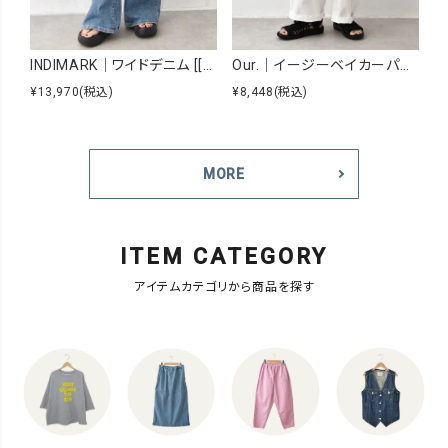
INDIMARK｜ワイドデニム [[WJ167]][C]
Our.｜イージーベイカーパンツ [[Our-026]][C]
¥13,970
(税込)
¥8,448
(税込)
¥7
MORE
ITEM CATEGORY
アイテムカテゴリから商品を探す