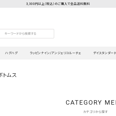
3,300円以上（税込）のご購入で全品送料無料
ハグハグ
ラッピンナイン/アンジェリコルーチェ
デイスタンダー
 ボトムス
カットソー
Tシャツ・カットソー
ワンピース
Tシャツ・カットソー
ワンピース
トッ
プ・キャミソール
シャツ・ブラウス
チュニック
カーディガン・ベスト
チュニック
ワン
ン・ベスト
カーディガン
シャツ・ブラウス
パン
CATEGORY M
ラウス
ベスト
スウェット・パーカー
サロ
・パーカー
ニット
ニット
スカ
カテゴリから探す