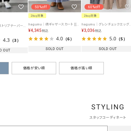
50%off
60%off
2buy対象
2buy対象
hagumu｜柄ギャザースカート [[hag-173-1]][C]
hagumu｜グレンチェックエッグパンツ [[226
hagumu｜ウエストリブテーパードパンツ [[125711]][C]
¥
4,345
¥
3,036
税込
税込
4.0
5.0
（6）
（5）
4.3
（3）
SOLD OUT
SOLD OUT
D OUT
価格が安い順
価格が高い順
STYLING
スタッフコーディネート