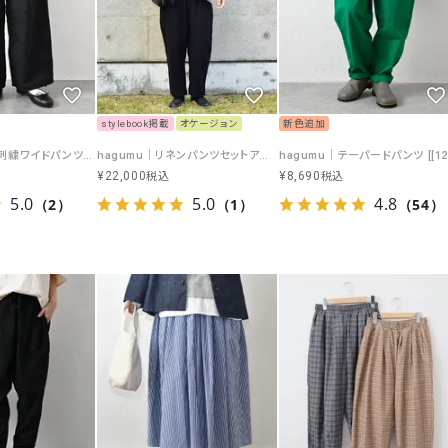
stylebook掲載
オケージョン
新色追加
hagumu｜立体刺繍ワイドパンツ [[CPMA-5126]][C]
hagumu｜リネンパンツセットアップ [[125707]][C]
¥
22,000
¥
8,690
税込
税込
5.0
5.0
4.8
（2）
（1）
（54）