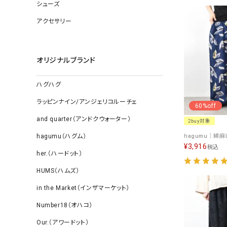
ソックス
シューズ
その他雑
アクセサリー
オリジナルブランド
ハグハグ
ラッピンナイン/アンジェリコルーチェ
60%off
and quarter（アンドクウォーター）
2buy対象
hagumu（ハグム）
¥
3,916
税込
her.（ハードット）
HUMS（ハムズ）
in the Market（インザマーケット）
Number18（オハコ）
Our.（アワードット）