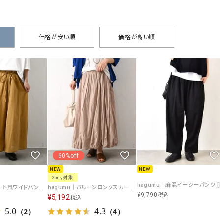
タンクトップ・キャミソール
ジャ
グッ
その他のパンツ
価格が安い順
価格が高い順
パンツ
デニムパンツ
ロング・マキシ丈
デニムパンツ
ロング・マキシ丈
ツ
その他のパンツ
その他スカート
その他スカート
トッ
ワン
ジャケット
サロ
ジャケット
すべて見る
コート
バッグ
ジャ
コート
ガウン
シューズ
グッ
その他アウター
アクセサリー
60%off
すべて見る
NEW
NEW
バッグ
2buy対象
hagumu｜スカート風ワイドパンツ [[6098262]][C]
hagumu｜バルーンロングスカート [[16098262]][C]
靴
¥
9,790
税込
¥
5,192
税込
帽子
5.0
4.3
（2）
（4）