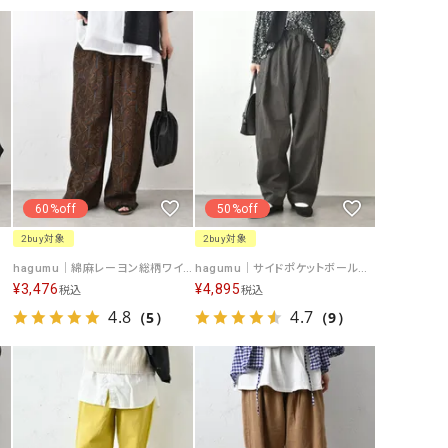
リー）
Audition（オーディション）
ORDINARY FITS（オーデ
ツ）
blue willow（ブルーウィロー）
Osmosis（オズモシス）
blue willow（ブルーウィロー）
prit（プリット）
CUBE SUGAR（キューブシュガー）
PUMA（プーマ）
CONVERSE ALL STAR（コンバースオー
Risley（リズレー）
60%off
50%off
ルスター）
2buy対象
2buy対象
Champion（チャンピオン）
RED CARD（レッドカード）
]][C]
hagumu｜綿麻レーヨン総柄ワイドパンツ [[CPMA-2226]][C]
hagumu｜サイドポケットボールパンツ [[C-758]][C]
¥
3,476
DENIM DUNGAREE（デニムダンガリー）
¥
4,895
SO（エスオー）
税込
税込
4.8
4.7
（5）
（9）
Deck（ディック）
SUN VALLEY（サンバレー）
EVOL（イーボル）
SCOTCH&SODA（スコッチ
ダ）
Emma Taylor（エマテイラー）
SUGAR ROSE（シュガーロ
FLAVOR TEE（フレーバーティー）
squady by graphite（ス