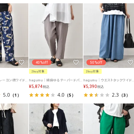
ソックス・その他雑貨
貨
40%off
50%off
2buy対象
2buy対象
hagumu｜綿麻レーヨン柄ワイドパンツ [[CPMA-3226]][C]
hagumu｜綿麻ゆるテーパードパンツ [[hag-199]][C]
hagumu｜ウエストタックワイドパンツ [[5362181
¥
5,874
¥
5,390
税込
税込
5.0
4.0
2.3
（1）
（5）
（3）