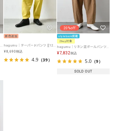
GO TO HOLLYWOOD（ゴートゥーハリウ
THIRTY（サーティ）
ッド）
G-STAR RAW（ジースターロウ）
tumugu:（ツムグ）
20%off
GOOD SPEED（グッドスピード）
un cinq（アンサンク）
新色追加
stylebook掲載
2buy対象
GAIMO（ガイモ）
UNIVERSAL OVERAL
hagumu｜テーパードパンツ [[125694]][C]
hagumu｜テーパードパンツ [[125665]][C]
hagumu｜リネン混ボールパンツ [[hag-195]][C]
オーバーオール）
¥
8,690
税込
¥
7,832
税込
4.9
GRAMICCI（グラミチ）
USU GALLERY（ユーエ
（39）
5.0
（9）
ー）
SOLD OUT
（ｇ） （グラム）
upper hights（アッパーハ
Gives a sense of fullment
+phenix（フェニックス）
HUNTER（ハンター）
WILD THINGS（ワイルド
ICHI（イチ）
ILIMA（イリマ）