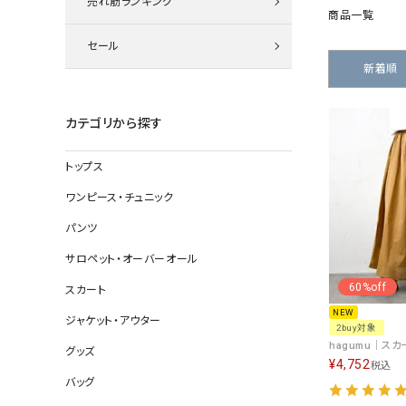
売れ筋ランキング
ニット
商品一覧
セール
新着順
その他の
カテゴリから探す
デニムパン
トップス
ワンピース・チュニック
ジャケット
パンツ
コート
サロペット・オーバーオール
60%off
スカート
NEW
ジャケット・アウター
バッグ
2buy対象
グッズ
靴
¥
4,752
税込
帽子
バッグ