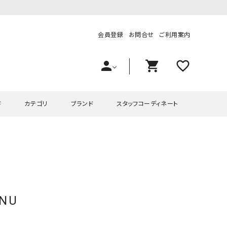
会員登録
お問合せ
ご利用案内
person
shopping_cart
favorite_outline
ド
カテゴリ
ブランド
スタッフコーディネート
プス
ハグハグ
ワンピース
OMEKASI（オメカシ）
ピース・チュニック
ラッピンナイン/アンジェリコルーチェ
チュニック
OMEKASI+（オメカシプラス
ツ
hagumu（ハグム）
Number18（オハコ）
ENU
ペット・オーバーオール
her.（ハードット）
in the Market（インザマ
ート
and quarter（アンドクウォーター）
HUMS（ハムズ）