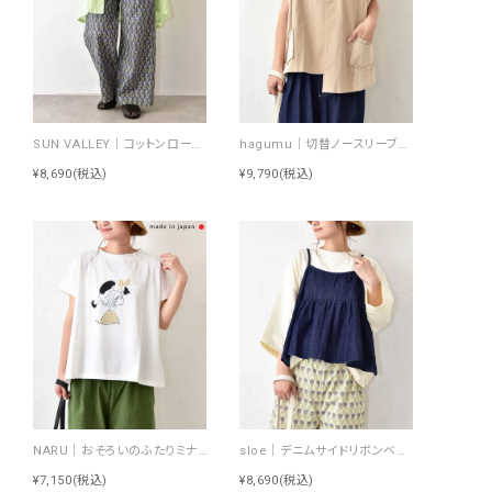
SUN VALLEY｜コットンローンボタニカルプリントパンツ [[SK5060265]][C]
hagumu｜切替ノースリーブプルオーバー [[66361091]][C]
¥8,690
(税込)
¥9,790
(税込)
NARU｜おそろいのふたりミナミシャツ [[672010]][C]
sloe｜デニムサイドリボンベスト [[4404239-H]][C]
¥7,150
(税込)
¥8,690
(税込)