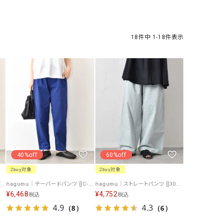
ケット・アウター
Our.（アワードット）
Hymn LIPA（ヒムリパ）
ズ
Wrapin nine9（ラッピンナイン）
W（ラッピンナイン）
ロング・マキシ丈
day standard（デイスタンダード）
10t'ena (トテナ)
18
件中
1
-
18
件表示
その他スカート
プス
08mab(ゼロハチマブ)
Johnbull（ジョンブル）
ピース・チュニック
すべて見る
1%（イチ パーセント）
LAOCOONTE（ラオコンテ）
ペット・オーバーオール
1 metre carre（アンメートルキャレ ）
LAURA DI MAGGIO（ロ
ケット・アウター
オ）
ズ
120%lino（ワンハンドレッドトゥエンティ
le camouflage tribe
ーパーセントリノ）
トライブ）
40%off
60%off
adidas（アディダス）
Lallia Mu（ラリア ムー）
2buy対象
2buy対象
ASFVLT（アスファルト）
mizuiro ind（ミズイロ イ
hagumu｜麻混イージーパンツ [[hag-215]][C]
hagumu｜テーパードパンツ [[C-770]][C]
hagumu｜ストレートパンツ [[30463081]][C]
¥
6,468
¥
4,752
税込
税込
Ampersand（アンパサンド）
MICALLE MICALLE（ミ
4.9
4.3
（8）
（6）
Antiquite's（アンティークス）
NATURAL LAUNDRY（