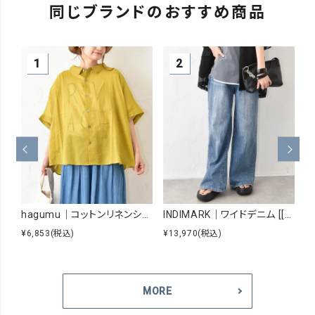
同じブランドのおすすめ商品
hagumu｜コットンリネンシアーシャツ [[hag-229]][C]
INDIMARK｜ワイドデニム [[WJ167]][C]
¥6,853
(税込)
¥13,970
(税込)
¥8
MORE