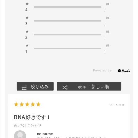
★
(0
4
)
★
(0
3
)
★
(0
2
)
★
(0
1
)
絞り込み
表示：新しい順
2025.9.9
RNA好きです！
色：704 ﾌﾞﾗｯｸ／F
no name