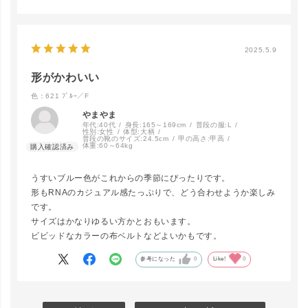
2025.5.9
形がかわいい
色：621 ﾌﾞﾙｰ／F
やまやま
年代:
40代
身長:
165～169cm
普段の服:
L
性別:
女性
体型:
大柄
普段の靴のサイズ:
24.5cm
甲の高さ:
甲高
体重:
60～64kg
うすいブルー色がこれからの季節にぴったりです。
形もRNAのカジュアル感たっぷりで、どう合わせようか楽しみ
です。
サイズはかなりゆるい方かとおもいます。
ビビッドなカラーの布ベルトなどよいかもです。
参考になった
0
Like!
0