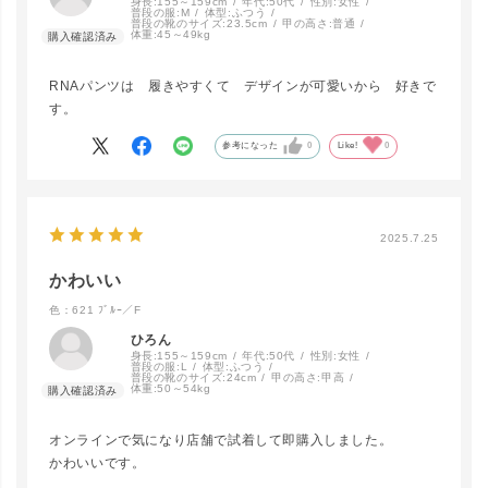
身長:
155～159cm
年代:
50代
性別:
女性
普段の服:
M
体型:
ふつう
普段の靴のサイズ:
23.5cm
甲の高さ:
普通
体重:
45～49kg
RNAパンツは 履きやすくて デザインが可愛いから 好きで
す。
参考になった
0
Like!
0
2025.7.25
かわいい
色：621 ﾌﾞﾙｰ／F
ひろん
身長:
155～159cm
年代:
50代
性別:
女性
普段の服:
L
体型:
ふつう
普段の靴のサイズ:
24cm
甲の高さ:
甲高
体重:
50～54kg
オンラインで気になり店舗で試着して即購入しました。
かわいいです。