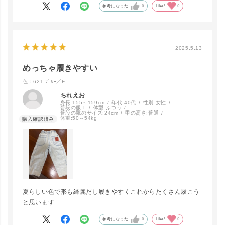
参考になった
0
Like!
0
close
カラー/サイズ
2025.5.13
621 ﾌﾞﾙｰ／
F
LINEで再入荷
めっちゃ履きやすい
在庫なし
色：621 ﾌﾞﾙｰ／F
ちれえお
身長:
155～159cm
年代:
40代
性別:
女性
704 ﾌﾞﾗｯｸ
普段の服:
L
体型:
ふつう
／F
普段の靴のサイズ:
24cm
甲の高さ:
普通
LINEで再入荷
体重:
50～54kg
在庫なし
夏らしい色で形も綺麗だし履きやすくこれからたくさん履こう
と思います
参考になった
0
Like!
0