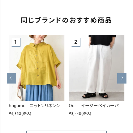
同じブランドのおすすめ商品
hagumu｜コットンリネンシアーシャツ [[hag-229]][C]
Our.｜イージーベイカーパンツ [[Our-026]][C]
¥6,853
(税込)
¥8,448
(税込)
¥