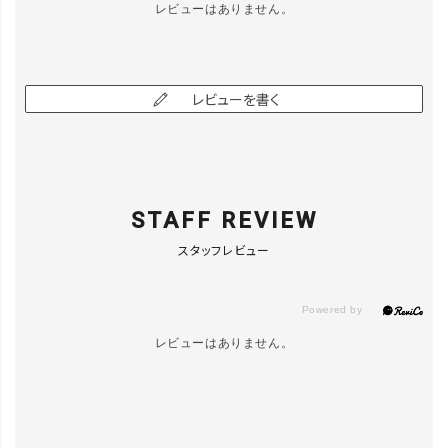
レビューはありません。
レビューを書く
close
カラー／サイズ
702009 ﾃﾞ
ﾆﾑﾚｻﾞｰ ｸﾞﾚ
ｰｼﾞｭ ﾗｲﾝ有
カートに入れる
／S
STAFF REVIEW
▲ 残りわずか
スタッフレビュー
レビューはありません。