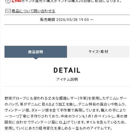
2,940
ポイント還元
※購入ポイントは購入20日後に有効になります。
商品について問い合わせる
販売期間
2026/05/28 19:00
〜
サイズ・素材
商品説明
DETAIL
アイテム説明
野球グローブにも使われる丈夫な姫路レザー(牛革)を使用したデニムレザー
のバッグ。革がデニムに見えるよう加工を施し、デニム特有の風合いや色ムラ、
ヴィンテージ感、ダメージ感を全て手作業で再現しています。職人の手により
一つ一つ丁寧に手作りされており、中央のラインも1点1点ペイントし、革の雰
囲気に合わせてヴィンテージ風に仕上げています。オイルを含んでいるため、
使用していくにあたり経年変化を楽しめる一生もののアイテムです。