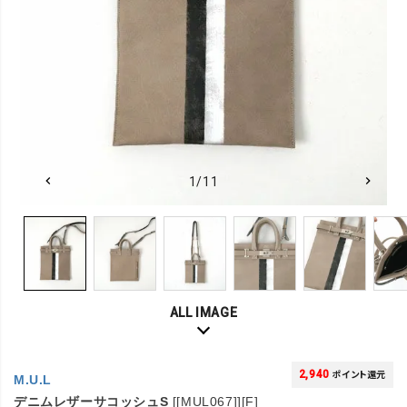
1/11
ALL IMAGE
2,940
ポイント還元
M.U.L
デニムレザーサコッシュS
[[MUL067]][F]