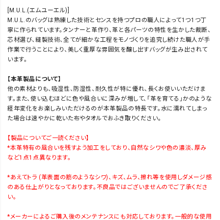
[M.U.L.(エムユーエル)]
M.U.L.のバッグは熟練した技術とセンスを持つプロの職人によって1つ1つ丁
寧に作られています。タンナーと革作り、革と各パーツの特性を生かした裁断、
芯材選び、縫製技術、全てが細かな工程をモノづくりを追究し続けた職人が手
作業で行うことにより、美しく重厚な雰囲気を醸し出すバッグが生み出されて
います。
【本革製品について】
他の素材よりも、吸湿性、防湿性、耐久性が特に優れ、長くお使いいただけま
す。また、使い込むほどに色や風合いに深みが増して、「革を育てる」かのような
経年変化をお楽しみいただけるのが本革製品の特長です。水に濡れてしまっ
た場合は速やかに乾いた布やタオルでおふき取りください。
【製品についてご一読ください】
*本革特有の風合いを残すよう加工をしており、自然なシワや色の濃淡、厚み
など1点1点異なります。
*あえてトラ (革表面の筋のようなシワ)、キズ、ムラ、擦れ等を使用しダメージ感
のある仕上がりとなっております。不良品ではございませんのでご了承くださ
い。
*メーカーによるご購入後のメンテナンスにも対応しております。一般的な使用