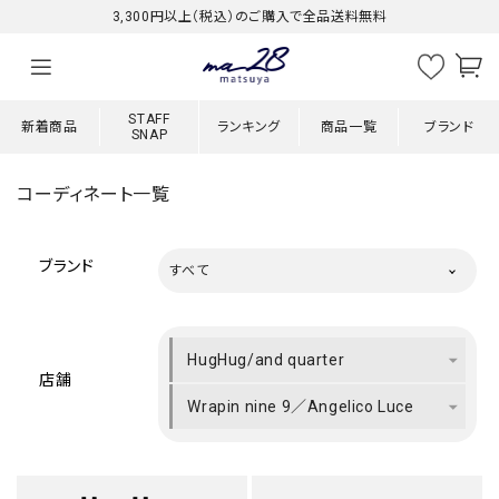
3,300円以上（税込）のご購入で全品送料無料
STAFF
新着商品
ランキング
商品一覧
ブランド
SNAP
コーディネート一覧
ブランド
すべて
HugHug/and quarter
店舗
Wrapin nine 9／Angelico Luce