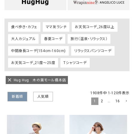
食べ歩き・カフェ
ママ友ランチ
お天気コーデ_26度以上
大人カジュアル
春夏コーデ
旅行（温泉・リラックス）
中間身長コーデ(154cm-160cm)
リラックスパンツコーデ
お天気コーデ_21度～25度
Tシャツコーデ
Hug Hug 木の葉モール橋本店
1908
件中
1
-
120
件表示
新着順
人気順
1
2
…
16