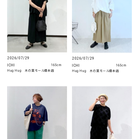
2026/07/29
2026/07/29
ICHI
ICHI
165cm
165cm
Hug Hug 木の葉モール橋本店
Hug Hug 木の葉モール橋本店