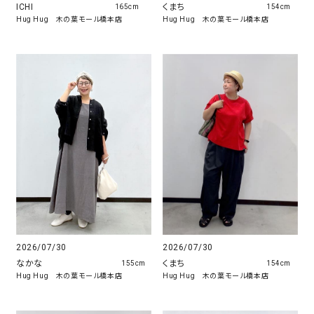
ICHI
くまち
165cm
154cm
Hug Hug 木の葉モール橋本店
Hug Hug 木の葉モール橋本店
2026/07/30
2026/07/30
なかな
くまち
155cm
154cm
Hug Hug 木の葉モール橋本店
Hug Hug 木の葉モール橋本店