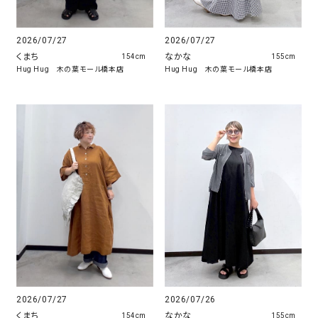
2026/07/27
2026/07/27
くまち
なかな
154cm
155cm
Hug Hug 木の葉モール橋本店
Hug Hug 木の葉モール橋本店
2026/07/27
2026/07/26
くまち
なかな
154cm
155cm