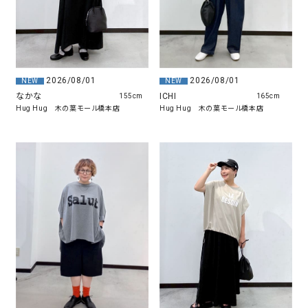
2026/08/01
2026/08/01
NEW
NEW
ICHI
なかな
165cm
155cm
Hug Hug 木の葉モール橋本店
Hug Hug 木の葉モール橋本店