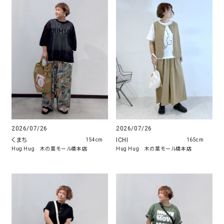
2026/07/26
2026/07/26
くまち
ICHI
154cm
165cm
Hug Hug 木の葉モール橋本店
Hug Hug 木の葉モール橋本店