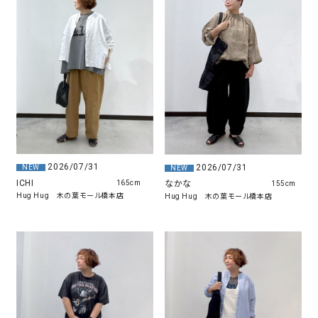
2026/07/31
2026/07/31
NEW
NEW
ICHI
なかな
165cm
155cm
Hug Hug 木の葉モール橋本店
Hug Hug 木の葉モール橋本店