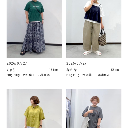
2026/07/27
2026/07/27
くまち
なかな
154cm
155cm
Hug Hug 木の葉モール橋本店
Hug Hug 木の葉モール橋本店