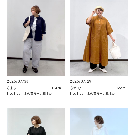
2026/07/30
2026/07/29
くまち
なかな
154cm
155cm
Hug Hug 木の葉モール橋本店
Hug Hug 木の葉モール橋本店