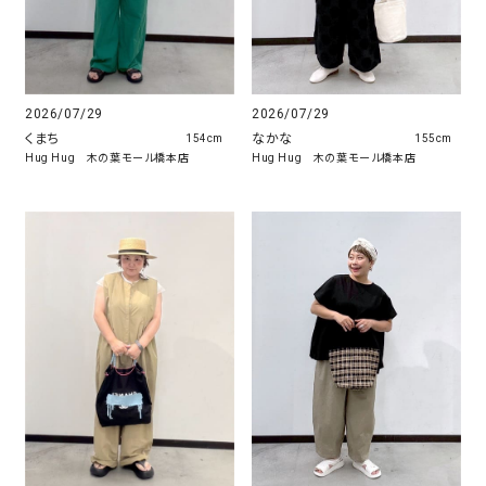
2026/07/29
2026/07/29
くまち
なかな
154cm
155cm
Hug Hug 木の葉モール橋本店
Hug Hug 木の葉モール橋本店