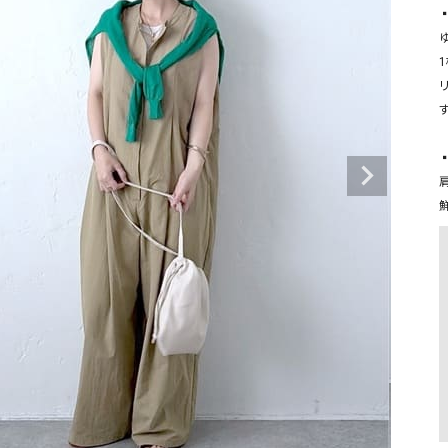
タンクトップ・キャミソール
ジャ
▪
グッ
その他のパンツ
パンツ
デニムパンツ
ロング・マキシ丈
デニムパンツ
ロング・マキシ丈
ツ
その他のパンツ
その他スカート
その他スカート
トッ
ワン
ジャケット
サロ
ジャケット
すべて見る
コート
バッグ
ジャ
コート
ガウン
シューズ
グッ
その他アウター
アクセサリー
すべて見る
バッグ
靴
帽子