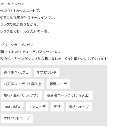
ケット・アウター
Our.（アワードット）
Hymn LIPA（ヒムリパ）
️オールインワン

ゆったりとしたシルエットで、

ズ
Wrapin nine9（ラッピンナイン）
W（ラッピンナイン）
1枚でこなれ感が叶うオールインワン。

ロング・マキシ丈
day standard（デイスタンダード）
10t'ena (トテナ)
リラックス感がありながら、

その他スカート
すっきり見えも叶える大人の一着。

プス
▪️グリーンカーディガン

08mab(ゼロハチマブ)
Johnbull（ジョンブル）
ピース・チュニック
肩掛けするだけでコーデのアクセントに。

すべて見る
1%（イチ パーセント）
LAOCOONTE（ラオコンテ）
鮮やかなグリーンがシンプルな着こなしを　ぐっと華やかにしてくれます
ペット・オーバーオール
1 metre carre（アンメートルキャレ ）
LAURA DI MAGGIO（ロ
ケット・アウター
食べ歩き・カフェ
ママ友ランチ
オ）
ズ
120%lino（ワンハンドレッドトゥエンティ
le camouflage tribe
お天気コーデ_26度以上
春夏コーデ
ーパーセントリノ）
トライブ）
旅行（温泉・リラックス）
高身長コーデ(161cm以上)
adidas（アディダス）
Lallia Mu（ラリア ムー）
tasteA&W
ママコーデ
旅行
骨格ウェーブ
ASFVLT（アスファルト）
mizuiro ind（ミズイロ イ
Ampersand（アンパサンド）
MICALLE MICALLE（ミ
サロペットコーデ
Antiquite's（アンティークス）
NATURAL LAUNDRY（