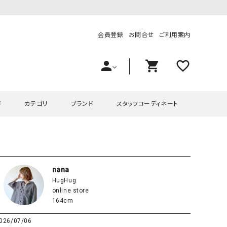
会員登録
お問合せ
ご利用案内
person
shopping_cart
favorite_outline
ド
カテゴリ
ブランド
スタッフコーディネート
プス
ハグハグ
ワンピース
OMEKASI（オメカシ）
ピース・チュニック
ラッピンナイン/アンジェリコルーチェ
チュニック
OMEKASI+（オメカシプラス
nana
HugHug
ツ
hagumu（ハグム）
Number18（オハコ）
online store
ペット・オーバーオール
her.（ハードット）
in the Market（インザマ
164cm
ート
and quarter（アンドクウォーター）
HUMS（ハムズ）
026/07/06