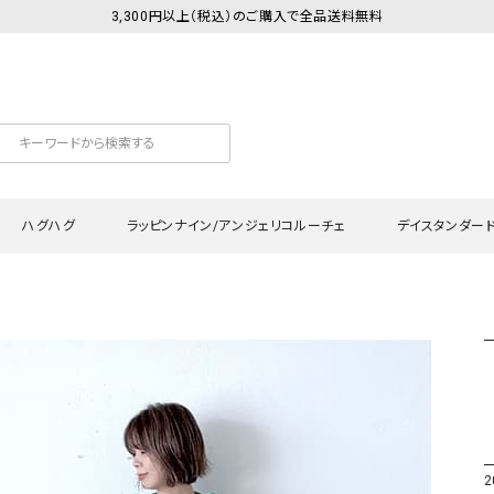
3,300円以上（税込）のご購入で全品送料無料
ハグハグ
ラッピンナイン/アンジェリコルーチェ
デイスタンダー
カットソー
Tシャツ・カットソー
ワンピース
Tシャツ・カットソー
ワンピース
トッ
プ・キャミソール
シャツ・ブラウス
チュニック
カーディガン・ベスト
チュニック
ワン
ン・ベスト
カーディガン
シャツ・ブラウス
パン
ラウス
ベスト
スウェット・パーカー
サロ
・パーカー
ニット
ニット
スカ
2