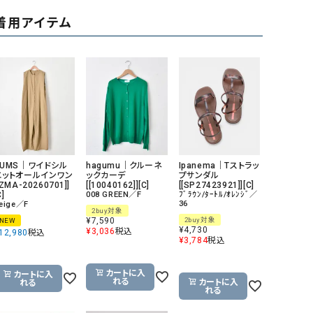
リー）
着用アイテム
Audition（オーディション）
ORDINARY FITS（オーデ
ツ）
blue willow（ブルーウィロー）
Osmosis（オズモシス）
blue willow（ブルーウィロー）
prit（プリット）
CUBE SUGAR（キューブシュガー）
PUMA（プーマ）
CONVERSE ALL STAR（コンバースオー
Risley（リズレー）
ルスター）
HUMS｜ワイドシル
hagumu｜クルーネ
Ipanema｜Tストラッ
エットオールインワン
ックカーデ
プサンダル
Champion（チャンピオン）
RED CARD（レッドカード）
[ZMA-20260701]]
[[10040162]][C]
[[SP27423921]][C]
C]
008 GREEN／F
ﾌﾞﾗｳﾝ/ﾀｰﾄﾙ/ｵﾚﾝｼﾞ／
DENIM DUNGAREE（デニムダンガリー）
SO（エスオー）
36
eige／F
2buy対象
¥
7,590
2buy対象
NEW
Deck（ディック）
SUN VALLEY（サンバレー）
¥
4,730
¥
3,036
税込
12,980
税込
¥
3,784
税込
EVOL（イーボル）
SCOTCH&SODA（スコッチ
ダ）
カートに入
カートに入
れる
カートに入
れる
Emma Taylor（エマテイラー）
SUGAR ROSE（シュガーロ
れる
FLAVOR TEE（フレーバーティー）
squady by graphite（ス