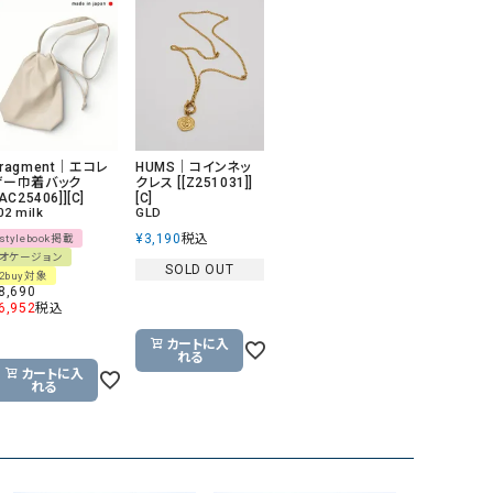
GO TO HOLLYWOOD（ゴートゥーハリウ
THIRTY（サーティ）
ッド）
G-STAR RAW（ジースターロウ）
tumugu:（ツムグ）
GOOD SPEED（グッドスピード）
un cinq（アンサンク）
GAIMO（ガイモ）
UNIVERSAL OVERAL
ragment｜エコレ
HUMS｜コインネッ
ザー巾着バック
クレス [[Z251031]]
オーバーオール）
[AC25406]][C]
[C]
02 milk
GLD
GRAMICCI（グラミチ）
USU GALLERY（ユーエ
¥
3,190
税込
stylebook掲載
ー）
オケージョン
SOLD OUT
2buy対象
（ｇ） （グラム）
upper hights（アッパーハ
8,690
6,952
税込
Gives a sense of fullment
+phenix（フェニックス）
カートに入
HUNTER（ハンター）
WILD THINGS（ワイルド
れる
カートに入
れる
ICHI（イチ）
ILIMA（イリマ）