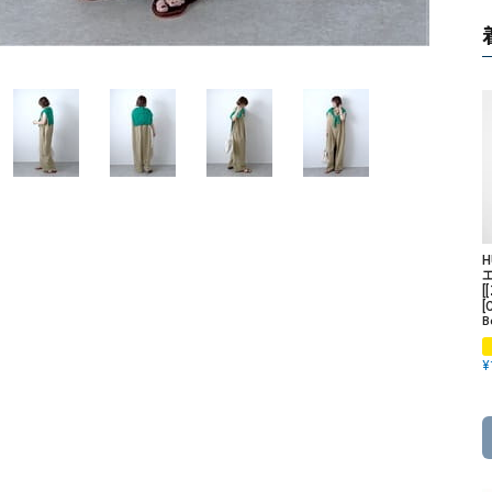
ソックス・その他雑貨
貨
[
[
B
¥