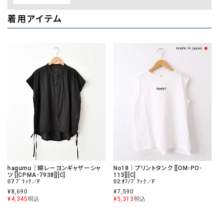
着用アイテム
hagumu｜綿レーヨンギャザーシャ
No18｜プリントタンク [[OM-PO-
ツ [[CPMA-7938]][C]
113]][C]
07 ﾌﾞﾗｯｸ／F
02:ｵﾌ/ﾌﾞﾗｯｸ／F
¥
8,690
¥
7,590
¥
4,345
税込
¥
5,313
税込