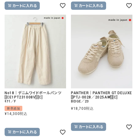
カートに入れる
カートに入れる
No18｜デニムワイドボールパンツ
PANTHER｜PANTHER GT DELUXE
[[CE1PT231008V]][C]
[[PTJ-0028／2025AW]][C]
ｷﾅﾘ／F
BEIGE／23
¥
18,700
税込
新色追加
¥
14,300
税込
カートに入れる
カートに入れる