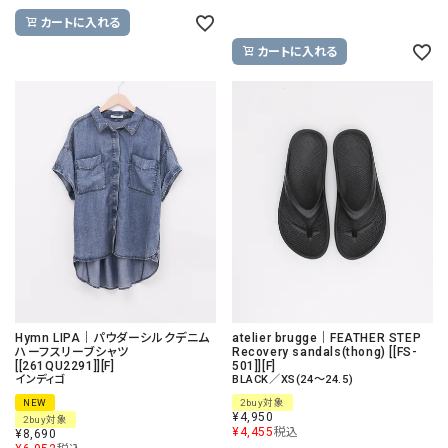
カートに入れる
カートに入れる
Hymn LIPA｜パウダーシルクデニム
atelier brugge｜FEATHER STEP
ハーフスリーブシャツ
Recovery sandals(thong) [[FS-
[[261QU2291]][F]
501]][F]
インディゴ
BLACK／XS(24～24.5)
NEW
2buy対象
¥
4,950
2buy対象
¥
4,455
税込
¥
8,690