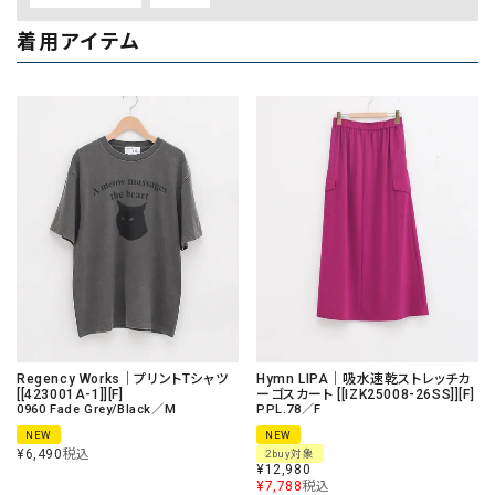
着用アイテム
Regency Works｜プリントTシャツ
Hymn LIPA｜吸水速乾ストレッチカ
[[423001A-1]][F]
ーゴスカート [[IZK25008-26SS]][F]
0960 Fade Grey/Black／M
PPL.78／F
NEW
NEW
¥
6,490
税込
2buy対象
¥
12,980
¥
7,788
税込