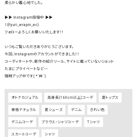
柔らかい着心地でした。

▶▶ Instagram投稿中 ▶▶

（＠yuri_wrapin_ec)

フォローよろしくお願いいたします！！

いつもご覧いただきありがとうございます。

今回、Instagramのアカウントができました！！

コーディネートや、新作の紹介リール、サイトに載っていないショット

たまにプライベートなど・・

随時アップ中です( *´艸｀)
オトナカジュアル
高身長(160cm以上)コーデ
夏トップス
骨格ナチュラル
夏シューズ
デニム
きれい色
デニムコーデ
ブラウス・シャツコーデ
Tシャツ
スカートコーデ
シャツ