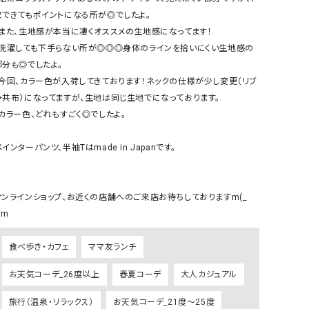
リー）
枚できてもポイントになる所が◎でしたよ。

・また、生地感が本当に凄くオススメの生地感になってます！

Audition（オーディション）
ORDINARY FITS（オーデ
・洗濯しても下手らない所が◎◎◎身体のラインを拾いにくい生地感の
ツ）
部分も◎でしたよ。

blue willow（ブルーウィロー）
Osmosis（オズモシス）
・今回、カラー色が入荷してきております！ネックの仕様が少し変更（リブ
blue willow（ブルーウィロー）
prit（プリット）
→共布）になってますが、生地は同じ生地でになっております。

・カラー色、どれもすごく◎でしたよ。

CUBE SUGAR（キューブシュガー）
PUMA（プーマ）
CONVERSE ALL STAR（コンバースオー
Risley（リズレー）
インターパンツ、半袖Tはmade in Japanです。

ルスター）
Champion（チャンピオン）
RED CARD（レッドカード）
オンラインショップ、お近くの店舗へのご来店お待ちしておりますm(_ 
DENIM DUNGAREE（デニムダンガリー）
SO（エスオー）
)m
Deck（ディック）
SUN VALLEY（サンバレー）
EVOL（イーボル）
SCOTCH&SODA（スコッチ
食べ歩き・カフェ
ママ友ランチ
ダ）
お天気コーデ_26度以上
春夏コーデ
大人カジュアル
Emma Taylor（エマテイラー）
SUGAR ROSE（シュガーロ
旅行（温泉・リラックス）
お天気コーデ_21度～25度
FLAVOR TEE（フレーバーティー）
squady by graphite（ス