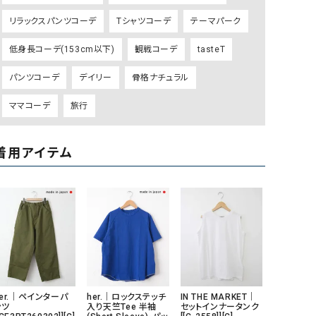
GO TO HOLLYWOOD（ゴートゥーハリウ
THIRTY（サーティ）
リラックスパンツコーデ
Tシャツコーデ
テーマパーク
ッド）
低身長コーデ(153cm以下)
観戦コーデ
tasteT
G-STAR RAW（ジースターロウ）
tumugu:（ツムグ）
パンツコーデ
デイリー
骨格ナチュラル
GOOD SPEED（グッドスピード）
un cinq（アンサンク）
GAIMO（ガイモ）
UNIVERSAL OVERAL
ママコーデ
旅行
オーバーオール）
GRAMICCI（グラミチ）
USU GALLERY（ユーエ
着用アイテム
ー）
（ｇ） （グラム）
upper hights（アッパーハ
Gives a sense of fullment
+phenix（フェニックス）
HUNTER（ハンター）
WILD THINGS（ワイルド
ICHI（イチ）
ILIMA（イリマ）
her.｜ペインターパ
her.｜ロックステッチ
IN THE MARKET｜
ンツ
入り天竺Tee 半袖
セットインナータンク