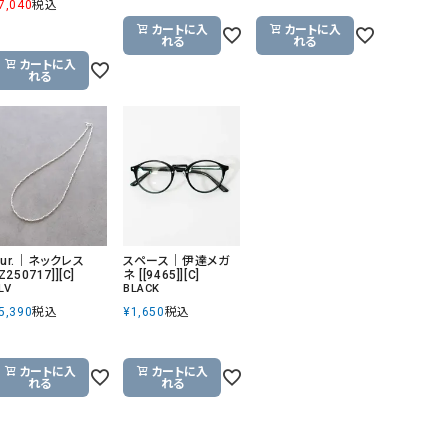
7,040
税込
カートに入
カートに入
れる
れる
カートに入
れる
ur.｜ネックレス
スペース｜伊達メガ
[Z250717]][C]
ネ [[9465]][C]
LV
BLACK
5,390
税込
¥
1,650
税込
カートに入
カートに入
れる
れる