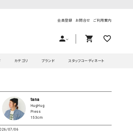
会員登録
お問合せ
ご利用案内
person
shopping_cart
favorite_outline
ド
カテゴリ
ブランド
スタッフコーディネート
プス
ハグハグ
ワンピース
OMEKASI（オメカシ）
ピース・チュニック
ラッピンナイン/アンジェリコルーチェ
チュニック
OMEKASI+（オメカシプラス
tana
HugHug
ツ
hagumu（ハグム）
Number18（オハコ）
Press
ペット・オーバーオール
her.（ハードット）
in the Market（インザマ
153cm
ート
and quarter（アンドクウォーター）
HUMS（ハムズ）
026/07/06