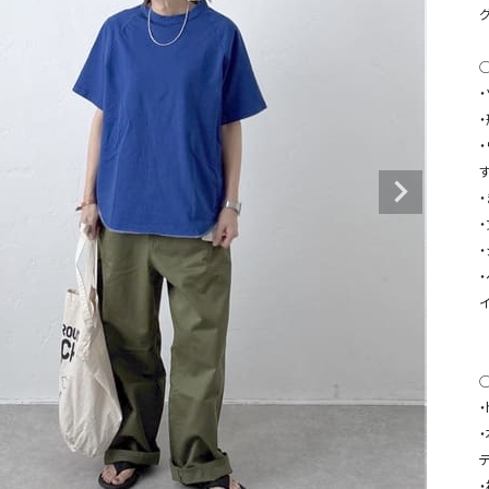
タンクトップ・キャミソール
ジャ
グッ
その他のパンツ
パンツ
デニムパンツ
ロング・マキシ丈
デニムパンツ
ロング・マキシ丈
ツ
その他のパンツ
その他スカート
その他スカート
トッ
ワン
ジャケット
サロ
ジャケット
すべて見る
コート
バッグ
ジャ
コート
ガウン
シューズ
グッ
その他アウター
アクセサリー
すべて見る
◯
バッグ
・
靴
帽子