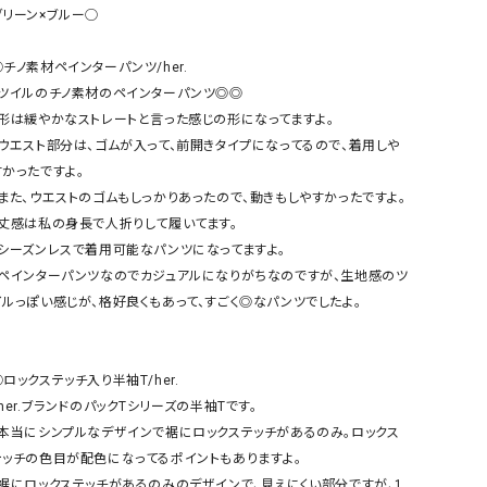
ケット・アウター
Our.（アワードット）
Hymn LIPA（ヒムリパ）
グリーン×ブルー◯

ズ
Wrapin nine9（ラッピンナイン）
W（ラッピンナイン）
◯チノ素材ペインターパンツ/her.

ロング・マキシ丈
day standard（デイスタンダード）
10t'ena (トテナ)
・ツイルのチノ素材のペインターパンツ◎◎

その他スカート
・形は緩やかなストレートと言った感じの形になってますよ。

・ウエスト部分は、ゴムが入って、前開きタイプになってるので、着用しや
プス
すかったですよ。

08mab(ゼロハチマブ)
Johnbull（ジョンブル）
ピース・チュニック
・また、ウエストのゴムもしっかりあったので、動きもしやすかったですよ。

すべて見る
1%（イチ パーセント）
LAOCOONTE（ラオコンテ）
・丈感は私の身長で人折りして履いてます。

ペット・オーバーオール
・シーズンレスで着用可能なパンツになってますよ。

1 metre carre（アンメートルキャレ ）
LAURA DI MAGGIO（ロ
ケット・アウター
・ペインターパンツなのでカジュアルになりがちなのですが、生地感のツ
オ）
ズ
イルっぽい感じが、格好良くもあって、すごく◎なパンツでしたよ。

120%lino（ワンハンドレッドトゥエンティ
le camouflage tribe
ーパーセントリノ）
トライブ）
adidas（アディダス）
Lallia Mu（ラリア ムー）
ロックステッチ入り半袖T/her.

her.ブランドのパックTシリーズの半袖Tです。

ASFVLT（アスファルト）
mizuiro ind（ミズイロ イ
・本当にシンプルなデザインで裾にロックステッチがあるのみ。ロックス
Ampersand（アンパサンド）
MICALLE MICALLE（ミ
テッチの色目が配色になってるポイントもありますよ。

Antiquite's（アンティークス）
NATURAL LAUNDRY（
・裾にロックステッチがあるのみのデザインで、見えにくい部分ですが、1