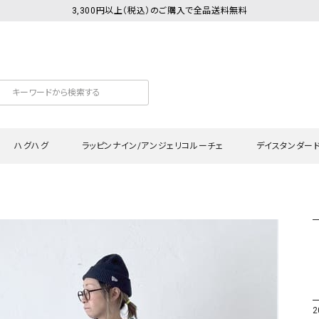
3,300円以上（税込）のご購入で全品送料無料
ハグハグ
ラッピンナイン/アンジェリコルーチェ
デイスタンダー
カットソー
Tシャツ・カットソー
ワンピース
Tシャツ・カットソー
ワンピース
トッ
プ・キャミソール
シャツ・ブラウス
チュニック
カーディガン・ベスト
チュニック
ワン
ン・ベスト
カーディガン
シャツ・ブラウス
パン
ラウス
ベスト
スウェット・パーカー
サロ
・パーカー
ニット
ニット
スカ
2