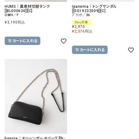
HUMS｜異素材切替タンク
Ipanema｜トングサンダル
[[BL000634]][C]
[[SG19232009]][C]
OWH／F
ﾌﾞﾗｯｸ／36
¥
3,190
税込
2buy対象
¥
2,970
¥
2,376
税込
カートに入れる
カートに入れる
beaure｜チェーンポーチバッグ [[B-