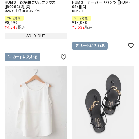
HUMS｜総柄袖フリルブラウス
HUMS｜テーパードパンツ [[HUM-
[[8098262]][C]
084]][C]
025 ｱｰﾄ柄BLACK／M
BLK／F
2buy対象
2buy対象
¥
8,690
¥
14,080
¥
4,345
税込
¥
5,632
税込
SOLD OUT
カートに入れる
カートに入れる