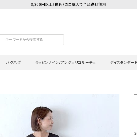
3,300円以上（税込）のご購入で全品送料無料
ハグハグ
ラッピンナイン/アンジェリコルーチェ
デイスタンダー
カットソー
Tシャツ・カットソー
ワンピース
Tシャツ・カットソー
ワンピース
トッ
プ・キャミソール
シャツ・ブラウス
チュニック
カーディガン・ベスト
チュニック
ワン
ン・ベスト
カーディガン
シャツ・ブラウス
パン
ラウス
ベスト
スウェット・パーカー
サロ
・パーカー
ニット
ニット
スカ
2