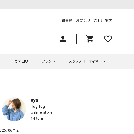
会員登録
お問合せ
ご利用案内
person
shopping_cart
favorite_outline
ド
カテゴリ
ブランド
スタッフコーディネート
プス
ハグハグ
ワンピース
OMEKASI（オメカシ）
ピース・チュニック
ラッピンナイン/アンジェリコルーチェ
チュニック
OMEKASI+（オメカシプラス
aya
HugHug
ツ
hagumu（ハグム）
Number18（オハコ）
online store
ペット・オーバーオール
her.（ハードット）
in the Market（インザマ
149cm
ート
and quarter（アンドクウォーター）
HUMS（ハムズ）
026/06/12