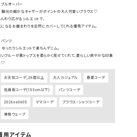
ケット・アウター
Our.（アワードット）
Hymn LIPA（ヒムリパ）
️プルオーバー

大人可愛いブラウス♡

ズ
Wrapin nine9（ラッピンナイン）
W（ラッピンナイン）
ふんわり広がるシルエットで、

ロング・マキシ丈
day standard（デイスタンダード）
10t'ena (トテナ)
気になるお腹まわりを自然にカバーしてくれる優秀アイテム。

その他スカート
️パンツ

プス
楽ちんデニム。

08mab(ゼロハチマブ)
Johnbull（ジョンブル）
ピース・チュニック
淡いブルーが黒トップスを柔らかく見せてくれて、夏らしい爽やかな印象
すべて見る
1%（イチ パーセント）
LAOCOONTE（ラオコンテ）
に♡
ペット・オーバーオール
1 metre carre（アンメートルキャレ ）
LAURA DI MAGGIO（ロ
ケット・アウター
お天気コーデ_26度以上
大人カジュアル
春夏コーデ
オ）
ズ
120%lino（ワンハンドレッドトゥエンティ
le camouflage tribe
低身長コーデ(153cm以下)
パンツコーデ
ーパーセントリノ）
トライブ）
2026ss0605
ママコーデ
ブラウス・シャツコーデ
adidas（アディダス）
Lallia Mu（ラリア ムー）
骨格ウェーブ
ASFVLT（アスファルト）
mizuiro ind（ミズイロ イ
Ampersand（アンパサンド）
MICALLE MICALLE（ミ
着用アイテム
Antiquite's（アンティークス）
NATURAL LAUNDRY（