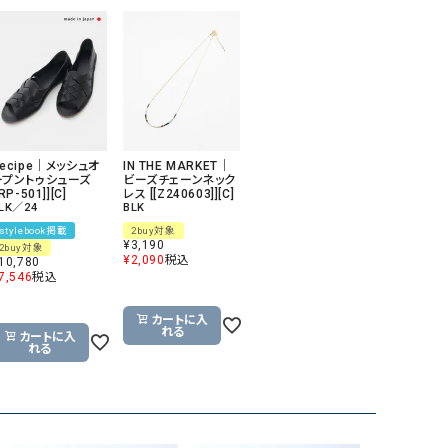
GO TO HOLLYWOOD（ゴートゥーハリウ
THIRTY（サーティ）
ッド）
G-STAR RAW（ジースターロウ）
tumugu:（ツムグ）
GOOD SPEED（グッドスピード）
un cinq（アンサンク）
GAIMO（ガイモ）
UNIVERSAL OVERAL
ecipe｜メッシュオ
IN THE MARKET｜
オーバーオール）
ープントゥシューズ
ビーズチェーンネック
[RP-501]][C]
レス [[Z240603]][C]
GRAMICCI（グラミチ）
USU GALLERY（ユーエ
LK／24
BLK
ー）
stylebook掲載
2buy対象
¥
3,190
2buy対象
（ｇ） （グラム）
upper hights（アッパーハ
¥
2,090
税込
10,780
7,546
税込
Gives a sense of fullment
+phenix（フェニックス）
カートに入
HUNTER（ハンター）
WILD THINGS（ワイルド
れる
カートに入
れる
ICHI（イチ）
ILIMA（イリマ）