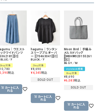
リー）
Audition（オーディション）
ORDINARY FITS（オーデ
ツ）
blue willow（ブルーウィロー）
Osmosis（オズモシス）
blue willow（ブルーウィロー）
prit（プリット）
CUBE SUGAR（キューブシュガー）
PUMA（プーマ）
hagumu｜ウエスト
hagumu｜ランタン
Moon Bird｜手編み
CONVERSE ALL STAR（コンバースオー
Risley（リズレー）
タックワイドパンツ
スリーブプルオーバ
メルカドバッグ
ルスター）
[5362181]][C]
ー [[70463041]][C]
[[MBHW020155261
 BLUE／F
BLACK／F
]][C]
86 GY／M
Champion（チャンピオン）
RED CARD（レッドカード）
2buy対象
2buy対象
10,780
¥
8,690
stylebook掲載
DENIM DUNGAREE（デニムダンガリー）
SO（エスオー）
5,390
税込
¥
4,345
税込
2buy対象
¥
8,690
SOLD OUT
Deck（ディック）
SUN VALLEY（サンバレー）
¥
6,083
税込
SOLD OUT
カートに入
EVOL（イーボル）
SCOTCH&SODA（スコッチ
れる
ダ）
カートに入
れる
Emma Taylor（エマテイラー）
SUGAR ROSE（シュガーロ
カートに入
れる
FLAVOR TEE（フレーバーティー）
squady by graphite（ス