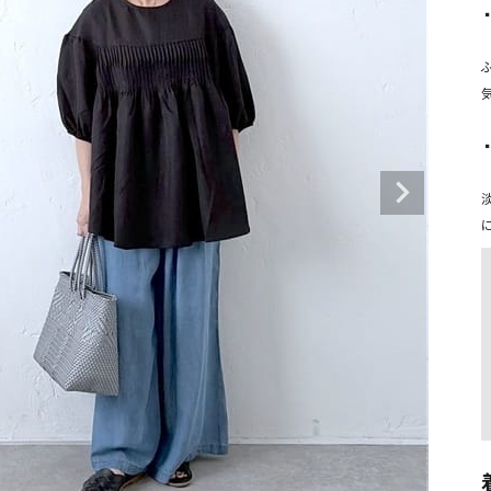
タンクトップ・キャミソール
ジャ
▪
    胸元の細かなギャザーがポイントの
グッ
その他のパンツ
パンツ
デニムパンツ
ロング・マキシ丈
デニムパンツ
ロング・マキシ丈
▪
ツ
その他のパンツ
その他スカート
その他スカート
トッ
    ゆったりシルエットで
ワン
ジャケット
サロ
ジャケット
すべて見る
コート
バッグ
ジャ
コート
ガウン
シューズ
グッ
その他アウター
アクセサリー
すべて見る
バッグ
靴
帽子